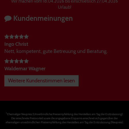
Wir machen vom 18.04.2026 bis einschließlich 27.04.2026
Urlaub!
Kundenmeinungen
Ingo Christ
Nett, kompetent, gute Betreuung und Beratung.
Waldemar Wagner
Weitere Kundenstimmen lesen
1
Ehemaliger Neupreis (Unverbindliche Preisempfehlung des Herstellers am Tag der Erstzulassung).
Der errechnete Preisvorteil sowie die angegebene Ersparnis errechnet sich gegenüber der
ehemaligen unverbindlichen Preisempfehlung des Herstellers am Tag der Erstzulassung (Neupreis).