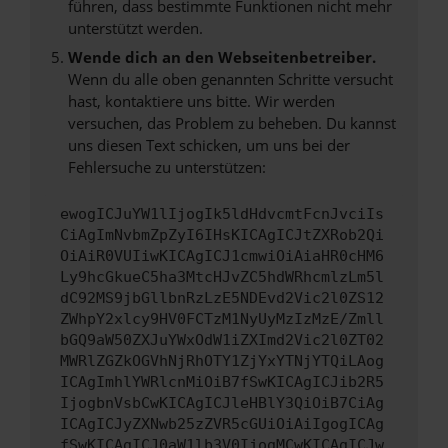
führen, dass bestimmte Funktionen nicht mehr
unterstützt werden.
Wende dich an den Webseitenbetreiber.
Wenn du alle oben genannten Schritte versucht
hast, kontaktiere uns bitte. Wir werden
versuchen, das Problem zu beheben. Du kannst
uns diesen Text schicken, um uns bei der
Fehlersuche zu unterstützen:
ewogICJuYW1lIjogIk5ldHdvcmtFcnJvciIs
CiAgImNvbmZpZyI6IHsKICAgICJtZXRob2Qi
OiAiR0VUIiwKICAgICJ1cmwiOiAiaHR0cHM6
Ly9hcGkueC5ha3MtcHJvZC5hdWRhcmlzLm5l
dC92MS9jbGllbnRzLzE5NDEvd2Vic2l0ZS12
ZWhpY2xlcy9HV0FCTzM1NyUyMzIzMzE/Zmll
bGQ9aW50ZXJuYWxOdW1iZXImd2Vic2l0ZT02
MWRlZGZkOGVhNjRhOTY1ZjYxYTNjYTQiLAog
ICAgImhlYWRlcnMiOiB7fSwKICAgICJib2R5
IjogbnVsbCwKICAgICJleHBlY3QiOiB7CiAg
ICAgICJyZXNwb25zZVR5cGUiOiAiIgogICAg
fSwKICAgICJ0aW1lb3V0IjogMCwKICAgICJw