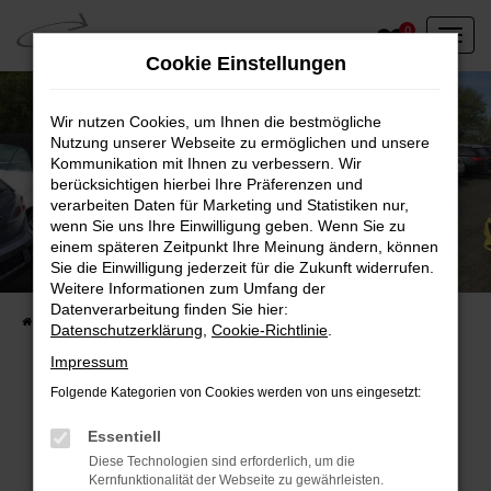
Zum
0
Hauptinhalt
Cookie Einstellungen
springen
Wir nutzen Cookies, um Ihnen die bestmögliche
Nutzung unserer Webseite zu ermöglichen und unsere
Kommunikation mit Ihnen zu verbessern. Wir
berücksichtigen hierbei Ihre Präferenzen und
verarbeiten Daten für Marketing und Statistiken nur,
wenn Sie uns Ihre Einwilligung geben. Wenn Sie zu
einem späteren Zeitpunkt Ihre Meinung ändern, können
Unser Fahrzeugbestand vor Ort
Sie die Einwilligung jederzeit für die Zukunft widerrufen.
Entdecken Sie unsere sofort verfügbaren
Weitere Informationen zum Umfang der
Datenverarbeitung finden Sie hier:
Startseite
Fahrzeugangebote
Fahrzeuge vor Ort
Datenschutzerklärung
,
Cookie-Richtlinie
.
Impressum
Folgende Kategorien von Cookies werden von uns eingesetzt:
Fehler: Network Error
Essentiell
Diese Technologien sind erforderlich, um die
Beim Laden ist ein Fehler aufgetreten.
Kernfunktionalität der Webseite zu gewährleisten.
Hier sind ein paar Tipps, die dir helfen können: