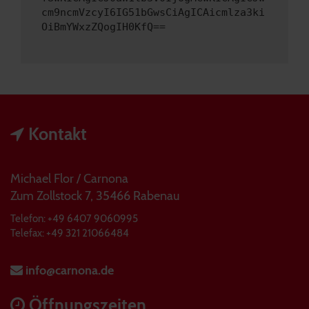
cm9ncmVzcyI6IG51bGwsCiAgICAicmlza3ki
OiBmYWxzZQogIH0KfQ==
Kontakt
Michael Flor / Carnona
Zum Zollstock 7, 35466 Rabenau
Telefon: +49 6407 9060995
Telefax: +49 321 21066484
info@carnona.de
Öffnungszeiten