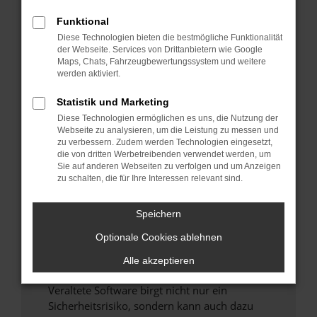
Funktional
Überprüfe deine Firewall und deine
Diese Technologien bieten die bestmögliche Funktionalität
Internetverbindung.
der Webseite. Services von Drittanbietern wie Google
Laden andere Webseiten, zum Beispiel deine
Maps, Chats, Fahrzeugbewertungssystem und weitere
Suchmaschine?
werden aktiviert.
Prüfe deine Browsererweiterungen.
Statistik und Marketing
Manche Erweiterungen, wie Werbeblocker,
Diese Technologien ermöglichen es uns, die Nutzung der
können das Laden bestimmter Seiten
Webseite zu analysieren, um die Leistung zu messen und
verhindern. Funktioniert die Seite in einem
zu verbessern. Zudem werden Technologien eingesetzt,
anderen Browser oder in einem privaten
die von dritten Werbetreibenden verwendet werden, um
Sie auf anderen Webseiten zu verfolgen und um Anzeigen
Fenster?
zu schalten, die für Ihre Interessen relevant sind.
Starte dein Gerät neu.
Das kann manchmal helfen, vorübergehende
Speichern
Probleme zu beheben.
Optionale Cookies ablehnen
Stelle sicher, dass dein Browser und dein
Betriebssystem auf dem neuesten Stand
Alle akzeptieren
sind.
Veraltete Software birgt nicht nur ein
Sicherheitsrisiko, sondern kann auch dazu