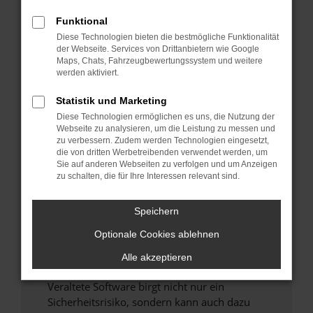
Funktional
Überprüfe deine Firewall und deine
Diese Technologien bieten die bestmögliche Funktionalität
Internetverbindung.
der Webseite. Services von Drittanbietern wie Google
Laden andere Webseiten, zum Beispiel deine
Maps, Chats, Fahrzeugbewertungssystem und weitere
Suchmaschine?
werden aktiviert.
Prüfe deine Browsererweiterungen.
Statistik und Marketing
Manche Erweiterungen, wie Werbeblocker,
Diese Technologien ermöglichen es uns, die Nutzung der
können das Laden bestimmter Seiten
Webseite zu analysieren, um die Leistung zu messen und
verhindern. Funktioniert die Seite in einem
zu verbessern. Zudem werden Technologien eingesetzt,
anderen Browser oder in einem privaten
die von dritten Werbetreibenden verwendet werden, um
Sie auf anderen Webseiten zu verfolgen und um Anzeigen
Fenster?
zu schalten, die für Ihre Interessen relevant sind.
Starte dein Gerät neu.
Das kann manchmal helfen, vorübergehende
Speichern
Probleme zu beheben.
Optionale Cookies ablehnen
Stelle sicher, dass dein Browser und dein
Betriebssystem auf dem neuesten Stand
Alle akzeptieren
sind.
Veraltete Software birgt nicht nur ein
Sicherheitsrisiko, sondern kann auch dazu