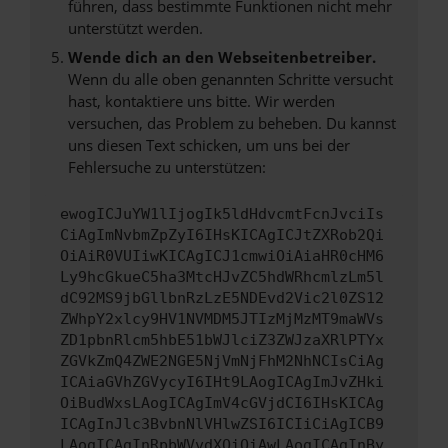
führen, dass bestimmte Funktionen nicht mehr
unterstützt werden.
Wende dich an den Webseitenbetreiber.
Wenn du alle oben genannten Schritte versucht
hast, kontaktiere uns bitte. Wir werden
versuchen, das Problem zu beheben. Du kannst
uns diesen Text schicken, um uns bei der
Fehlersuche zu unterstützen:
ewogICJuYW1lIjogIk5ldHdvcmtFcnJvciIs
CiAgImNvbmZpZyI6IHsKICAgICJtZXRob2Qi
OiAiR0VUIiwKICAgICJ1cmwiOiAiaHR0cHM6
Ly9hcGkueC5ha3MtcHJvZC5hdWRhcmlzLm5l
dC92MS9jbGllbnRzLzE5NDEvd2Vic2l0ZS12
ZWhpY2xlcy9HV1NVMDM5JTIzMjMzMT9maWVs
ZD1pbnRlcm5hbE51bWJlciZ3ZWJzaXRlPTYx
ZGVkZmQ4ZWE2NGE5NjVmNjFhM2NhNCIsCiAg
ICAiaGVhZGVycyI6IHt9LAogICAgImJvZHki
OiBudWxsLAogICAgImV4cGVjdCI6IHsKICAg
ICAgInJlc3BvbnNlVHlwZSI6ICIiCiAgICB9
LAogICAgInRpbWVvdXQiOiAwLAogICAgInBy