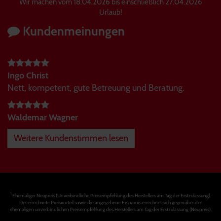
Wir machen vom 18.04.2026 bis einschließlich 27.04.2026
Urlaub!
Kundenmeinungen
Ingo Christ
Nett, kompetent, gute Betreuung und Beratung.
Waldemar Wagner
Weitere Kundenstimmen lesen
1
Ehemaliger Neupreis (Unverbindliche Preisempfehlung des Herstellers am Tag der Erstzulassung).
Der errechnete Preisvorteil sowie die angegebene Ersparnis errechnet sich gegenüber der
ehemaligen unverbindlichen Preisempfehlung des Herstellers am Tag der Erstzulassung (Neupreis).