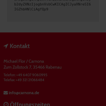
b2dyZXNzIjogbnVsbCwKICAgICJyaXNreSI6
IGZhbHNlCiAgfQp9
Kontakt
Michael Flor / Carnona
Zum Zollstock 7, 35466 Rabenau
Telefon: +49 6407 9060995
Telefax: +49 321 21066484
info@carnona.de
Öffnungszeiten