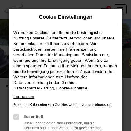
Zum
0
Hauptinhalt
Cookie Einstellungen
springen
Wir nutzen Cookies, um Ihnen die bestmögliche
Nutzung unserer Webseite zu ermöglichen und unsere
Kommunikation mit Ihnen zu verbessern. Wir
berücksichtigen hierbei Ihre Präferenzen und
verarbeiten Daten für Marketing und Statistiken nur,
wenn Sie uns Ihre Einwilligung geben. Wenn Sie zu
einem späteren Zeitpunkt Ihre Meinung ändern, können
Unser Fahrzeugbestand vor Ort
Sie die Einwilligung jederzeit für die Zukunft widerrufen.
Entdecken Sie unsere sofort verfügbaren
Weitere Informationen zum Umfang der
Datenverarbeitung finden Sie hier:
Startseite
Fahrzeugangebote
Fahrzeuge vor Ort
Datenschutzerklärung
,
Cookie-Richtlinie
.
Impressum
Folgende Kategorien von Cookies werden von uns eingesetzt:
Fehler: Network Error
Essentiell
Diese Technologien sind erforderlich, um die
Beim Laden ist ein Fehler aufgetreten.
Kernfunktionalität der Webseite zu gewährleisten.
Hier sind ein paar Tipps, die dir helfen können: