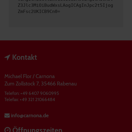
Z3Jlc3MiOiBudWxsLAogICAgInJpc2t5Ijog
ZmFsc2UKICB9Cn0=
Kontakt
Michael Flor / Carnona
Zum Zollstock 7, 35466 Rabenau
Telefon: +49 6407 9060995
Telefax: +49 321 21066484
info@carnona.de
Öffnungszeiten