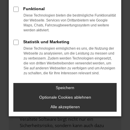
Funktional
Überprüfe deine Firewall und deine
Diese Technologien bieten die bestmögliche Funktionalität
Internetverbindung.
der Webseite. Services von Drittanbietern wie Google
Laden andere Webseiten, zum Beispiel deine
Maps, Chats, Fahrzeugbewertungssystem und weitere
Suchmaschine?
werden aktiviert.
Prüfe deine Browsererweiterungen.
Statistik und Marketing
Manche Erweiterungen, wie Werbeblocker,
Diese Technologien ermöglichen es uns, die Nutzung der
können das Laden bestimmter Seiten
Webseite zu analysieren, um die Leistung zu messen und
verhindern. Funktioniert die Seite in einem
zu verbessern. Zudem werden Technologien eingesetzt,
anderen Browser oder in einem privaten
die von dritten Werbetreibenden verwendet werden, um
Sie auf anderen Webseiten zu verfolgen und um Anzeigen
Fenster?
zu schalten, die für Ihre Interessen relevant sind.
Starte dein Gerät neu.
Das kann manchmal helfen, vorübergehende
Speichern
Probleme zu beheben.
Optionale Cookies ablehnen
Stelle sicher, dass dein Browser und dein
Betriebssystem auf dem neuesten Stand
Alle akzeptieren
sind.
Veraltete Software birgt nicht nur ein
Sicherheitsrisiko, sondern kann auch dazu