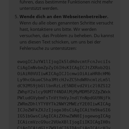
führen, dass bestimmte Funktionen nicht mehr
unterstützt werden.
Wende dich an den Webseitenbetreiber.
Wenn du alle oben genannten Schritte versucht
hast, kontaktiere uns bitte. Wir werden
versuchen, das Problem zu beheben. Du kannst
uns diesen Text schicken, um uns bei der
Fehlersuche zu unterstützen:
ewogICJuYW1lIjogIk5ldHdvcmtFcnJvciIs
CiAgImNvbmZpZyI6IHsKICAgICJtZXRob2Qi
OiAiR0VUIiwKICAgICJ1cmwiOiAiaHR0cHM6
Ly9hcGkueC5ha3MtcHJvZC5hdWRhcmlzLm5l
dC92MS9jbGllbnRzLzE5NDEvd2Vic2l0ZS12
ZWhpY2xlcy9UMTY4NDAlMjMyMDM5P2ZpZWxk
PWludGVybmFsTnVtYmVyJndlYnNpdGU9NjFk
ZWRmZDhlYTY0YTk2NWY2MWEzY2E0IiwKICAg
ICJoZWFkZXJzIjoge30sCiAgICAiYm9keSI6
IG51bGwsCiAgICAiZXhwZWN0IjogewogICAg
ICAicmVzcG9uc2VUeXBlIjogIiIKICAgIH0s
CiAgICAidGltZW91dCI6IDAsCiAgICAicHJv