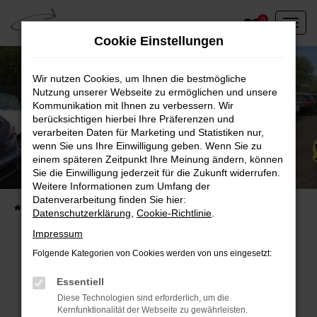
Zum
0
Hauptinhalt
Cookie Einstellungen
springen
Wir nutzen Cookies, um Ihnen die bestmögliche
Nutzung unserer Webseite zu ermöglichen und unsere
Kommunikation mit Ihnen zu verbessern. Wir
berücksichtigen hierbei Ihre Präferenzen und
verarbeiten Daten für Marketing und Statistiken nur,
wenn Sie uns Ihre Einwilligung geben. Wenn Sie zu
einem späteren Zeitpunkt Ihre Meinung ändern, können
Unser Fahrzeugbestand vor Ort
Sie die Einwilligung jederzeit für die Zukunft widerrufen.
Entdecken Sie unsere sofort verfügbaren
Weitere Informationen zum Umfang der
Datenverarbeitung finden Sie hier:
Startseite
Fahrzeugangebote
Fahrzeuge vor Ort
Datenschutzerklärung
,
Cookie-Richtlinie
.
Impressum
Folgende Kategorien von Cookies werden von uns eingesetzt:
Fehler: Network Error
Essentiell
Diese Technologien sind erforderlich, um die
Beim Laden ist ein Fehler aufgetreten.
Kernfunktionalität der Webseite zu gewährleisten.
Hier sind ein paar Tipps, die dir helfen können: