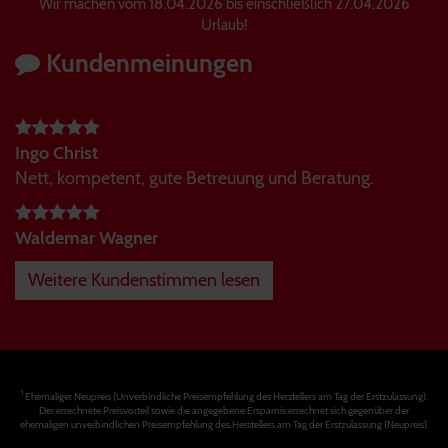
Wir machen vom 18.04.2026 bis einschließlich 27.04.2026
Urlaub!
Kundenmeinungen
Ingo Christ
Nett, kompetent, gute Betreuung und Beratung.
Waldemar Wagner
Weitere Kundenstimmen lesen
1
Ehemaliger Neupreis (Unverbindliche Preisempfehlung des Herstellers am Tag der Erstzulassung).
Der errechnete Preisvorteil sowie die angegebene Ersparnis errechnet sich gegenüber der
ehemaligen unverbindlichen Preisempfehlung des Herstellers am Tag der Erstzulassung (Neupreis).