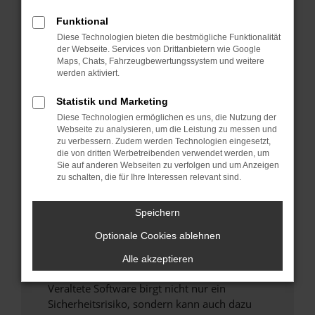
Funktional
Überprüfe deine Firewall und deine
Diese Technologien bieten die bestmögliche Funktionalität
Internetverbindung.
der Webseite. Services von Drittanbietern wie Google
Laden andere Webseiten, zum Beispiel deine
Maps, Chats, Fahrzeugbewertungssystem und weitere
Suchmaschine?
werden aktiviert.
Prüfe deine Browsererweiterungen.
Statistik und Marketing
Manche Erweiterungen, wie Werbeblocker,
Diese Technologien ermöglichen es uns, die Nutzung der
können das Laden bestimmter Seiten
Webseite zu analysieren, um die Leistung zu messen und
verhindern. Funktioniert die Seite in einem
zu verbessern. Zudem werden Technologien eingesetzt,
anderen Browser oder in einem privaten
die von dritten Werbetreibenden verwendet werden, um
Sie auf anderen Webseiten zu verfolgen und um Anzeigen
Fenster?
zu schalten, die für Ihre Interessen relevant sind.
Starte dein Gerät neu.
Das kann manchmal helfen, vorübergehende
Speichern
Probleme zu beheben.
Optionale Cookies ablehnen
Stelle sicher, dass dein Browser und dein
Betriebssystem auf dem neuesten Stand
Alle akzeptieren
sind.
Veraltete Software birgt nicht nur ein
Sicherheitsrisiko, sondern kann auch dazu