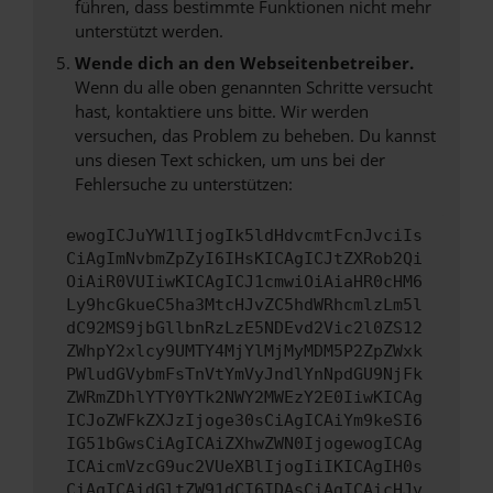
führen, dass bestimmte Funktionen nicht mehr
unterstützt werden.
Wende dich an den Webseitenbetreiber.
Wenn du alle oben genannten Schritte versucht
hast, kontaktiere uns bitte. Wir werden
versuchen, das Problem zu beheben. Du kannst
uns diesen Text schicken, um uns bei der
Fehlersuche zu unterstützen:
ewogICJuYW1lIjogIk5ldHdvcmtFcnJvciIs
CiAgImNvbmZpZyI6IHsKICAgICJtZXRob2Qi
OiAiR0VUIiwKICAgICJ1cmwiOiAiaHR0cHM6
Ly9hcGkueC5ha3MtcHJvZC5hdWRhcmlzLm5l
dC92MS9jbGllbnRzLzE5NDEvd2Vic2l0ZS12
ZWhpY2xlcy9UMTY4MjYlMjMyMDM5P2ZpZWxk
PWludGVybmFsTnVtYmVyJndlYnNpdGU9NjFk
ZWRmZDhlYTY0YTk2NWY2MWEzY2E0IiwKICAg
ICJoZWFkZXJzIjoge30sCiAgICAiYm9keSI6
IG51bGwsCiAgICAiZXhwZWN0IjogewogICAg
ICAicmVzcG9uc2VUeXBlIjogIiIKICAgIH0s
CiAgICAidGltZW91dCI6IDAsCiAgICAicHJv