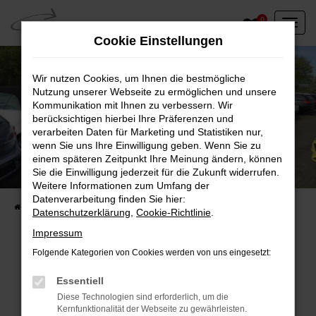
Zum
0
Hauptinhalt
Cookie Einstellungen
springen
Wir nutzen Cookies, um Ihnen die bestmögliche
Nutzung unserer Webseite zu ermöglichen und unsere
Kommunikation mit Ihnen zu verbessern. Wir
berücksichtigen hierbei Ihre Präferenzen und
verarbeiten Daten für Marketing und Statistiken nur,
wenn Sie uns Ihre Einwilligung geben. Wenn Sie zu
einem späteren Zeitpunkt Ihre Meinung ändern, können
Unser Fahrzeugbestand vor Ort
Sie die Einwilligung jederzeit für die Zukunft widerrufen.
Entdecken Sie unsere sofort verfügbaren
Weitere Informationen zum Umfang der
Datenverarbeitung finden Sie hier:
Startseite
Fahrzeugangebote
Fahrzeuge vor Ort
Datenschutzerklärung
,
Cookie-Richtlinie
.
Impressum
Folgende Kategorien von Cookies werden von uns eingesetzt:
Fehler: Network Error
Essentiell
Diese Technologien sind erforderlich, um die
Beim Laden ist ein Fehler aufgetreten.
Kernfunktionalität der Webseite zu gewährleisten.
Hier sind ein paar Tipps, die dir helfen können: