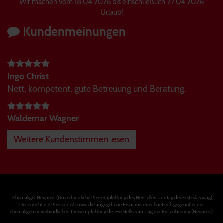
Wir machen vom 18.04.2026 bis einschließlich 27.04.2026
Urlaub!
Kundenmeinungen
Ingo Christ
Nett, kompetent, gute Betreuung und Beratung.
Waldemar Wagner
Weitere Kundenstimmen lesen
1
Ehemaliger Neupreis (Unverbindliche Preisempfehlung des Herstellers am Tag der Erstzulassung).
Der errechnete Preisvorteil sowie die angegebene Ersparnis errechnet sich gegenüber der
ehemaligen unverbindlichen Preisempfehlung des Herstellers am Tag der Erstzulassung (Neupreis).