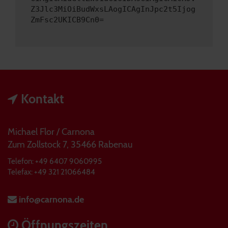
Z3Jlc3MiOiBudWxsLAogICAgInJpc2t5Ijog
ZmFsc2UKICB9Cn0=
Kontakt
Michael Flor / Carnona
Zum Zollstock 7, 35466 Rabenau
Telefon: +49 6407 9060995
Telefax: +49 321 21066484
info@carnona.de
Öffnungszeiten