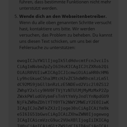
führen, dass bestimmte Funktionen nicht mehr
unterstützt werden.
Wende dich an den Webseitenbetreiber.
Wenn du alle oben genannten Schritte versucht
hast, kontaktiere uns bitte. Wir werden
versuchen, das Problem zu beheben. Du kannst
uns diesen Text schicken, um uns bei der
Fehlersuche zu unterstützen:
ewogICJuYW1lIjogIk5ldHdvcmtFcnJvciIs
CiAgImNvbmZpZyI6IHsKICAgICJtZXRob2Qi
OiAiR0VUIiwKICAgICJ1cmwiOiAiaHR0cHM6
Ly9hcGkueC5ha3MtcHJvZC5hdWRhcmlzLm5l
dC92MS9jbGllbnRzLzE5NDEvd2Vic2l0ZS12
ZWhpY2xlcy9HV0FTVjYzNTUlMjMyMzMxP2Zp
ZWxkPWludGVybmFsTnVtYmVyJndlYnNpdGU9
NjFkZWRmZDhlYTY0YTk2NWY2MWEzY2E0IiwK
ICAgICJoZWFkZXJzIjoge30sCiAgICAiYm9k
eSI6IG51bGwsCiAgICAiZXhwZWN0Ijogewog
ICAgICAicmVzcG9uc2VUeXBlIjogIiIKICAg
IH0sCiAgICAidGltZW91dCI6IDAsCiAgICAi