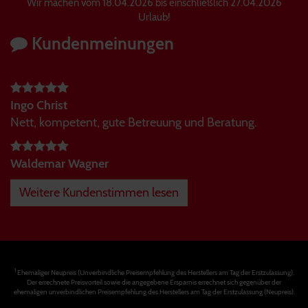
Wir machen vom 18.04.2026 bis einschließlich 27.04.2026
Urlaub!
Kundenmeinungen
Ingo Christ
Nett, kompetent, gute Betreuung und Beratung.
Waldemar Wagner
Weitere Kundenstimmen lesen
1
Ehemaliger Neupreis (Unverbindliche Preisempfehlung des Herstellers am Tag der Erstzulassung).
Der errechnete Preisvorteil sowie die angegebene Ersparnis errechnet sich gegenüber der
ehemaligen unverbindlichen Preisempfehlung des Herstellers am Tag der Erstzulassung (Neupreis).