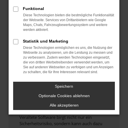
Funktional
Überprüfe deine Firewall und deine
Diese Technologien bieten die bestmögliche Funktionalität
Internetverbindung.
der Webseite. Services von Drittanbietern wie Google
Laden andere Webseiten, zum Beispiel deine
Maps, Chats, Fahrzeugbewertungssystem und weitere
Suchmaschine?
werden aktiviert.
Prüfe deine Browsererweiterungen.
Statistik und Marketing
Manche Erweiterungen, wie Werbeblocker,
Diese Technologien ermöglichen es uns, die Nutzung der
können das Laden bestimmter Seiten
Webseite zu analysieren, um die Leistung zu messen und
verhindern. Funktioniert die Seite in einem
zu verbessern. Zudem werden Technologien eingesetzt,
anderen Browser oder in einem privaten
die von dritten Werbetreibenden verwendet werden, um
Sie auf anderen Webseiten zu verfolgen und um Anzeigen
Fenster?
zu schalten, die für Ihre Interessen relevant sind.
Starte dein Gerät neu.
Das kann manchmal helfen, vorübergehende
Speichern
Probleme zu beheben.
Optionale Cookies ablehnen
Stelle sicher, dass dein Browser und dein
Betriebssystem auf dem neuesten Stand
Alle akzeptieren
sind.
Veraltete Software birgt nicht nur ein
Sicherheitsrisiko, sondern kann auch dazu