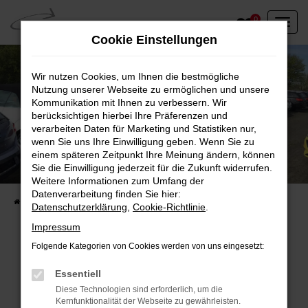
Zum
0
Hauptinhalt
Cookie Einstellungen
springen
Wir nutzen Cookies, um Ihnen die bestmögliche
Nutzung unserer Webseite zu ermöglichen und unsere
Kommunikation mit Ihnen zu verbessern. Wir
berücksichtigen hierbei Ihre Präferenzen und
verarbeiten Daten für Marketing und Statistiken nur,
wenn Sie uns Ihre Einwilligung geben. Wenn Sie zu
einem späteren Zeitpunkt Ihre Meinung ändern, können
Unser Fahrzeugbestand vor Ort
Sie die Einwilligung jederzeit für die Zukunft widerrufen.
Entdecken Sie unsere sofort verfügbaren
Weitere Informationen zum Umfang der
Datenverarbeitung finden Sie hier:
Startseite
Fahrzeugangebote
Fahrzeuge vor Ort
Datenschutzerklärung
,
Cookie-Richtlinie
.
Impressum
Folgende Kategorien von Cookies werden von uns eingesetzt:
Fehler: Network Error
Essentiell
Diese Technologien sind erforderlich, um die
Beim Laden ist ein Fehler aufgetreten.
Kernfunktionalität der Webseite zu gewährleisten.
Hier sind ein paar Tipps, die dir helfen können: