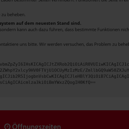
 zu beheben.
bssystem auf dem neuesten Stand sind.
ko, sondern kann auch dazu führen, dass bestimmte Funktionen nic
ontaktiere uns bitte. Wir werden versuchen, das Problem zu behe
vbmZpZyI6IHsKICAgICJtZXRob2QiOiAiR0VUIiwKICAgICJ1
2ZWhpY2xlcy9HV0FTVjU1OCUyMzIzMzE/ZmllbGQ9aW50ZXJu
gICJib2R5IjogbnVsbCwKICAgICJleHBlY3QiOiB7CiAgICAg
sCiAgICAicmlza3kiOiBmYWxzZQogIH0KfQ==
Öffnungszeiten