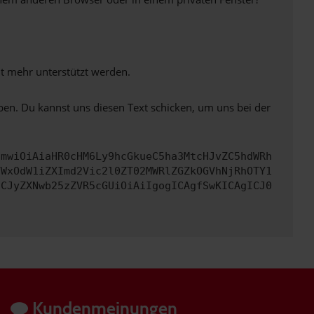
ht mehr unterstützt werden.
ben. Du kannst uns diesen Text schicken, um uns bei der
cmwiOiAiaHR0cHM6Ly9hcGkueC5ha3MtcHJvZC5hdWRh
YWxOdW1iZXImd2Vic2l0ZT02MWRlZGZkOGVhNjRhOTY1
ICJyZXNwb25zZVR5cGUiOiAiIgogICAgfSwKICAgICJ0
Kundenmeinungen