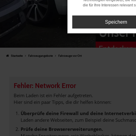
Technologien eingesetzt, die v
die für Ihre Interessen relevant s
Speichern
Unser 
Entdecken 
Startseite
Fahrzeugangebote
Fahrzeuge vor Ort
Fehler: Network Error
Beim Laden ist ein Fehler aufgetreten.
Hier sind ein paar Tipps, die dir helfen können:
Überprüfe deine Firewall und deine Internetverb
Laden andere Webseiten, zum Beispiel deine Suchmasc
Prüfe deine Browsererweiterungen.
Manche Erweiterungen, wie Werbeblocker, können das L