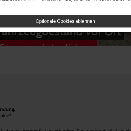
on dritten Werbetreibenden verwendet werden, um Sie auf anderen Webseiten zu ve
ind.
Optionale Cookies ablehnen
Fahrzeugbestand vor Ort
Sie unsere sofort verfügbaren
indung.
hine?
aden bestimmter Seiten verhindern. Funktioniert die Seite in e