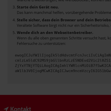
Starte dein Gerät neu.
Das kann manchmal helfen, vorübergehende Probleme
Stelle sicher, dass dein Browser und dein Betrie
Veraltete Software birgt nicht nur ein Sicherheitsrisi
Wende dich an den Webseitenbetreiber.
Wenn du alle oben genannten Schritte versucht hast, k
Fehlersuche zu unterstützen:
ewogICJuYW1lIjogIk5ldHdvcmtFcnJvciIsCiAgImN
cmlzLm5ldC92MS9jbGllbnRzLzE5NDEvd2Vic2l0ZS1
ZjYxYTNjYTQiLAogICAgImhlYWRlcnMiOiB7fSwKICA
aW1lb3V0IjogMCwKICAgICJwcm9ncmVzcyI6IG51bGw
Kontakt