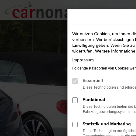
Zum
Hauptinhalt
springen
Wir nutzen Cookies, um Ihnen d
verbessern. Wir berücksichtigen 
Einwilligung geben. Wenn Sie zu 
widerrufen. Weitere Information
Impressum
Folgende Kategorien von Cookies werd
Essentiell
Diese Technologien sind erforde
Funktional
Diese Technologien bieten die b
Fahrzeugbewertungssystem und w
Statistik und Marketing
Diese Technologien ermöglichen