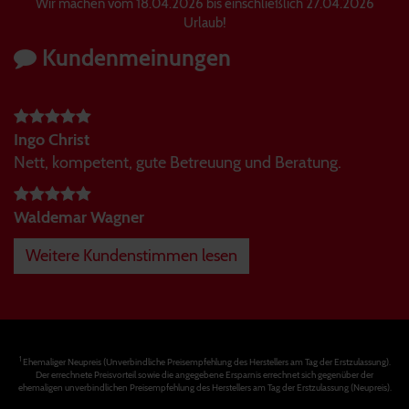
Wir machen vom 18.04.2026 bis einschließlich 27.04.2026
Urlaub!
Kundenmeinungen
Ingo Christ
Nett, kompetent, gute Betreuung und Beratung.
Waldemar Wagner
Weitere Kundenstimmen lesen
1
Ehemaliger Neupreis (Unverbindliche Preisempfehlung des Herstellers am Tag der Erstzulassung).
Der errechnete Preisvorteil sowie die angegebene Ersparnis errechnet sich gegenüber der
ehemaligen unverbindlichen Preisempfehlung des Herstellers am Tag der Erstzulassung (Neupreis).