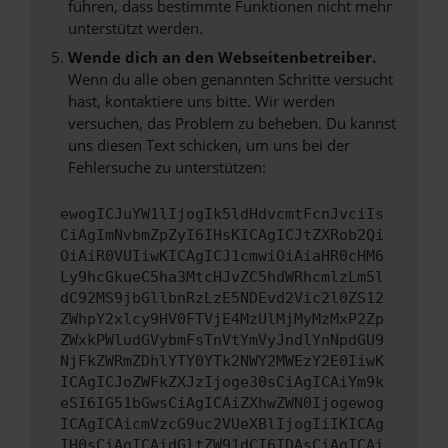
führen, dass bestimmte Funktionen nicht mehr
unterstützt werden.
Wende dich an den Webseitenbetreiber.
Wenn du alle oben genannten Schritte versucht
hast, kontaktiere uns bitte. Wir werden
versuchen, das Problem zu beheben. Du kannst
uns diesen Text schicken, um uns bei der
Fehlersuche zu unterstützen:
ewogICJuYW1lIjogIk5ldHdvcmtFcnJvciIs
CiAgImNvbmZpZyI6IHsKICAgICJtZXRob2Qi
OiAiR0VUIiwKICAgICJ1cmwiOiAiaHR0cHM6
Ly9hcGkueC5ha3MtcHJvZC5hdWRhcmlzLm5l
dC92MS9jbGllbnRzLzE5NDEvd2Vic2l0ZS12
ZWhpY2xlcy9HV0FTVjE4MzUlMjMyMzMxP2Zp
ZWxkPWludGVybmFsTnVtYmVyJndlYnNpdGU9
NjFkZWRmZDhlYTY0YTk2NWY2MWEzY2E0IiwK
ICAgICJoZWFkZXJzIjoge30sCiAgICAiYm9k
eSI6IG51bGwsCiAgICAiZXhwZWN0Ijogewog
ICAgICAicmVzcG9uc2VUeXBlIjogIiIKICAg
IH0sCiAgICAidGltZW91dCI6IDAsCiAgICAi