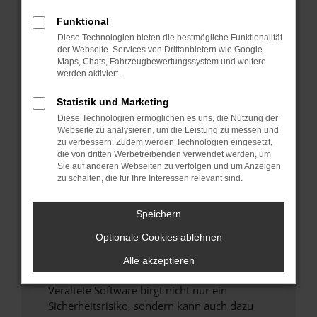
Funktional
Überprüfe deine Firewall und deine
Diese Technologien bieten die bestmögliche Funktionalität
Internetverbindung.
der Webseite. Services von Drittanbietern wie Google
Laden andere Webseiten, zum Beispiel deine
Maps, Chats, Fahrzeugbewertungssystem und weitere
Suchmaschine?
werden aktiviert.
Prüfe deine Browsererweiterungen.
Statistik und Marketing
Manche Erweiterungen, wie Werbeblocker,
Diese Technologien ermöglichen es uns, die Nutzung der
können das Laden bestimmter Seiten
Webseite zu analysieren, um die Leistung zu messen und
verhindern. Funktioniert die Seite in einem
zu verbessern. Zudem werden Technologien eingesetzt,
anderen Browser oder in einem privaten
die von dritten Werbetreibenden verwendet werden, um
Sie auf anderen Webseiten zu verfolgen und um Anzeigen
Fenster?
zu schalten, die für Ihre Interessen relevant sind.
Starte dein Gerät neu.
Das kann manchmal helfen, vorübergehende
Speichern
Probleme zu beheben.
Optionale Cookies ablehnen
Stelle sicher, dass dein Browser und dein
Betriebssystem auf dem neuesten Stand
Alle akzeptieren
sind.
Veraltete Software birgt nicht nur ein
Sicherheitsrisiko, sondern kann auch dazu