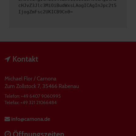
cHJvZ3Jlc3MiOiBudWxsLAogICAgInJpc2t5
IjogZmFsc2UKICB9Cn0=
Kontakt
Michael Flor / Carnona
Zum Zollstock 7, 35466 Rabenau
Telefon: +49 6407 9060995
Telefax: +49 321 21066484
info@carnona.de
Öffnungszeiten