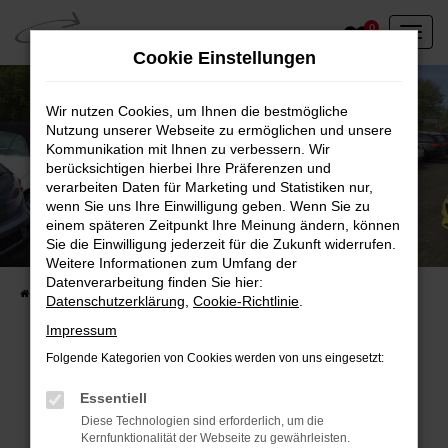
Zum
0
Hauptinhalt
Cookie Einstellungen
springen
Wir nutzen Cookies, um Ihnen die bestmögliche
Nutzung unserer Webseite zu ermöglichen und unsere
Kommunikation mit Ihnen zu verbessern. Wir
berücksichtigen hierbei Ihre Präferenzen und
verarbeiten Daten für Marketing und Statistiken nur,
wenn Sie uns Ihre Einwilligung geben. Wenn Sie zu
einem späteren Zeitpunkt Ihre Meinung ändern, können
Unser Fahrzeugbestand vor Ort
Sie die Einwilligung jederzeit für die Zukunft widerrufen.
Entdecken Sie unsere sofort verfügbaren
Weitere Informationen zum Umfang der
Datenverarbeitung finden Sie hier:
Startseite
Fahrzeugangebote
Fahrzeuge vor Ort
Datenschutzerklärung
,
Cookie-Richtlinie
.
Impressum
Folgende Kategorien von Cookies werden von uns eingesetzt:
Fehler: Network Error
Essentiell
Diese Technologien sind erforderlich, um die
Beim Laden ist ein Fehler aufgetreten.
Kernfunktionalität der Webseite zu gewährleisten.
Hier sind ein paar Tipps, die dir helfen können: