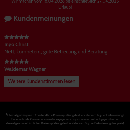
Wir machen vom 18.04.2026 bis einschließlich 27.04.2026
Urlaub!
Kundenmeinungen
Ingo Christ
Nett, kompetent, gute Betreuung und Beratung.
Waldemar Wagner
Weitere Kundenstimmen lesen
1
Ehemaliger Neupreis (Unverbindliche Preisempfehlung des Herstellers am Tag der Erstzulassung).
Der errechnete Preisvorteil sowie die angegebene Ersparnis errechnet sich gegenüber der
ehemaligen unverbindlichen Preisempfehlung des Herstellers am Tag der Erstzulassung (Neupreis).