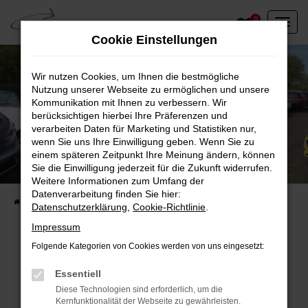
Zum
0
Hauptinhalt
Cookie Einstellungen
springen
Wir nutzen Cookies, um Ihnen die bestmögliche
Nutzung unserer Webseite zu ermöglichen und unsere
Kommunikation mit Ihnen zu verbessern. Wir
berücksichtigen hierbei Ihre Präferenzen und
verarbeiten Daten für Marketing und Statistiken nur,
wenn Sie uns Ihre Einwilligung geben. Wenn Sie zu
einem späteren Zeitpunkt Ihre Meinung ändern, können
Unser Fahrzeugbestand vor Ort
Sie die Einwilligung jederzeit für die Zukunft widerrufen.
Entdecken Sie unsere sofort verfügbaren
Weitere Informationen zum Umfang der
Datenverarbeitung finden Sie hier:
Startseite
Fahrzeugangebote
Fahrzeuge vor Ort
Datenschutzerklärung
,
Cookie-Richtlinie
.
Impressum
Folgende Kategorien von Cookies werden von uns eingesetzt:
Fehler: Network Error
Essentiell
Diese Technologien sind erforderlich, um die
Beim Laden ist ein Fehler aufgetreten.
Kernfunktionalität der Webseite zu gewährleisten.
Hier sind ein paar Tipps, die dir helfen können: