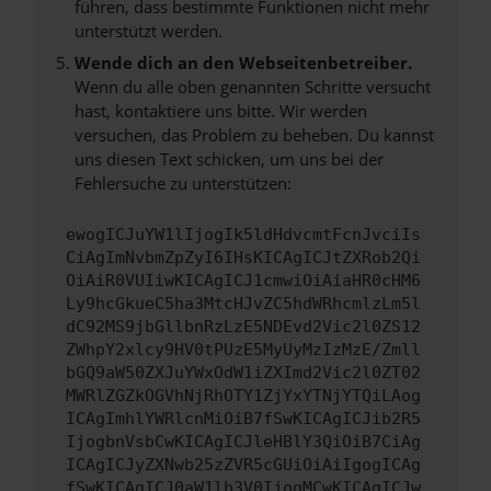
führen, dass bestimmte Funktionen nicht mehr
unterstützt werden.
Wende dich an den Webseitenbetreiber.
Wenn du alle oben genannten Schritte versucht
hast, kontaktiere uns bitte. Wir werden
versuchen, das Problem zu beheben. Du kannst
uns diesen Text schicken, um uns bei der
Fehlersuche zu unterstützen:
ewogICJuYW1lIjogIk5ldHdvcmtFcnJvciIs
CiAgImNvbmZpZyI6IHsKICAgICJtZXRob2Qi
OiAiR0VUIiwKICAgICJ1cmwiOiAiaHR0cHM6
Ly9hcGkueC5ha3MtcHJvZC5hdWRhcmlzLm5l
dC92MS9jbGllbnRzLzE5NDEvd2Vic2l0ZS12
ZWhpY2xlcy9HV0tPUzE5MyUyMzIzMzE/Zmll
bGQ9aW50ZXJuYWxOdW1iZXImd2Vic2l0ZT02
MWRlZGZkOGVhNjRhOTY1ZjYxYTNjYTQiLAog
ICAgImhlYWRlcnMiOiB7fSwKICAgICJib2R5
IjogbnVsbCwKICAgICJleHBlY3QiOiB7CiAg
ICAgICJyZXNwb25zZVR5cGUiOiAiIgogICAg
fSwKICAgICJ0aW1lb3V0IjogMCwKICAgICJw