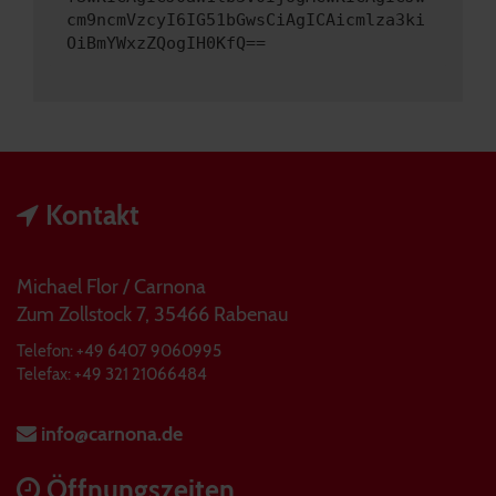
cm9ncmVzcyI6IG51bGwsCiAgICAicmlza3ki
OiBmYWxzZQogIH0KfQ==
Kontakt
Michael Flor / Carnona
Zum Zollstock 7, 35466 Rabenau
Telefon: +49 6407 9060995
Telefax: +49 321 21066484
info@carnona.de
Öffnungszeiten