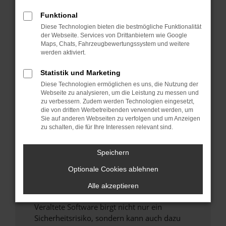
Funktional
Überprüfe deine Firewall und deine
Diese Technologien bieten die bestmögliche Funktionalität
Internetverbindung.
der Webseite. Services von Drittanbietern wie Google
Laden andere Webseiten, zum Beispiel deine
Maps, Chats, Fahrzeugbewertungssystem und weitere
Suchmaschine?
werden aktiviert.
Prüfe deine Browsererweiterungen.
Statistik und Marketing
Manche Erweiterungen, wie Werbeblocker,
Diese Technologien ermöglichen es uns, die Nutzung der
können das Laden bestimmter Seiten
Webseite zu analysieren, um die Leistung zu messen und
verhindern. Funktioniert die Seite in einem
zu verbessern. Zudem werden Technologien eingesetzt,
anderen Browser oder in einem privaten
die von dritten Werbetreibenden verwendet werden, um
Sie auf anderen Webseiten zu verfolgen und um Anzeigen
Fenster?
zu schalten, die für Ihre Interessen relevant sind.
Starte dein Gerät neu.
Das kann manchmal helfen, vorübergehende
Speichern
Probleme zu beheben.
Optionale Cookies ablehnen
Stelle sicher, dass dein Browser und dein
Betriebssystem auf dem neuesten Stand
Alle akzeptieren
sind.
Veraltete Software birgt nicht nur ein
Sicherheitsrisiko, sondern kann auch dazu