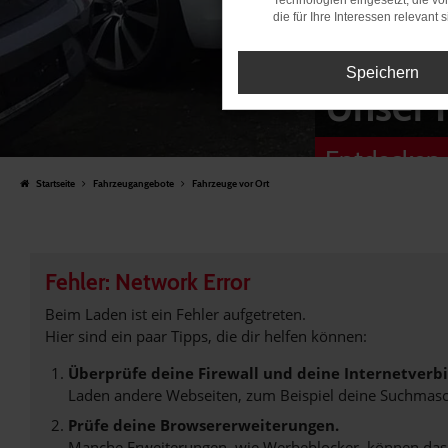
Technologien eingesetzt, die v
die für Ihre Interessen relevant s
Speichern
Unser 
Entdecken 
Startseite
Fahrzeugangebote
Fahrzeuge vor Ort
Fehler: Network Error
Beim Laden ist ein Fehler aufgetreten.
Hier sind ein paar Tipps, die dir helfen können:
Überprüfe deine Firewall und deine Internetverb
Laden andere Webseiten, zum Beispiel deine Suchmasc
Prüfe deine Browsererweiterungen.
Manche Erweiterungen, wie Werbeblocker, können das L