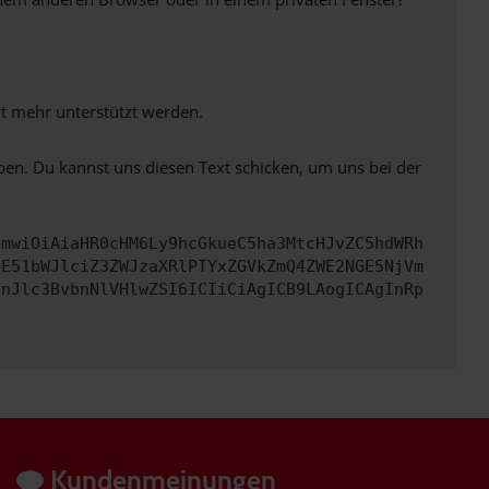
ht mehr unterstützt werden.
ben. Du kannst uns diesen Text schicken, um uns bei der
cmwiOiAiaHR0cHM6Ly9hcGkueC5ha3MtcHJvZC5hdWRh
bE51bWJlciZ3ZWJzaXRlPTYxZGVkZmQ4ZWE2NGE5NjVm
InJlc3BvbnNlVHlwZSI6ICIiCiAgICB9LAogICAgInRp
Kundenmeinungen