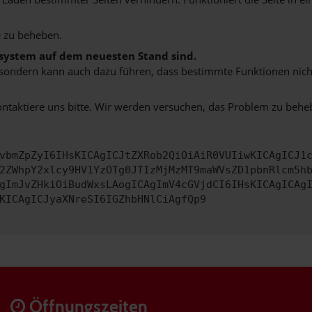
 zu beheben.
bssystem auf dem neuesten Stand sind.
ko, sondern kann auch dazu führen, dass bestimmte Funktionen nic
ontaktiere uns bitte. Wir werden versuchen, das Problem zu behe
vbmZpZyI6IHsKICAgICJtZXRob2QiOiAiR0VUIiwKICAgICJ1
2ZWhpY2xlcy9HV1YzOTg0JTIzMjMzMT9maWVsZD1pbnRlcm5h
gImJvZHkiOiBudWxsLAogICAgImV4cGVjdCI6IHsKICAgICAg
KICAgICJyaXNreSI6IGZhbHNlCiAgfQp9
Öffnungszeiten