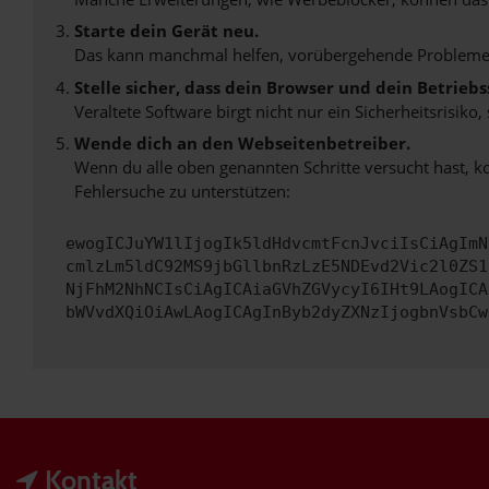
Starte dein Gerät neu.
Das kann manchmal helfen, vorübergehende Probleme
Stelle sicher, dass dein Browser und dein Betrie
Veraltete Software birgt nicht nur ein Sicherheitsrisi
Wende dich an den Webseitenbetreiber.
Wenn du alle oben genannten Schritte versucht hast, k
Fehlersuche zu unterstützen:
ewogICJuYW1lIjogIk5ldHdvcmtFcnJvciIsCiAgImN
cmlzLm5ldC92MS9jbGllbnRzLzE5NDEvd2Vic2l0ZS1
NjFhM2NhNCIsCiAgICAiaGVhZGVycyI6IHt9LAogICA
bWVvdXQiOiAwLAogICAgInByb2dyZXNzIjogbnVsbCw
Kontakt