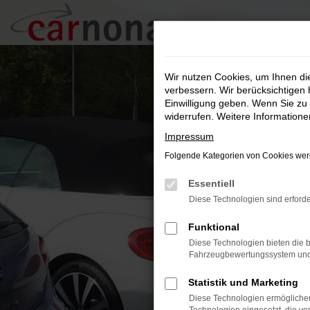
Zum
Hauptinhalt
springen
Wir nutzen Cookies, um Ihnen d
verbessern. Wir berücksichtigen 
Einwilligung geben. Wenn Sie zu 
widerrufen. Weitere Information
Impressum
Folgende Kategorien von Cookies werd
Essentiell
Diese Technologien sind erforde
Funktional
Diese Technologien bieten die b
Fahrzeugbewertungssystem und w
Statistik und Marketing
Diese Technologien ermöglichen