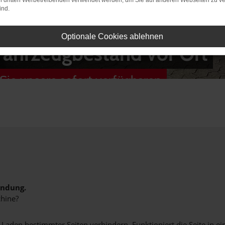
on dritten Werbetreibenden verwendet werden, um Sie auf anderen Webseiten zu ve
ind.
Optionale Cookies ablehnen
Fahrzeugbestand vor Ort
Sie unsere sofort verfügbaren
indung.
hine?
aden bestimmter Seiten verhindern. Funktioniert die Seite in e