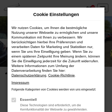
Zum
0
Hauptinhalt
Cookie Einstellungen
springen
Wir nutzen Cookies, um Ihnen die bestmögliche
Nutzung unserer Webseite zu ermöglichen und unsere
Kommunikation mit Ihnen zu verbessern. Wir
berücksichtigen hierbei Ihre Präferenzen und
verarbeiten Daten für Marketing und Statistiken nur,
wenn Sie uns Ihre Einwilligung geben. Wenn Sie zu
einem späteren Zeitpunkt Ihre Meinung ändern, können
Unser Fahrzeugbestand vor Ort
Sie die Einwilligung jederzeit für die Zukunft widerrufen.
Entdecken Sie unsere sofort verfügbaren
Weitere Informationen zum Umfang der
Datenverarbeitung finden Sie hier:
Startseite
Fahrzeugangebote
Fahrzeuge vor Ort
Datenschutzerklärung
,
Cookie-Richtlinie
.
Impressum
Folgende Kategorien von Cookies werden von uns eingesetzt:
Fehler: Network Error
Essentiell
Diese Technologien sind erforderlich, um die
Beim Laden ist ein Fehler aufgetreten.
Kernfunktionalität der Webseite zu gewährleisten.
Hier sind ein paar Tipps, die dir helfen können: