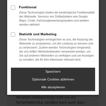
Funktional
Überprüfe deine Firewall und deine
Diese Technologien bieten die bestmögliche Funktionalität
Internetverbindung.
der Webseite. Services von Drittanbietern wie Google
Laden andere Webseiten, zum Beispiel deine
Maps, Chats, Fahrzeugbewertungssystem und weitere
Suchmaschine?
werden aktiviert.
Prüfe deine Browsererweiterungen.
Statistik und Marketing
Manche Erweiterungen, wie Werbeblocker,
Diese Technologien ermöglichen es uns, die Nutzung der
können das Laden bestimmter Seiten
Webseite zu analysieren, um die Leistung zu messen und
verhindern. Funktioniert die Seite in einem
zu verbessern. Zudem werden Technologien eingesetzt,
anderen Browser oder in einem privaten
die von dritten Werbetreibenden verwendet werden, um
Sie auf anderen Webseiten zu verfolgen und um Anzeigen
Fenster?
zu schalten, die für Ihre Interessen relevant sind.
Starte dein Gerät neu.
Das kann manchmal helfen, vorübergehende
Speichern
Probleme zu beheben.
Optionale Cookies ablehnen
Stelle sicher, dass dein Browser und dein
Betriebssystem auf dem neuesten Stand
Alle akzeptieren
sind.
Veraltete Software birgt nicht nur ein
Sicherheitsrisiko, sondern kann auch dazu