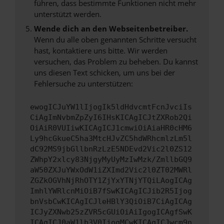
führen, dass bestimmte Funktionen nicht mehr
unterstützt werden.
Wende dich an den Webseitenbetreiber.
Wenn du alle oben genannten Schritte versucht
hast, kontaktiere uns bitte. Wir werden
versuchen, das Problem zu beheben. Du kannst
uns diesen Text schicken, um uns bei der
Fehlersuche zu unterstützen:
ewogICJuYW1lIjogIk5ldHdvcmtFcnJvciIs
CiAgImNvbmZpZyI6IHsKICAgICJtZXRob2Qi
OiAiR0VUIiwKICAgICJ1cmwiOiAiaHR0cHM6
Ly9hcGkueC5ha3MtcHJvZC5hdWRhcmlzLm5l
dC92MS9jbGllbnRzLzE5NDEvd2Vic2l0ZS12
ZWhpY2xlcy83NjgyMyUyMzIwMzk/ZmllbGQ9
aW50ZXJuYWxOdW1iZXImd2Vic2l0ZT02MWRl
ZGZkOGVhNjRhOTY1ZjYxYTNjYTQiLAogICAg
ImhlYWRlcnMiOiB7fSwKICAgICJib2R5Ijog
bnVsbCwKICAgICJleHBlY3QiOiB7CiAgICAg
ICJyZXNwb25zZVR5cGUiOiAiIgogICAgfSwK
ICAgICJ0aW1lb3V0IjogMCwKICAgICJwcm9n