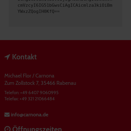
cmVzcyI6IG51bGwsCiAgICAicmlza3kiOiBm
YWxzZQogIH0KfQ==
Kontakt
Michael Flor / Carnona
Zum Zollstock 7, 35466 Rabenau
Telefon: +49 6407 9060995
Telefax: +49 321 21066484
info@carnona.de
Öffnungszeiten