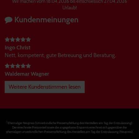
Wir machen vom 18.04.2026 bis einschließlich 27.04.2026
Urlaub!
Kundenmeinungen
Ingo Christ
Nett, kompetent, gute Betreuung und Beratung.
Waldemar Wagner
Weitere Kundenstimmen lesen
1
Ehemaliger Neupreis (Unverbindliche Preisempfehlung des Herstellers am Tag der Erstzulassung).
Der errechnete Preisvorteil sowie die angegebene Ersparnis errechnet sich gegenüber der
ehemaligen unverbindlichen Preisempfehlung des Herstellers am Tag der Erstzulassung (Neupreis).