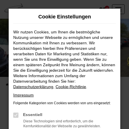
Zum
0
Hauptinhalt
Cookie Einstellungen
springen
Wir nutzen Cookies, um Ihnen die bestmögliche
Nutzung unserer Webseite zu ermöglichen und unsere
Kommunikation mit Ihnen zu verbessern. Wir
berücksichtigen hierbei Ihre Präferenzen und
verarbeiten Daten für Marketing und Statistiken nur,
wenn Sie uns Ihre Einwilligung geben. Wenn Sie zu
einem späteren Zeitpunkt Ihre Meinung ändern, können
Unser Fahrzeugbestand vor Ort
Sie die Einwilligung jederzeit für die Zukunft widerrufen.
Entdecken Sie unsere sofort verfügbaren
Weitere Informationen zum Umfang der
Datenverarbeitung finden Sie hier:
Startseite
Fahrzeugangebote
Fahrzeuge vor Ort
Datenschutzerklärung
,
Cookie-Richtlinie
.
Impressum
Folgende Kategorien von Cookies werden von uns eingesetzt:
Fehler: Network Error
Essentiell
Diese Technologien sind erforderlich, um die
Beim Laden ist ein Fehler aufgetreten.
Kernfunktionalität der Webseite zu gewährleisten.
Hier sind ein paar Tipps, die dir helfen können: