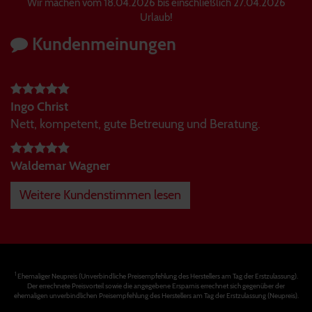
Wir machen vom 18.04.2026 bis einschließlich 27.04.2026
Urlaub!
Kundenmeinungen
Ingo Christ
Nett, kompetent, gute Betreuung und Beratung.
Waldemar Wagner
Weitere Kundenstimmen lesen
1
Ehemaliger Neupreis (Unverbindliche Preisempfehlung des Herstellers am Tag der Erstzulassung).
Der errechnete Preisvorteil sowie die angegebene Ersparnis errechnet sich gegenüber der
ehemaligen unverbindlichen Preisempfehlung des Herstellers am Tag der Erstzulassung (Neupreis).