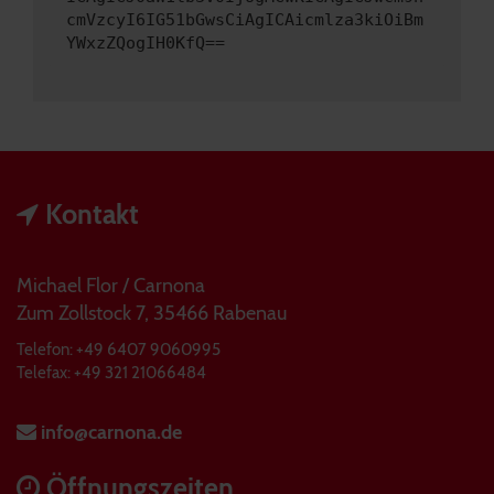
cmVzcyI6IG51bGwsCiAgICAicmlza3kiOiBm
YWxzZQogIH0KfQ==
Kontakt
Michael Flor / Carnona
Zum Zollstock 7, 35466 Rabenau
Telefon: +49 6407 9060995
Telefax: +49 321 21066484
info@carnona.de
Öffnungszeiten