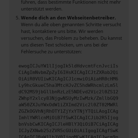
führen, dass bestimmte Funktionen nicht mehr
unterstützt werden.
Wende dich an den Webseitenbetreiber.
Wenn du alle oben genannten Schritte versucht
hast, kontaktiere uns bitte. Wir werden
versuchen, das Problem zu beheben. Du kannst
uns diesen Text schicken, um uns bei der
Fehlersuche zu unterstützen:
ewogICJuYW1lIjogIk5ldHdvcmtFcnJvciIs
CiAgImNvbmZpZyI6IHsKICAgICJtZXRob2Qi
OiAiR0VUIiwKICAgICJ1cmwiOiAiaHR0cHM6
Ly9hcGkueC5ha3MtcHJvZC5hdWRhcmlzLm5l
dC92MS9jbGllbnRzLzE5NDEvd2Vic2l0ZS12
ZWhpY2xlcy83NjgwNSUyMzIwMzk/ZmllbGQ9
aW50ZXJuYWxOdW1iZXImd2Vic2l0ZT02MWRl
ZGZkOGVhNjRhOTY1ZjYxYTNjYTQiLAogICAg
ImhlYWRlcnMiOiB7fSwKICAgICJib2R5Ijog
bnVsbCwKICAgICJleHBlY3QiOiB7CiAgICAg
ICJyZXNwb25zZVR5cGUiOiAiIgogICAgfSwK
ICAgICJ0aW1lb3V0IjogMCwKICAgICJwcm9n