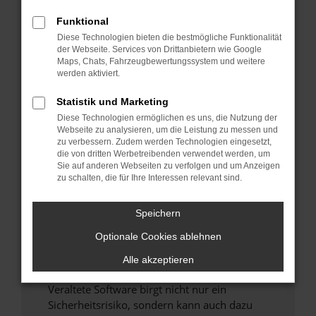
Funktional
Überprüfe deine Firewall und deine
Diese Technologien bieten die bestmögliche Funktionalität
Internetverbindung.
der Webseite. Services von Drittanbietern wie Google
Laden andere Webseiten, zum Beispiel deine
Maps, Chats, Fahrzeugbewertungssystem und weitere
Suchmaschine?
werden aktiviert.
Prüfe deine Browsererweiterungen.
Statistik und Marketing
Manche Erweiterungen, wie Werbeblocker,
Diese Technologien ermöglichen es uns, die Nutzung der
können das Laden bestimmter Seiten
Webseite zu analysieren, um die Leistung zu messen und
verhindern. Funktioniert die Seite in einem
zu verbessern. Zudem werden Technologien eingesetzt,
anderen Browser oder in einem privaten
die von dritten Werbetreibenden verwendet werden, um
Sie auf anderen Webseiten zu verfolgen und um Anzeigen
Fenster?
zu schalten, die für Ihre Interessen relevant sind.
Starte dein Gerät neu.
Das kann manchmal helfen, vorübergehende
Speichern
Probleme zu beheben.
Optionale Cookies ablehnen
Stelle sicher, dass dein Browser und dein
Betriebssystem auf dem neuesten Stand
Alle akzeptieren
sind.
Veraltete Software birgt nicht nur ein
Sicherheitsrisiko, sondern kann auch dazu