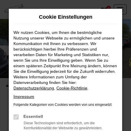
Zum
0
Hauptinhalt
Cookie Einstellungen
springen
Wir nutzen Cookies, um Ihnen die bestmögliche
Nutzung unserer Webseite zu ermöglichen und unsere
Kommunikation mit Ihnen zu verbessern. Wir
berücksichtigen hierbei Ihre Präferenzen und
verarbeiten Daten für Marketing und Statistiken nur,
wenn Sie uns Ihre Einwilligung geben. Wenn Sie zu
einem späteren Zeitpunkt Ihre Meinung ändern, können
Unser Fahrzeugbestand vor Ort
Sie die Einwilligung jederzeit für die Zukunft widerrufen.
Entdecken Sie unsere sofort verfügbaren
Weitere Informationen zum Umfang der
Datenverarbeitung finden Sie hier:
Startseite
Fahrzeugangebote
Fahrzeuge vor Ort
Datenschutzerklärung
,
Cookie-Richtlinie
.
Impressum
Folgende Kategorien von Cookies werden von uns eingesetzt:
Fehler: Network Error
Essentiell
Diese Technologien sind erforderlich, um die
Beim Laden ist ein Fehler aufgetreten.
Kernfunktionalität der Webseite zu gewährleisten.
Hier sind ein paar Tipps, die dir helfen können: