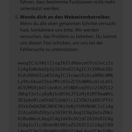
führen, dass bestimmte Funktionen nicht mehr
unterstützt werden.
Wende dich an den Webseitenbetreiber.
Wenn du alle oben genannten Schritte versucht
hast, kontaktiere uns bitte. Wir werden
versuchen, das Problem zu beheben. Du kannst
uns diesen Text schicken, um uns bei der
Fehlersuche zu unterstützen:
ewogICJuYW1lIjogIk5ldHdvcmtFcnJvciIs
CiAgImNvbmZpZyI6IHsKICAgICJtZXRob2Qi
OiAiR0VUIiwKICAgICJ1cmwiOiAiaHR0cHM6
Ly9hcGkueC5ha3MtcHJvZC5hdWRhcmlzLm5l
dC92MS9jbGllbnRzLzE5NDEvd2Vic2l0ZS12
ZWhpY2xlcy8yNjkxNTA5JTIzMjA1MT9maWVs
ZD1pbnRlcm5hbE51bWJlciZ3ZWJzaXRlPTYx
ZGVkZmQ4ZWE2NGE5NjVmNjFhM2NhNCIsCiAg
ICAiaGVhZGVycyI6IHt9LAogICAgImJvZHki
OiBudWxsLAogICAgImV4cGVjdCI6IHsKICAg
ICAgInJlc3BvbnNlVHlwZSI6ICIiCiAgICB9
LAogICAgInRpbWVvdXQiOiAwLAogICAgInBy