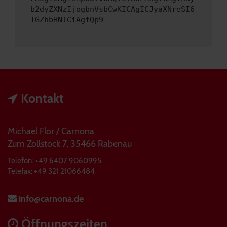
b2dyZXNzIjogbnVsbCwKICAgICJyaXNreSI6
IGZhbHNlCiAgfQp9
Kontakt
Michael Flor / Carnona
Zum Zollstock 7, 35466 Rabenau
Telefon: +49 6407 9060995
Telefax: +49 321 21066484
info@carnona.de
Öffnungszeiten