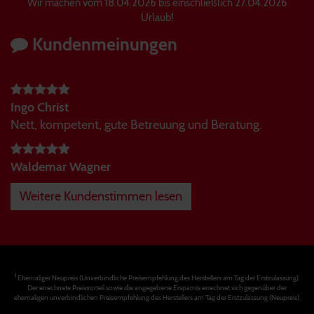
Wir machen vom 18.04.2026 bis einschließlich 27.04.2026
Urlaub!
Kundenmeinungen
Ingo Christ
Nett, kompetent, gute Betreuung und Beratung.
Waldemar Wagner
Weitere Kundenstimmen lesen
1
Ehemaliger Neupreis (Unverbindliche Preisempfehlung des Herstellers am Tag der Erstzulassung).
Der errechnete Preisvorteil sowie die angegebene Ersparnis errechnet sich gegenüber der
ehemaligen unverbindlichen Preisempfehlung des Herstellers am Tag der Erstzulassung (Neupreis).