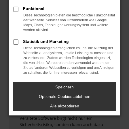
Funktional
Überprüfe deine Firewall und deine
Diese Technologien bieten die bestmögliche Funktionalität
Internetverbindung.
der Webseite. Services von Drittanbietern wie Google
Laden andere Webseiten, zum Beispiel deine
Maps, Chats, Fahrzeugbewertungssystem und weitere
Suchmaschine?
werden aktiviert.
Prüfe deine Browsererweiterungen.
Statistik und Marketing
Manche Erweiterungen, wie Werbeblocker,
Diese Technologien ermöglichen es uns, die Nutzung der
können das Laden bestimmter Seiten
Webseite zu analysieren, um die Leistung zu messen und
verhindern. Funktioniert die Seite in einem
zu verbessern. Zudem werden Technologien eingesetzt,
anderen Browser oder in einem privaten
die von dritten Werbetreibenden verwendet werden, um
Sie auf anderen Webseiten zu verfolgen und um Anzeigen
Fenster?
zu schalten, die für Ihre Interessen relevant sind.
Starte dein Gerät neu.
Das kann manchmal helfen, vorübergehende
Speichern
Probleme zu beheben.
Optionale Cookies ablehnen
Stelle sicher, dass dein Browser und dein
Betriebssystem auf dem neuesten Stand
Alle akzeptieren
sind.
Veraltete Software birgt nicht nur ein
Sicherheitsrisiko, sondern kann auch dazu