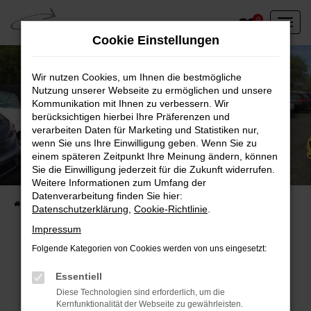
Zum
0
Hauptinhalt
Cookie Einstellungen
springen
Wir nutzen Cookies, um Ihnen die bestmögliche
Nutzung unserer Webseite zu ermöglichen und unsere
Kommunikation mit Ihnen zu verbessern. Wir
berücksichtigen hierbei Ihre Präferenzen und
verarbeiten Daten für Marketing und Statistiken nur,
wenn Sie uns Ihre Einwilligung geben. Wenn Sie zu
einem späteren Zeitpunkt Ihre Meinung ändern, können
Unser Fahrzeugbestand vor Ort
Sie die Einwilligung jederzeit für die Zukunft widerrufen.
Entdecken Sie unsere sofort verfügbaren
Weitere Informationen zum Umfang der
Datenverarbeitung finden Sie hier:
Startseite
Fahrzeugangebote
Fahrzeuge vor Ort
Datenschutzerklärung
,
Cookie-Richtlinie
.
Impressum
Folgende Kategorien von Cookies werden von uns eingesetzt:
Fehler: Network Error
Essentiell
Diese Technologien sind erforderlich, um die
Beim Laden ist ein Fehler aufgetreten.
Kernfunktionalität der Webseite zu gewährleisten.
Hier sind ein paar Tipps, die dir helfen können: