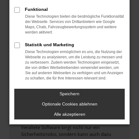
Funktional
Überprüfe deine Firewall und deine
Diese Technologien bieten die bestmögliche Funktionalität
Internetverbindung.
der Webseite. Services von Drittanbietern wie Google
Laden andere Webseiten, zum Beispiel deine
Maps, Chats, Fahrzeugbewertungssystem und weitere
Suchmaschine?
werden aktiviert.
Prüfe deine Browsererweiterungen.
Statistik und Marketing
Manche Erweiterungen, wie Werbeblocker,
Diese Technologien ermöglichen es uns, die Nutzung der
können das Laden bestimmter Seiten
Webseite zu analysieren, um die Leistung zu messen und
verhindern. Funktioniert die Seite in einem
zu verbessern. Zudem werden Technologien eingesetzt,
anderen Browser oder in einem privaten
die von dritten Werbetreibenden verwendet werden, um
Sie auf anderen Webseiten zu verfolgen und um Anzeigen
Fenster?
zu schalten, die für Ihre Interessen relevant sind.
Starte dein Gerät neu.
Das kann manchmal helfen, vorübergehende
Speichern
Probleme zu beheben.
Optionale Cookies ablehnen
Stelle sicher, dass dein Browser und dein
Betriebssystem auf dem neuesten Stand
Alle akzeptieren
sind.
Veraltete Software birgt nicht nur ein
Sicherheitsrisiko, sondern kann auch dazu