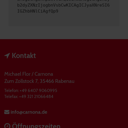
b2dyZXNzIjogbnVsbCwKICAgICJyaXNreSI6
IGZhbHNlCiAgfQp9
Kontakt
Michael Flor / Carnona
Zum Zollstock 7, 35466 Rabenau
Telefon: +49 6407 9060995
Telefax: +49 321 21066484
info@carnona.de
Öffnungszeiten