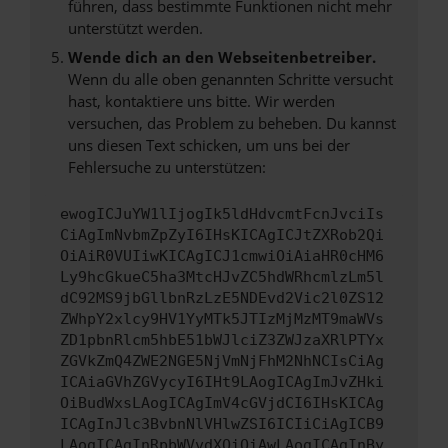
führen, dass bestimmte Funktionen nicht mehr
unterstützt werden.
Wende dich an den Webseitenbetreiber.
Wenn du alle oben genannten Schritte versucht
hast, kontaktiere uns bitte. Wir werden
versuchen, das Problem zu beheben. Du kannst
uns diesen Text schicken, um uns bei der
Fehlersuche zu unterstützen:
ewogICJuYW1lIjogIk5ldHdvcmtFcnJvciIs
CiAgImNvbmZpZyI6IHsKICAgICJtZXRob2Qi
OiAiR0VUIiwKICAgICJ1cmwiOiAiaHR0cHM6
Ly9hcGkueC5ha3MtcHJvZC5hdWRhcmlzLm5l
dC92MS9jbGllbnRzLzE5NDEvd2Vic2l0ZS12
ZWhpY2xlcy9HV1YyMTk5JTIzMjMzMT9maWVs
ZD1pbnRlcm5hbE51bWJlciZ3ZWJzaXRlPTYx
ZGVkZmQ4ZWE2NGE5NjVmNjFhM2NhNCIsCiAg
ICAiaGVhZGVycyI6IHt9LAogICAgImJvZHki
OiBudWxsLAogICAgImV4cGVjdCI6IHsKICAg
ICAgInJlc3BvbnNlVHlwZSI6ICIiCiAgICB9
LAogICAgInRpbWVvdXQiOiAwLAogICAgInBy