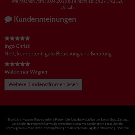
Wir machen vom 18.04.2026 bis einschließlich 27.04.2026
Urlaub!
Kundenmeinungen
Ingo Christ
Nett, kompetent, gute Betreuung und Beratung.
Waldemar Wagner
Weitere Kundenstimmen lesen
1
Ehemaliger Neupreis (Unverbindliche Preisempfehlung des Herstellers am Tag der Erstzulassung).
Der errechnete Preisvorteil sowie die angegebene Ersparnis errechnet sich gegenüber der
ehemaligen unverbindlichen Preisempfehlung des Herstellers am Tag der Erstzulassung (Neupreis).