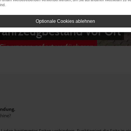
on dritten Werbetreibenden verwendet werden, um Sie auf anderen Webseiten zu ve
ind.
Optionale Cookies ablehnen
Fahrzeugbestand vor Ort
Sie unsere sofort verfügbaren
indung.
hine?
aden bestimmter Seiten verhindern. Funktioniert die Seite in e