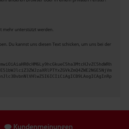
ht mehr unterstützt werden.
ben. Du kannst uns diesen Text schicken, um uns bei der
cmwiOiAiaHR0cHM6Ly9hcGkueC5ha3MtcHJvZC5hdWRh
bE51bWJlciZ3ZWJzaXRlPTYxZGVkZmQ4ZWE2NGE5NjVm
InJlc3BvbnNlVHlwZSI6ICIiCiAgICB9LAogICAgInRp
Kundenmeinungen