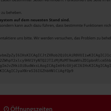
 zu beheben.
bssystem auf dem neuesten Stand sind.
ko, sondern kann auch dazu führen, dass bestimmte Funktionen nic
ontaktiere uns bitte. Wir werden versuchen, das Problem zu behe
vbmZpZyI6IHsKICAgICJtZXRob2QiOiAiR0VUIiwKICAgICJ1
2ZWhpY2xlcy9HV1YyNTQ2JTIzMjMzMT9maWVsZD1pbnRlcm5h
gImJvZHkiOiBudWxsLAogICAgImV4cGVjdCI6IHsKICAgICAg
KICAgICJyaXNreSI6IGZhbHNlCiAgfQp9
Öffnungszeiten