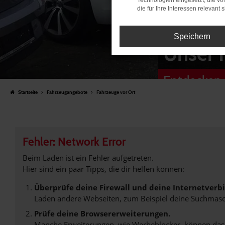
Technologien eingesetzt, die v
die für Ihre Interessen relevant s
Speichern
Unser 
Entdecken 
Startseite
Fahrzeugangebote
Fahrzeuge vor Ort
Fehler: Network Error
Beim Laden ist ein Fehler aufgetreten.
Hier sind ein paar Tipps, die dir helfen können:
Überprüfe deine Firewall und deine Internetverb
Laden andere Webseiten, zum Beispiel deine Suchmasc
Prüfe deine Browsererweiterungen.
Manche Erweiterungen, wie Werbeblocker, können das L