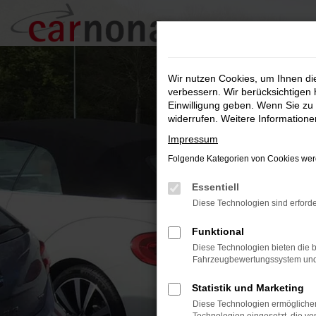
Zum
Hauptinhalt
springen
Wir nutzen Cookies, um Ihnen d
verbessern. Wir berücksichtigen 
Einwilligung geben. Wenn Sie zu 
widerrufen. Weitere Information
Impressum
Folgende Kategorien von Cookies werd
Essentiell
Diese Technologien sind erforde
Funktional
Diese Technologien bieten die b
Fahrzeugbewertungssystem und w
Statistik und Marketing
Diese Technologien ermöglichen