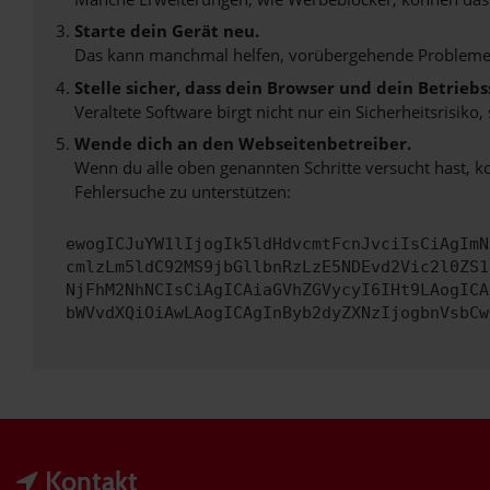
Starte dein Gerät neu.
Das kann manchmal helfen, vorübergehende Probleme
Stelle sicher, dass dein Browser und dein Betrie
Veraltete Software birgt nicht nur ein Sicherheitsrisi
Wende dich an den Webseitenbetreiber.
Wenn du alle oben genannten Schritte versucht hast, k
Fehlersuche zu unterstützen:
ewogICJuYW1lIjogIk5ldHdvcmtFcnJvciIsCiAgImN
cmlzLm5ldC92MS9jbGllbnRzLzE5NDEvd2Vic2l0ZS1
NjFhM2NhNCIsCiAgICAiaGVhZGVycyI6IHt9LAogICA
bWVvdXQiOiAwLAogICAgInByb2dyZXNzIjogbnVsbCw
Kontakt