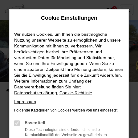
Zum
0
Hauptinhalt
Cookie Einstellungen
springen
Wir nutzen Cookies, um Ihnen die bestmögliche
Nutzung unserer Webseite zu ermöglichen und unsere
Kommunikation mit Ihnen zu verbessern. Wir
berücksichtigen hierbei Ihre Präferenzen und
verarbeiten Daten für Marketing und Statistiken nur,
wenn Sie uns Ihre Einwilligung geben. Wenn Sie zu
einem späteren Zeitpunkt Ihre Meinung ändern, können
Unser Fahrzeugbestand vor Ort
Sie die Einwilligung jederzeit für die Zukunft widerrufen.
Entdecken Sie unsere sofort verfügbaren
Weitere Informationen zum Umfang der
Datenverarbeitung finden Sie hier:
Startseite
Fahrzeugangebote
Fahrzeuge vor Ort
Datenschutzerklärung
,
Cookie-Richtlinie
.
Impressum
Folgende Kategorien von Cookies werden von uns eingesetzt:
Fehler: Network Error
Essentiell
Diese Technologien sind erforderlich, um die
Beim Laden ist ein Fehler aufgetreten.
Kernfunktionalität der Webseite zu gewährleisten.
Hier sind ein paar Tipps, die dir helfen können: