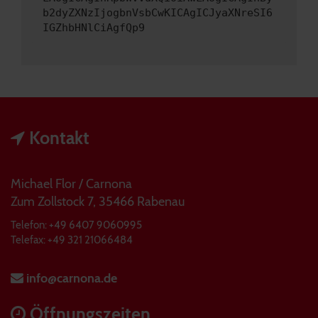
b2dyZXNzIjogbnVsbCwKICAgICJyaXNreSI6
IGZhbHNlCiAgfQp9
Kontakt
Michael Flor / Carnona
Zum Zollstock 7, 35466 Rabenau
Telefon: +49 6407 9060995
Telefax: +49 321 21066484
info@carnona.de
Öffnungszeiten