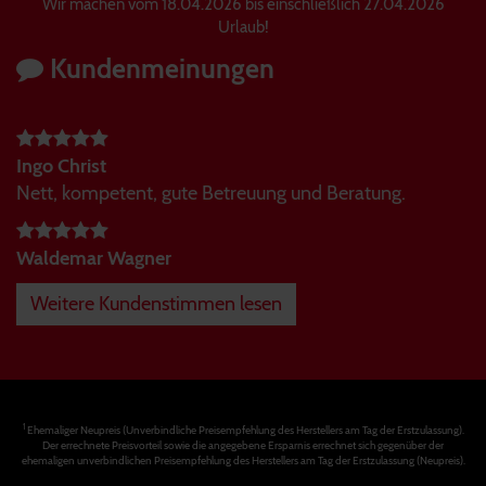
Wir machen vom 18.04.2026 bis einschließlich 27.04.2026
Urlaub!
Kundenmeinungen
Ingo Christ
Nett, kompetent, gute Betreuung und Beratung.
Waldemar Wagner
Weitere Kundenstimmen lesen
1
Ehemaliger Neupreis (Unverbindliche Preisempfehlung des Herstellers am Tag der Erstzulassung).
Der errechnete Preisvorteil sowie die angegebene Ersparnis errechnet sich gegenüber der
ehemaligen unverbindlichen Preisempfehlung des Herstellers am Tag der Erstzulassung (Neupreis).