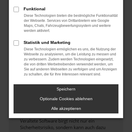
Funktional
Überprüfe deine Firewall und deine
Diese Technologien bieten die bestmögliche Funktionalität
Internetverbindung.
der Webseite. Services von Drittanbietern wie Google
Laden andere Webseiten, zum Beispiel deine
Maps, Chats, Fahrzeugbewertungssystem und weitere
Suchmaschine?
werden aktiviert.
Prüfe deine Browsererweiterungen.
Statistik und Marketing
Manche Erweiterungen, wie Werbeblocker,
Diese Technologien ermöglichen es uns, die Nutzung der
können das Laden bestimmter Seiten
Webseite zu analysieren, um die Leistung zu messen und
verhindern. Funktioniert die Seite in einem
zu verbessern. Zudem werden Technologien eingesetzt,
anderen Browser oder in einem privaten
die von dritten Werbetreibenden verwendet werden, um
Sie auf anderen Webseiten zu verfolgen und um Anzeigen
Fenster?
zu schalten, die für Ihre Interessen relevant sind.
Starte dein Gerät neu.
Das kann manchmal helfen, vorübergehende
Speichern
Probleme zu beheben.
Optionale Cookies ablehnen
Stelle sicher, dass dein Browser und dein
Betriebssystem auf dem neuesten Stand
Alle akzeptieren
sind.
Veraltete Software birgt nicht nur ein
Sicherheitsrisiko, sondern kann auch dazu