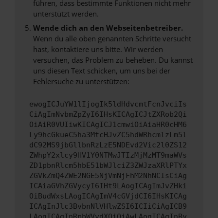
führen, dass bestimmte Funktionen nicht mehr
unterstützt werden.
Wende dich an den Webseitenbetreiber.
Wenn du alle oben genannten Schritte versucht
hast, kontaktiere uns bitte. Wir werden
versuchen, das Problem zu beheben. Du kannst
uns diesen Text schicken, um uns bei der
Fehlersuche zu unterstützen:
ewogICJuYW1lIjogIk5ldHdvcmtFcnJvciIs
CiAgImNvbmZpZyI6IHsKICAgICJtZXRob2Qi
OiAiR0VUIiwKICAgICJ1cmwiOiAiaHR0cHM6
Ly9hcGkueC5ha3MtcHJvZC5hdWRhcmlzLm5l
dC92MS9jbGllbnRzLzE5NDEvd2Vic2l0ZS12
ZWhpY2xlcy9HV1Y0NTMwJTIzMjMzMT9maWVs
ZD1pbnRlcm5hbE51bWJlciZ3ZWJzaXRlPTYx
ZGVkZmQ4ZWE2NGE5NjVmNjFhM2NhNCIsCiAg
ICAiaGVhZGVycyI6IHt9LAogICAgImJvZHki
OiBudWxsLAogICAgImV4cGVjdCI6IHsKICAg
ICAgInJlc3BvbnNlVHlwZSI6ICIiCiAgICB9
LAogICAgInRpbWVvdXQiOiAwLAogICAgInBy