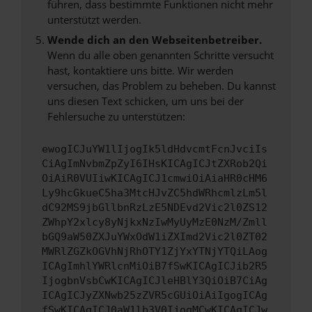
führen, dass bestimmte Funktionen nicht mehr
unterstützt werden.
Wende dich an den Webseitenbetreiber.
Wenn du alle oben genannten Schritte versucht
hast, kontaktiere uns bitte. Wir werden
versuchen, das Problem zu beheben. Du kannst
uns diesen Text schicken, um uns bei der
Fehlersuche zu unterstützen:
ewogICJuYW1lIjogIk5ldHdvcmtFcnJvciIs
CiAgImNvbmZpZyI6IHsKICAgICJtZXRob2Qi
OiAiR0VUIiwKICAgICJ1cmwiOiAiaHR0cHM6
Ly9hcGkueC5ha3MtcHJvZC5hdWRhcmlzLm5l
dC92MS9jbGllbnRzLzE5NDEvd2Vic2l0ZS12
ZWhpY2xlcy8yNjkxNzIwMyUyMzE0NzM/Zmll
bGQ9aW50ZXJuYWxOdW1iZXImd2Vic2l0ZT02
MWRlZGZkOGVhNjRhOTY1ZjYxYTNjYTQiLAog
ICAgImhlYWRlcnMiOiB7fSwKICAgICJib2R5
IjogbnVsbCwKICAgICJleHBlY3QiOiB7CiAg
ICAgICJyZXNwb25zZVR5cGUiOiAiIgogICAg
fSwKICAgICJ0aW1lb3V0IjogMCwKICAgICJw