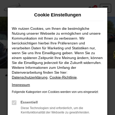
Zum
0
Hauptinhalt
Cookie Einstellungen
springen
Wir nutzen Cookies, um Ihnen die bestmögliche
Nutzung unserer Webseite zu ermöglichen und unsere
Kommunikation mit Ihnen zu verbessern. Wir
berücksichtigen hierbei Ihre Präferenzen und
verarbeiten Daten für Marketing und Statistiken nur,
wenn Sie uns Ihre Einwilligung geben. Wenn Sie zu
einem späteren Zeitpunkt Ihre Meinung ändern, können
Unser Fahrzeugbestand vor Ort
Sie die Einwilligung jederzeit für die Zukunft widerrufen.
Entdecken Sie unsere sofort verfügbaren
Weitere Informationen zum Umfang der
Datenverarbeitung finden Sie hier:
Startseite
Fahrzeugangebote
Fahrzeuge vor Ort
Datenschutzerklärung
,
Cookie-Richtlinie
.
Impressum
Folgende Kategorien von Cookies werden von uns eingesetzt:
Fehler: Network Error
Essentiell
Diese Technologien sind erforderlich, um die
Beim Laden ist ein Fehler aufgetreten.
Kernfunktionalität der Webseite zu gewährleisten.
Hier sind ein paar Tipps, die dir helfen können: