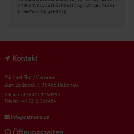
cm9ncmVzcyI6IG51bGwsCiAgICAicmlza3ki
OiBmYWxzZQogIH0KfQ==
Kontakt
Michael Flor / Carnona
Zum Zollstock 7, 35466 Rabenau
Telefon: +49 6407 9060995
Telefax: +49 321 21066484
info@carnona.de
Öffnungszeiten