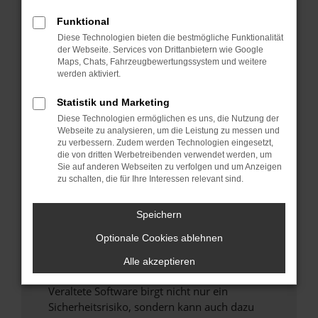
Funktional
Überprüfe deine Firewall und deine
Diese Technologien bieten die bestmögliche Funktionalität
Internetverbindung.
der Webseite. Services von Drittanbietern wie Google
Laden andere Webseiten, zum Beispiel deine
Maps, Chats, Fahrzeugbewertungssystem und weitere
Suchmaschine?
werden aktiviert.
Prüfe deine Browsererweiterungen.
Statistik und Marketing
Manche Erweiterungen, wie Werbeblocker,
Diese Technologien ermöglichen es uns, die Nutzung der
können das Laden bestimmter Seiten
Webseite zu analysieren, um die Leistung zu messen und
verhindern. Funktioniert die Seite in einem
zu verbessern. Zudem werden Technologien eingesetzt,
anderen Browser oder in einem privaten
die von dritten Werbetreibenden verwendet werden, um
Sie auf anderen Webseiten zu verfolgen und um Anzeigen
Fenster?
zu schalten, die für Ihre Interessen relevant sind.
Starte dein Gerät neu.
Das kann manchmal helfen, vorübergehende
Speichern
Probleme zu beheben.
Optionale Cookies ablehnen
Stelle sicher, dass dein Browser und dein
Betriebssystem auf dem neuesten Stand
Alle akzeptieren
sind.
Veraltete Software birgt nicht nur ein
Sicherheitsrisiko, sondern kann auch dazu