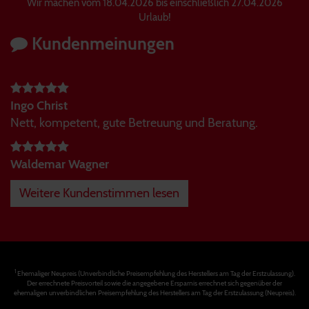
Wir machen vom 18.04.2026 bis einschließlich 27.04.2026
Urlaub!
Kundenmeinungen
Ingo Christ
Nett, kompetent, gute Betreuung und Beratung.
Waldemar Wagner
Weitere Kundenstimmen lesen
1
Ehemaliger Neupreis (Unverbindliche Preisempfehlung des Herstellers am Tag der Erstzulassung).
Der errechnete Preisvorteil sowie die angegebene Ersparnis errechnet sich gegenüber der
ehemaligen unverbindlichen Preisempfehlung des Herstellers am Tag der Erstzulassung (Neupreis).