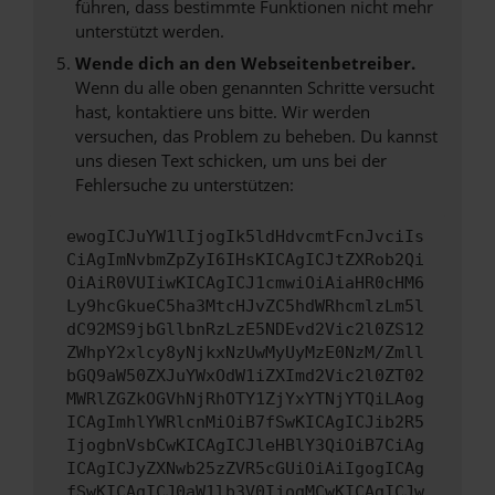
führen, dass bestimmte Funktionen nicht mehr
unterstützt werden.
Wende dich an den Webseitenbetreiber.
Wenn du alle oben genannten Schritte versucht
hast, kontaktiere uns bitte. Wir werden
versuchen, das Problem zu beheben. Du kannst
uns diesen Text schicken, um uns bei der
Fehlersuche zu unterstützen:
ewogICJuYW1lIjogIk5ldHdvcmtFcnJvciIs
CiAgImNvbmZpZyI6IHsKICAgICJtZXRob2Qi
OiAiR0VUIiwKICAgICJ1cmwiOiAiaHR0cHM6
Ly9hcGkueC5ha3MtcHJvZC5hdWRhcmlzLm5l
dC92MS9jbGllbnRzLzE5NDEvd2Vic2l0ZS12
ZWhpY2xlcy8yNjkxNzUwMyUyMzE0NzM/Zmll
bGQ9aW50ZXJuYWxOdW1iZXImd2Vic2l0ZT02
MWRlZGZkOGVhNjRhOTY1ZjYxYTNjYTQiLAog
ICAgImhlYWRlcnMiOiB7fSwKICAgICJib2R5
IjogbnVsbCwKICAgICJleHBlY3QiOiB7CiAg
ICAgICJyZXNwb25zZVR5cGUiOiAiIgogICAg
fSwKICAgICJ0aW1lb3V0IjogMCwKICAgICJw