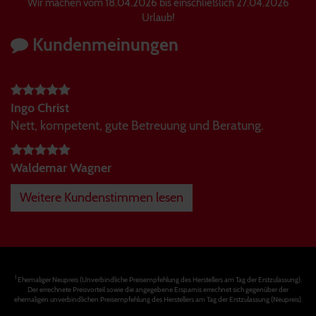
Wir machen vom 18.04.2026 bis einschließlich 27.04.2026
Urlaub!
Kundenmeinungen
Ingo Christ
Nett, kompetent, gute Betreuung und Beratung.
Waldemar Wagner
Weitere Kundenstimmen lesen
1
Ehemaliger Neupreis (Unverbindliche Preisempfehlung des Herstellers am Tag der Erstzulassung).
Der errechnete Preisvorteil sowie die angegebene Ersparnis errechnet sich gegenüber der
ehemaligen unverbindlichen Preisempfehlung des Herstellers am Tag der Erstzulassung (Neupreis).