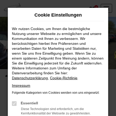
Zum
0
Hauptinhalt
Cookie Einstellungen
springen
Wir nutzen Cookies, um Ihnen die bestmögliche
Nutzung unserer Webseite zu ermöglichen und unsere
Kommunikation mit Ihnen zu verbessern. Wir
berücksichtigen hierbei Ihre Präferenzen und
verarbeiten Daten für Marketing und Statistiken nur,
wenn Sie uns Ihre Einwilligung geben. Wenn Sie zu
einem späteren Zeitpunkt Ihre Meinung ändern, können
Unser Fahrzeugbestand vor Ort
Sie die Einwilligung jederzeit für die Zukunft widerrufen.
Entdecken Sie unsere sofort verfügbaren
Weitere Informationen zum Umfang der
Datenverarbeitung finden Sie hier:
Startseite
Fahrzeugangebote
Fahrzeuge vor Ort
Datenschutzerklärung
,
Cookie-Richtlinie
.
Impressum
Folgende Kategorien von Cookies werden von uns eingesetzt:
Fehler: Network Error
Essentiell
Diese Technologien sind erforderlich, um die
Beim Laden ist ein Fehler aufgetreten.
Kernfunktionalität der Webseite zu gewährleisten.
Hier sind ein paar Tipps, die dir helfen können: