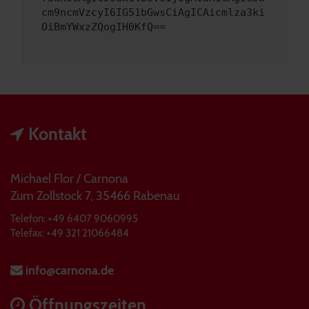
cm9ncmVzcyI6IG51bGwsCiAgICAicmlza3ki
OiBmYWxzZQogIH0KfQ==
Kontakt
Michael Flor / Carnona
Zum Zollstock 7, 35466 Rabenau
Telefon: +49 6407 9060995
Telefax: +49 321 21066484
info@carnona.de
Öffnungszeiten