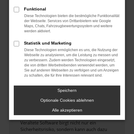
Funktional
Überprüfe deine Firewall und deine
Diese Technologien bieten die bestmögliche Funktionalität
Internetverbindung.
der Webseite. Services von Drittanbietern wie Google
Laden andere Webseiten, zum Beispiel deine
Maps, Chats, Fahrzeugbewertungssystem und weitere
Suchmaschine?
werden aktiviert.
Prüfe deine Browsererweiterungen.
Statistik und Marketing
Manche Erweiterungen, wie Werbeblocker,
Diese Technologien ermöglichen es uns, die Nutzung der
können das Laden bestimmter Seiten
Webseite zu analysieren, um die Leistung zu messen und
verhindern. Funktioniert die Seite in einem
zu verbessern. Zudem werden Technologien eingesetzt,
anderen Browser oder in einem privaten
die von dritten Werbetreibenden verwendet werden, um
Sie auf anderen Webseiten zu verfolgen und um Anzeigen
Fenster?
zu schalten, die für Ihre Interessen relevant sind.
Starte dein Gerät neu.
Das kann manchmal helfen, vorübergehende
Speichern
Probleme zu beheben.
Optionale Cookies ablehnen
Stelle sicher, dass dein Browser und dein
Betriebssystem auf dem neuesten Stand
Alle akzeptieren
sind.
Veraltete Software birgt nicht nur ein
Sicherheitsrisiko, sondern kann auch dazu