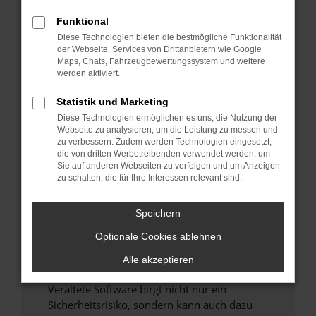
Funktional
Überprüfe deine Firewall und deine
Diese Technologien bieten die bestmögliche Funktionalität
Internetverbindung.
der Webseite. Services von Drittanbietern wie Google
Laden andere Webseiten, zum Beispiel deine
Maps, Chats, Fahrzeugbewertungssystem und weitere
Suchmaschine?
werden aktiviert.
Prüfe deine Browsererweiterungen.
Statistik und Marketing
Manche Erweiterungen, wie Werbeblocker,
Diese Technologien ermöglichen es uns, die Nutzung der
können das Laden bestimmter Seiten
Webseite zu analysieren, um die Leistung zu messen und
verhindern. Funktioniert die Seite in einem
zu verbessern. Zudem werden Technologien eingesetzt,
anderen Browser oder in einem privaten
die von dritten Werbetreibenden verwendet werden, um
Sie auf anderen Webseiten zu verfolgen und um Anzeigen
Fenster?
zu schalten, die für Ihre Interessen relevant sind.
Starte dein Gerät neu.
Das kann manchmal helfen, vorübergehende
Speichern
Probleme zu beheben.
Optionale Cookies ablehnen
Stelle sicher, dass dein Browser und dein
Betriebssystem auf dem neuesten Stand
Alle akzeptieren
sind.
Veraltete Software birgt nicht nur ein
Sicherheitsrisiko, sondern kann auch dazu