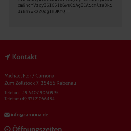
cm9ncmVzcyI6IG51bGwsCiAgICAicmlza3ki
OiBmYWxzZQogIH0KfQ==
Kontakt
Michael Flor / Carnona
Zum Zollstock 7, 35466 Rabenau
Telefon: +49 6407 9060995
Telefax: +49 321 21066484
info@carnona.de
Öffnungszeiten