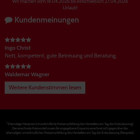
Wir machen vom 18.04.2026 bis einschließlich 27.04.2026
Urlaub!
Kundenmeinungen
Ingo Christ
Nett, kompetent, gute Betreuung und Beratung.
Waldemar Wagner
Weitere Kundenstimmen lesen
1
Ehemaliger Neupreis (Unverbindliche Preisempfehlung des Herstellers am Tag der Erstzulassung).
Der errechnete Preisvorteil sowie die angegebene Ersparnis errechnet sich gegenüber der
ehemaligen unverbindlichen Preisempfehlung des Herstellers am Tag der Erstzulassung (Neupreis).