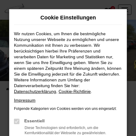
Zum
0
Hauptinhalt
Cookie Einstellungen
springen
Wir nutzen Cookies, um Ihnen die bestmögliche
Nutzung unserer Webseite zu ermöglichen und unsere
Kommunikation mit Ihnen zu verbessern. Wir
berücksichtigen hierbei Ihre Präferenzen und
verarbeiten Daten für Marketing und Statistiken nur,
wenn Sie uns Ihre Einwilligung geben. Wenn Sie zu
einem späteren Zeitpunkt Ihre Meinung ändern, können
Unser Fahrzeugbestand vor Ort
Sie die Einwilligung jederzeit für die Zukunft widerrufen.
Entdecken Sie unsere sofort verfügbaren
Weitere Informationen zum Umfang der
Datenverarbeitung finden Sie hier:
Startseite
Fahrzeugangebote
Fahrzeuge vor Ort
Datenschutzerklärung
,
Cookie-Richtlinie
.
Impressum
Folgende Kategorien von Cookies werden von uns eingesetzt:
Fehler: Network Error
Essentiell
Diese Technologien sind erforderlich, um die
Beim Laden ist ein Fehler aufgetreten.
Kernfunktionalität der Webseite zu gewährleisten.
Hier sind ein paar Tipps, die dir helfen können: