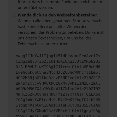
führen, dass bestimmte Funktionen nicht mehr
unterstützt werden.
Wende dich an den Webseitenbetreiber.
Wenn du alle oben genannten Schritte versucht
hast, kontaktiere uns bitte. Wir werden
versuchen, das Problem zu beheben. Du kannst
uns diesen Text schicken, um uns bei der
Fehlersuche zu unterstützen:
ewogICJuYW1lIjogIk5ldHdvcmtFcnJvciIs
CiAgImNvbmZpZyI6IHsKICAgICJtZXRob2Qi
OiAiR0VUIiwKICAgICJ1cmwiOiAiaHR0cHM6
Ly9hcGkueC5ha3MtcHJvZC5hdWRhcmlzLm5l
dC92MS9jbGllbnRzLzE5NDEvd2Vic2l0ZS12
ZWhpY2xlcy9HV0tPUzUxMyUyMzIzMzE/Zmll
bGQ9aW50ZXJuYWxOdW1iZXImd2Vic2l0ZT02
MWRlZGZkOGVhNjRhOTY1ZjYxYTNjYTQiLAog
ICAgImhlYWRlcnMiOiB7fSwKICAgICJib2R5
IjogbnVsbCwKICAgICJleHBlY3QiOiB7CiAg
ICAgICJyZXNwb25zZVR5cGUiOiAiIgogICAg
fSwKICAgICJ0aW1lb3V0IjogMCwKICAgICJw