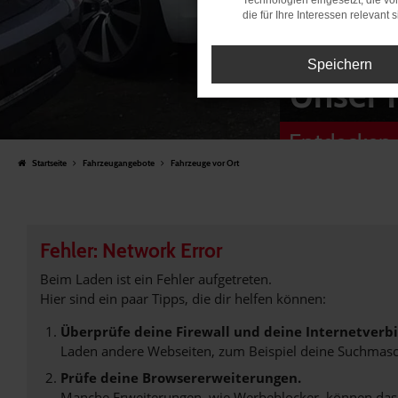
Technologien eingesetzt, die v
die für Ihre Interessen relevant s
Speichern
Unser 
Entdecken 
Startseite
Fahrzeugangebote
Fahrzeuge vor Ort
Fehler: Network Error
Beim Laden ist ein Fehler aufgetreten.
Hier sind ein paar Tipps, die dir helfen können:
Überprüfe deine Firewall und deine Internetverb
Laden andere Webseiten, zum Beispiel deine Suchmasc
Prüfe deine Browsererweiterungen.
Manche Erweiterungen, wie Werbeblocker, können das L