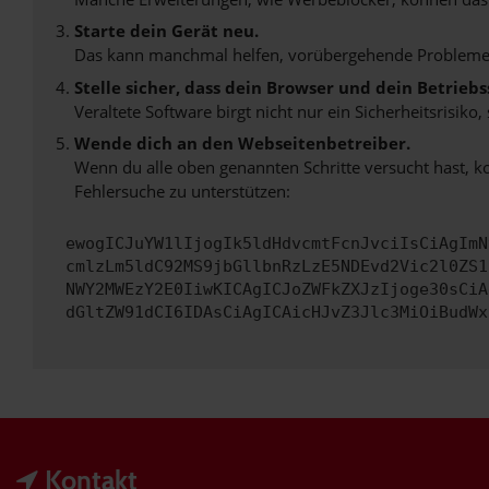
Starte dein Gerät neu.
Das kann manchmal helfen, vorübergehende Probleme
Stelle sicher, dass dein Browser und dein Betrie
Veraltete Software birgt nicht nur ein Sicherheitsrisi
Wende dich an den Webseitenbetreiber.
Wenn du alle oben genannten Schritte versucht hast, k
Fehlersuche zu unterstützen:
ewogICJuYW1lIjogIk5ldHdvcmtFcnJvciIsCiAgImN
cmlzLm5ldC92MS9jbGllbnRzLzE5NDEvd2Vic2l0ZS1
NWY2MWEzY2E0IiwKICAgICJoZWFkZXJzIjoge30sCiA
dGltZW91dCI6IDAsCiAgICAicHJvZ3Jlc3MiOiBudWx
Kontakt