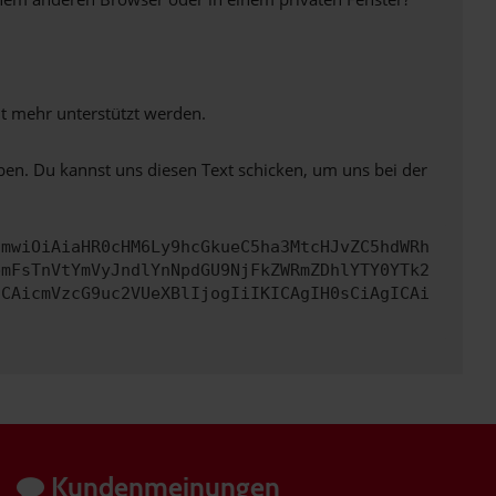
ht mehr unterstützt werden.
ben. Du kannst uns diesen Text schicken, um uns bei der
cmwiOiAiaHR0cHM6Ly9hcGkueC5ha3MtcHJvZC5hdWRh
bmFsTnVtYmVyJndlYnNpdGU9NjFkZWRmZDhlYTY0YTk2
ICAicmVzcG9uc2VUeXBlIjogIiIKICAgIH0sCiAgICAi
Kundenmeinungen