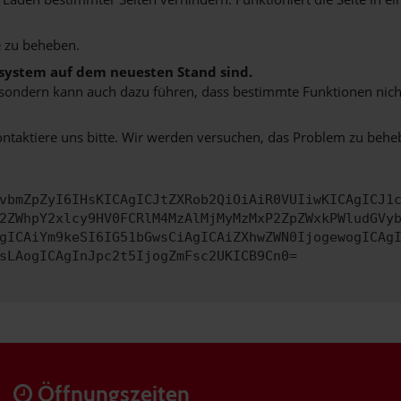
 zu beheben.
bssystem auf dem neuesten Stand sind.
ko, sondern kann auch dazu führen, dass bestimmte Funktionen nic
ontaktiere uns bitte. Wir werden versuchen, das Problem zu behe
vbmZpZyI6IHsKICAgICJtZXRob2QiOiAiR0VUIiwKICAgICJ1
2ZWhpY2xlcy9HV0FCRlM4MzAlMjMyMzMxP2ZpZWxkPWludGVy
gICAiYm9keSI6IG51bGwsCiAgICAiZXhwZWN0IjogewogICAg
sLAogICAgInJpc2t5IjogZmFsc2UKICB9Cn0=
Öffnungszeiten