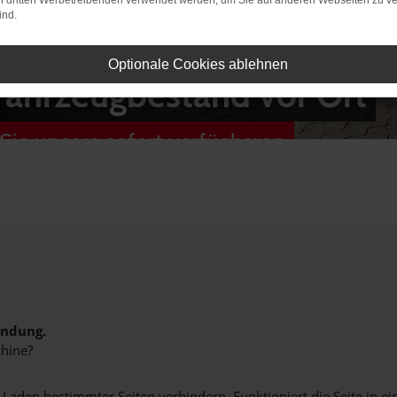
on dritten Werbetreibenden verwendet werden, um Sie auf anderen Webseiten zu ve
ind.
Optionale Cookies ablehnen
Fahrzeugbestand vor Ort
Sie unsere sofort verfügbaren
indung.
hine?
aden bestimmter Seiten verhindern. Funktioniert die Seite in e