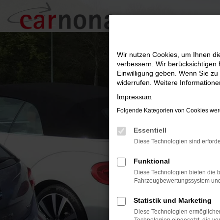
Zum
Hauptinhalt
springen
Wir nutzen Cookies, um Ihnen d
verbessern. Wir berücksichtigen 
Einwilligung geben. Wenn Sie zu 
widerrufen. Weitere Information
Impressum
Folgende Kategorien von Cookies werd
Essentiell
Diese Technologien sind erforde
Funktional
Diese Technologien bieten die b
Fahrzeugbewertungssystem und w
Statistik und Marketing
Diese Technologien ermöglichen