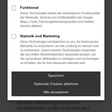
Funktional
Überprüfe deine Firewall und deine
Diese Technologien bieten die bestmögliche Funktionalität
Internetverbindung.
der Webseite. Services von Drittanbietern wie Google
Laden andere Webseiten, zum Beispiel deine
Maps, Chats, Fahrzeugbewertungssystem und weitere
Suchmaschine?
werden aktiviert.
Prüfe deine Browsererweiterungen.
Statistik und Marketing
Manche Erweiterungen, wie Werbeblocker,
Diese Technologien ermöglichen es uns, die Nutzung der
können das Laden bestimmter Seiten
Webseite zu analysieren, um die Leistung zu messen und
verhindern. Funktioniert die Seite in einem
zu verbessern. Zudem werden Technologien eingesetzt,
anderen Browser oder in einem privaten
die von dritten Werbetreibenden verwendet werden, um
Sie auf anderen Webseiten zu verfolgen und um Anzeigen
Fenster?
zu schalten, die für Ihre Interessen relevant sind.
Starte dein Gerät neu.
Das kann manchmal helfen, vorübergehende
Speichern
Probleme zu beheben.
Optionale Cookies ablehnen
Stelle sicher, dass dein Browser und dein
Betriebssystem auf dem neuesten Stand
Alle akzeptieren
sind.
Veraltete Software birgt nicht nur ein
Sicherheitsrisiko, sondern kann auch dazu