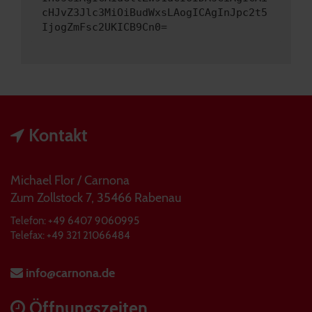
cHJvZ3Jlc3MiOiBudWxsLAogICAgInJpc2t5
IjogZmFsc2UKICB9Cn0=
Kontakt
Michael Flor / Carnona
Zum Zollstock 7, 35466 Rabenau
Telefon: +49 6407 9060995
Telefax: +49 321 21066484
info@carnona.de
Öffnungszeiten