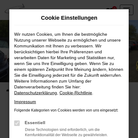
Zum
0
Hauptinhalt
Cookie Einstellungen
springen
Wir nutzen Cookies, um Ihnen die bestmögliche
Nutzung unserer Webseite zu ermöglichen und unsere
Kommunikation mit Ihnen zu verbessern. Wir
berücksichtigen hierbei Ihre Präferenzen und
verarbeiten Daten für Marketing und Statistiken nur,
wenn Sie uns Ihre Einwilligung geben. Wenn Sie zu
einem späteren Zeitpunkt Ihre Meinung ändern, können
Unser Fahrzeugbestand vor Ort
Sie die Einwilligung jederzeit für die Zukunft widerrufen.
Entdecken Sie unsere sofort verfügbaren
Weitere Informationen zum Umfang der
Datenverarbeitung finden Sie hier:
Startseite
Fahrzeugangebote
Fahrzeuge vor Ort
Datenschutzerklärung
,
Cookie-Richtlinie
.
Impressum
Folgende Kategorien von Cookies werden von uns eingesetzt:
Fehler: Network Error
Essentiell
Diese Technologien sind erforderlich, um die
Beim Laden ist ein Fehler aufgetreten.
Kernfunktionalität der Webseite zu gewährleisten.
Hier sind ein paar Tipps, die dir helfen können: