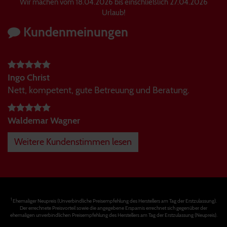
Wir machen vom 18.04.2026 bis einschließlich 27.04.2026
Urlaub!
Kundenmeinungen
Ingo Christ
Nett, kompetent, gute Betreuung und Beratung.
Waldemar Wagner
Weitere Kundenstimmen lesen
1
Ehemaliger Neupreis (Unverbindliche Preisempfehlung des Herstellers am Tag der Erstzulassung).
Der errechnete Preisvorteil sowie die angegebene Ersparnis errechnet sich gegenüber der
ehemaligen unverbindlichen Preisempfehlung des Herstellers am Tag der Erstzulassung (Neupreis).