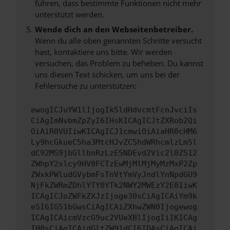
führen, dass bestimmte Funktionen nicht mehr
unterstützt werden.
Wende dich an den Webseitenbetreiber.
Wenn du alle oben genannten Schritte versucht
hast, kontaktiere uns bitte. Wir werden
versuchen, das Problem zu beheben. Du kannst
uns diesen Text schicken, um uns bei der
Fehlersuche zu unterstützen:
ewogICJuYW1lIjogIk5ldHdvcmtFcnJvciIs
CiAgImNvbmZpZyI6IHsKICAgICJtZXRob2Qi
OiAiR0VUIiwKICAgICJ1cmwiOiAiaHR0cHM6
Ly9hcGkueC5ha3MtcHJvZC5hdWRhcmlzLm5l
dC92MS9jbGllbnRzLzE5NDEvd2Vic2l0ZS12
ZWhpY2xlcy9HV0FCTzEwMjMlMjMyMzMxP2Zp
ZWxkPWludGVybmFsTnVtYmVyJndlYnNpdGU9
NjFkZWRmZDhlYTY0YTk2NWY2MWEzY2E0IiwK
ICAgICJoZWFkZXJzIjoge30sCiAgICAiYm9k
eSI6IG51bGwsCiAgICAiZXhwZWN0Ijogewog
ICAgICAicmVzcG9uc2VUeXBlIjogIiIKICAg
IH0sCiAgICAidGltZW91dCI6IDAsCiAgICAi