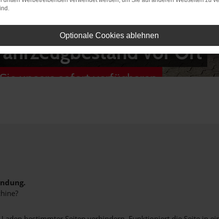
on dritten Werbetreibenden verwendet werden, um Sie auf anderen Webseiten zu ve
ind.
Optionale Cookies ablehnen
Fahrzeugbestand vor Ort
Sie unsere sofort verfügbaren
indung.
hine?
aden bestimmter Seiten verhindern. Funktioniert die Seite in e