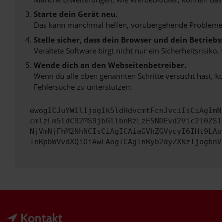
Starte dein Gerät neu.
Das kann manchmal helfen, vorübergehende Probleme
Stelle sicher, dass dein Browser und dein Betrie
Veraltete Software birgt nicht nur ein Sicherheitsrisi
Wende dich an den Webseitenbetreiber.
Wenn du alle oben genannten Schritte versucht hast, k
Fehlersuche zu unterstützen:
ewogICJuYW1lIjogIk5ldHdvcmtFcnJvciIsCiAgImN
cmlzLm5ldC92MS9jbGllbnRzLzE5NDEvd2Vic2l0ZS1
NjVmNjFhM2NhNCIsCiAgICAiaGVhZGVycyI6IHt9LAo
InRpbWVvdXQiOiAwLAogICAgInByb2dyZXNzIjogbnV
Kontakt