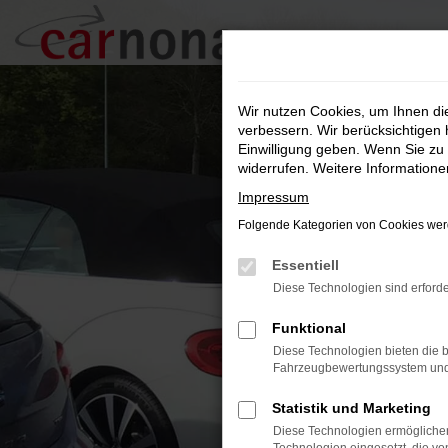
Zum
Hauptinhalt
springen
Wir nutzen Cookies, um Ihnen d
verbessern. Wir berücksichtigen 
Einwilligung geben. Wenn Sie zu 
widerrufen. Weitere Information
Impressum
Folgende Kategorien von Cookies werd
Essentiell
Diese Technologien sind erforde
Funktional
Diese Technologien bieten die b
Fahrzeugbewertungssystem und w
Statistik und Marketing
Diese Technologien ermöglichen