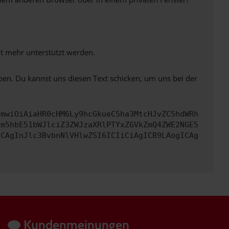
ht mehr unterstützt werden.
ben. Du kannst uns diesen Text schicken, um uns bei der
cmwiOiAiaHR0cHM6Ly9hcGkueC5ha3MtcHJvZC5hdWRh
cm5hbE51bWJlciZ3ZWJzaXRlPTYxZGVkZmQ4ZWE2NGE5
ICAgInJlc3BvbnNlVHlwZSI6ICIiCiAgICB9LAogICAg
Kundenmeinungen