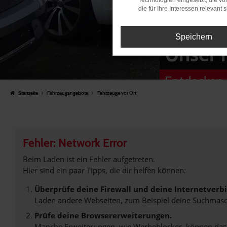
Technologien eingesetzt, die v
die für Ihre Interessen relevant s
Speichern
Unser 
Entdecken 
Startseite
Fahrzeugangebote
Fahrzeuge vor Ort
Fehler: Network Error
Beim Laden ist ein Fehler aufgetreten.
Hier sind ein paar Tipps, die dir helfen können:
Überprüfe deine Firewall und deine Internetverb
Laden andere Webseiten, zum Beispiel deine Suchmasc
Prüfe deine Browsererweiterungen.
Manche Erweiterungen, wie Werbeblocker, können das L