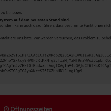
 zu beheben.
bssystem auf dem neuesten Stand sind.
ko, sondern kann auch dazu führen, dass bestimmte Funktionen nic
ontaktiere uns bitte. Wir werden versuchen, das Problem zu behe
vbmZpZyI6IHsKICAgICJtZXRob2QiOiAiR0VUIiwKICAgICJ1
2ZWhpY2xlcy9HV0FCRlMxMTg3JTIzMjMzMT9maWVsZD1pbnRl
gICAgImJvZHkiOiBudWxsLAogICAgImV4cGVjdCI6IHsKICAg
sbCwKICAgICJyaXNreSI6IGZhbHNlCiAgfQp9
Öffnungszeiten