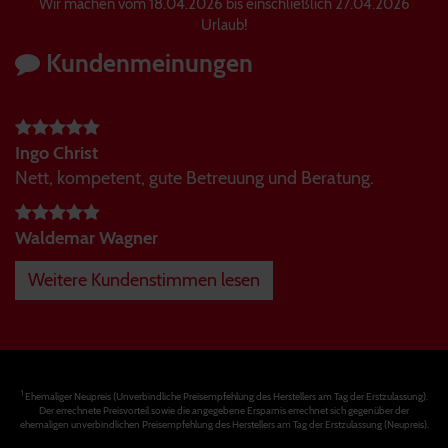
Wir machen vom 18.04.2026 bis einschließlich 27.04.2026
Urlaub!
Kundenmeinungen
Ingo Christ
Nett, kompetent, gute Betreuung und Beratung.
Waldemar Wagner
Weitere Kundenstimmen lesen
1
Ehemaliger Neupreis (Unverbindliche Preisempfehlung des Herstellers am Tag der Erstzulassung).
Der errechnete Preisvorteil sowie die angegebene Ersparnis errechnet sich gegenüber der
ehemaligen unverbindlichen Preisempfehlung des Herstellers am Tag der Erstzulassung (Neupreis).