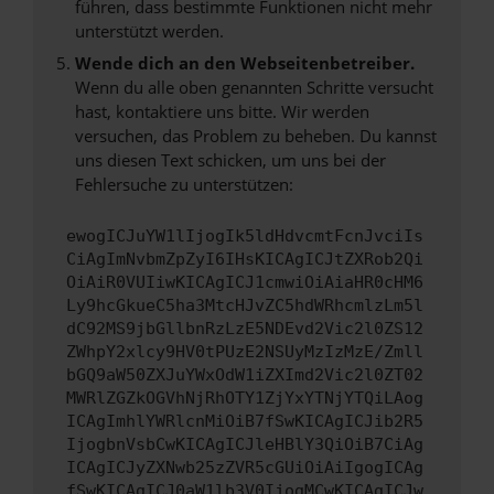
führen, dass bestimmte Funktionen nicht mehr
unterstützt werden.
Wende dich an den Webseitenbetreiber.
Wenn du alle oben genannten Schritte versucht
hast, kontaktiere uns bitte. Wir werden
versuchen, das Problem zu beheben. Du kannst
uns diesen Text schicken, um uns bei der
Fehlersuche zu unterstützen:
ewogICJuYW1lIjogIk5ldHdvcmtFcnJvciIs
CiAgImNvbmZpZyI6IHsKICAgICJtZXRob2Qi
OiAiR0VUIiwKICAgICJ1cmwiOiAiaHR0cHM6
Ly9hcGkueC5ha3MtcHJvZC5hdWRhcmlzLm5l
dC92MS9jbGllbnRzLzE5NDEvd2Vic2l0ZS12
ZWhpY2xlcy9HV0tPUzE2NSUyMzIzMzE/Zmll
bGQ9aW50ZXJuYWxOdW1iZXImd2Vic2l0ZT02
MWRlZGZkOGVhNjRhOTY1ZjYxYTNjYTQiLAog
ICAgImhlYWRlcnMiOiB7fSwKICAgICJib2R5
IjogbnVsbCwKICAgICJleHBlY3QiOiB7CiAg
ICAgICJyZXNwb25zZVR5cGUiOiAiIgogICAg
fSwKICAgICJ0aW1lb3V0IjogMCwKICAgICJw