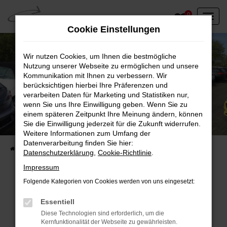
Zum
0
Hauptinhalt
Cookie Einstellungen
springen
Wir nutzen Cookies, um Ihnen die bestmögliche
Nutzung unserer Webseite zu ermöglichen und unsere
Kommunikation mit Ihnen zu verbessern. Wir
berücksichtigen hierbei Ihre Präferenzen und
verarbeiten Daten für Marketing und Statistiken nur,
wenn Sie uns Ihre Einwilligung geben. Wenn Sie zu
einem späteren Zeitpunkt Ihre Meinung ändern, können
Unser Fahrzeugbestand vor Ort
Sie die Einwilligung jederzeit für die Zukunft widerrufen.
Entdecken Sie unsere sofort verfügbaren
Weitere Informationen zum Umfang der
Datenverarbeitung finden Sie hier:
Startseite
Fahrzeugangebote
Fahrzeuge vor Ort
Datenschutzerklärung
,
Cookie-Richtlinie
.
Impressum
Folgende Kategorien von Cookies werden von uns eingesetzt:
Fehler: Network Error
Essentiell
Diese Technologien sind erforderlich, um die
Beim Laden ist ein Fehler aufgetreten.
Kernfunktionalität der Webseite zu gewährleisten.
Hier sind ein paar Tipps, die dir helfen können: