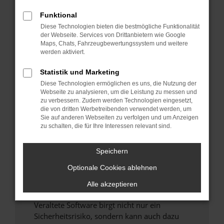
Funktional
Überprüfe deine Firewall und deine
Diese Technologien bieten die bestmögliche Funktionalität
Internetverbindung.
der Webseite. Services von Drittanbietern wie Google
Laden andere Webseiten, zum Beispiel deine
Maps, Chats, Fahrzeugbewertungssystem und weitere
Suchmaschine?
werden aktiviert.
Prüfe deine Browsererweiterungen.
Statistik und Marketing
Manche Erweiterungen, wie Werbeblocker,
Diese Technologien ermöglichen es uns, die Nutzung der
können das Laden bestimmter Seiten
Webseite zu analysieren, um die Leistung zu messen und
verhindern. Funktioniert die Seite in einem
zu verbessern. Zudem werden Technologien eingesetzt,
anderen Browser oder in einem privaten
die von dritten Werbetreibenden verwendet werden, um
Sie auf anderen Webseiten zu verfolgen und um Anzeigen
Fenster?
zu schalten, die für Ihre Interessen relevant sind.
Starte dein Gerät neu.
Das kann manchmal helfen, vorübergehende
Speichern
Probleme zu beheben.
Optionale Cookies ablehnen
Stelle sicher, dass dein Browser und dein
Betriebssystem auf dem neuesten Stand
Alle akzeptieren
sind.
Veraltete Software birgt nicht nur ein
Sicherheitsrisiko, sondern kann auch dazu