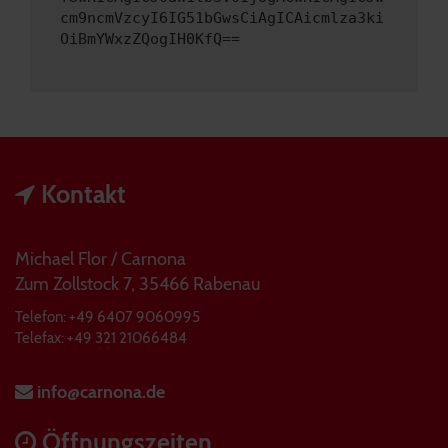
cm9ncmVzcyI6IG51bGwsCiAgICAicmlza3ki
OiBmYWxzZQogIH0KfQ==
Kontakt
Michael Flor / Carnona
Zum Zollstock 7, 35466 Rabenau
Telefon: +49 6407 9060995
Telefax: +49 321 21066484
info@carnona.de
Öffnungszeiten