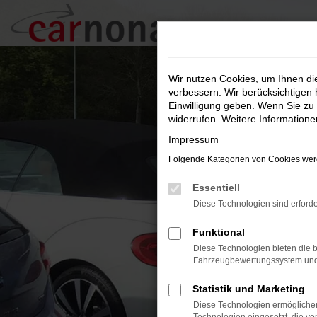
Zum
Hauptinhalt
springen
Wir nutzen Cookies, um Ihnen d
verbessern. Wir berücksichtigen 
Einwilligung geben. Wenn Sie zu 
widerrufen. Weitere Information
Impressum
Folgende Kategorien von Cookies werd
Essentiell
Diese Technologien sind erforde
Funktional
Diese Technologien bieten die b
Fahrzeugbewertungssystem und w
Statistik und Marketing
Diese Technologien ermöglichen