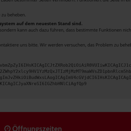
 zu beheben.
bssystem auf dem neuesten Stand sind.
ko, sondern kann auch dazu führen, dass bestimmte Funktionen nic
ontaktiere uns bitte. Wir werden versuchen, das Problem zu behe
vbmZpZyI6IHsKICAgICJtZXRob2QiOiAiR0VUIiwKICAgICJ1
2ZWhpY2xlcy9HV1YzMzQxJTIzMjMzMT9maWVsZD1pbnRlcm5h
gImJvZHkiOiBudWxsLAogICAgImV4cGVjdCI6IHsKICAgICAg
KICAgICJyaXNreSI6IGZhbHNlCiAgfQp9
Öffnungszeiten