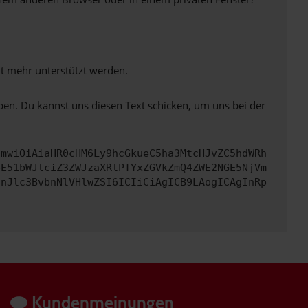
ht mehr unterstützt werden.
ben. Du kannst uns diesen Text schicken, um uns bei der
cmwiOiAiaHR0cHM6Ly9hcGkueC5ha3MtcHJvZC5hdWRh
bE51bWJlciZ3ZWJzaXRlPTYxZGVkZmQ4ZWE2NGE5NjVm
InJlc3BvbnNlVHlwZSI6ICIiCiAgICB9LAogICAgInRp
Kundenmeinungen