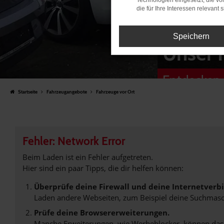
Technologien eingesetzt, die v
die für Ihre Interessen relevant s
Speichern
Unser 
Entdecken 
Startseite
Fahrzeugangebote
Fahrzeuge vor Ort
Fehler: Network Error
Beim Laden ist ein Fehler aufgetreten.
Hier sind ein paar Tipps, die dir helfen können:
Überprüfe deine Firewall und deine Internetverb
Laden andere Webseiten, zum Beispiel deine Suchmasc
Prüfe deine Browsererweiterungen.
Manche Erweiterungen, wie Werbeblocker, können das L