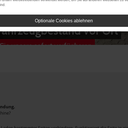
on dritten Werbetreibenden verwendet werden, um Sie auf anderen Webseiten zu ve
ind.
Optionale Cookies ablehnen
Fahrzeugbestand vor Ort
Sie unsere sofort verfügbaren
indung.
hine?
aden bestimmter Seiten verhindern. Funktioniert die Seite in e