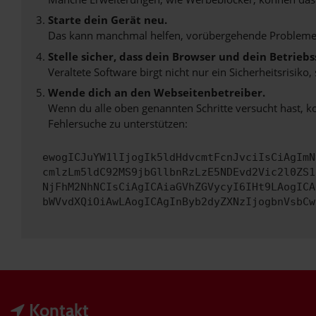
Starte dein Gerät neu.
Das kann manchmal helfen, vorübergehende Probleme
Stelle sicher, dass dein Browser und dein Betrie
Veraltete Software birgt nicht nur ein Sicherheitsrisi
Wende dich an den Webseitenbetreiber.
Wenn du alle oben genannten Schritte versucht hast, k
Fehlersuche zu unterstützen:
ewogICJuYW1lIjogIk5ldHdvcmtFcnJvciIsCiAgImN
cmlzLm5ldC92MS9jbGllbnRzLzE5NDEvd2Vic2l0ZS1
NjFhM2NhNCIsCiAgICAiaGVhZGVycyI6IHt9LAogICA
bWVvdXQiOiAwLAogICAgInByb2dyZXNzIjogbnVsbCw
Kontakt