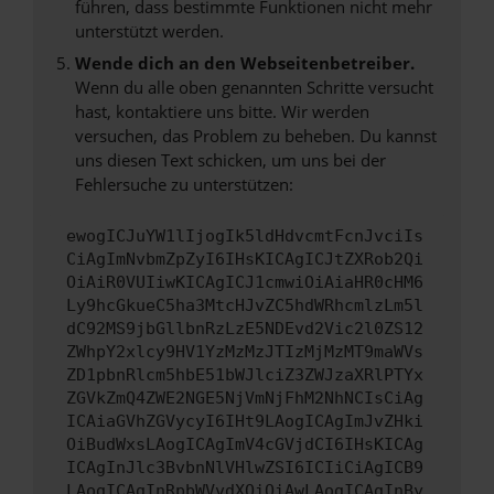
führen, dass bestimmte Funktionen nicht mehr
unterstützt werden.
Wende dich an den Webseitenbetreiber.
Wenn du alle oben genannten Schritte versucht
hast, kontaktiere uns bitte. Wir werden
versuchen, das Problem zu beheben. Du kannst
uns diesen Text schicken, um uns bei der
Fehlersuche zu unterstützen:
ewogICJuYW1lIjogIk5ldHdvcmtFcnJvciIs
CiAgImNvbmZpZyI6IHsKICAgICJtZXRob2Qi
OiAiR0VUIiwKICAgICJ1cmwiOiAiaHR0cHM6
Ly9hcGkueC5ha3MtcHJvZC5hdWRhcmlzLm5l
dC92MS9jbGllbnRzLzE5NDEvd2Vic2l0ZS12
ZWhpY2xlcy9HV1YzMzMzJTIzMjMzMT9maWVs
ZD1pbnRlcm5hbE51bWJlciZ3ZWJzaXRlPTYx
ZGVkZmQ4ZWE2NGE5NjVmNjFhM2NhNCIsCiAg
ICAiaGVhZGVycyI6IHt9LAogICAgImJvZHki
OiBudWxsLAogICAgImV4cGVjdCI6IHsKICAg
ICAgInJlc3BvbnNlVHlwZSI6ICIiCiAgICB9
LAogICAgInRpbWVvdXQiOiAwLAogICAgInBy