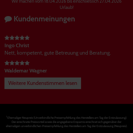
Wir machen vom 18.04.2026 bis einschließlich 27.04.2026
Urlaub!
Kundenmeinungen
Ingo Christ
Nett, kompetent, gute Betreuung und Beratung.
Waldemar Wagner
Weitere Kundenstimmen lesen
1
Ehemaliger Neupreis (Unverbindliche Preisempfehlung des Herstellers am Tag der Erstzulassung).
Der errechnete Preisvorteil sowie die angegebene Ersparnis errechnet sich gegenüber der
ehemaligen unverbindlichen Preisempfehlung des Herstellers am Tag der Erstzulassung (Neupreis).