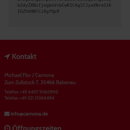
b2dyZXNzIjogbnVsbCwKICAgICJyaXNreSI6
IGZhbHNlCiAgfQp9
Kontakt
Michael Flor / Carnona
Zum Zollstock 7, 35466 Rabenau
Telefon: +49 6407 9060995
Telefax: +49 321 21066484
info@carnona.de
Öffnungszeiten