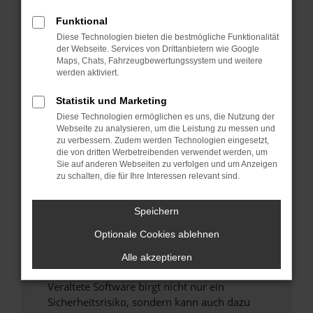
Funktional
Überprüfe deine Firewall und deine
Diese Technologien bieten die bestmögliche Funktionalität
Internetverbindung.
der Webseite. Services von Drittanbietern wie Google
Laden andere Webseiten, zum Beispiel deine
Maps, Chats, Fahrzeugbewertungssystem und weitere
Suchmaschine?
werden aktiviert.
Prüfe deine Browsererweiterungen.
Statistik und Marketing
Manche Erweiterungen, wie Werbeblocker,
Diese Technologien ermöglichen es uns, die Nutzung der
können das Laden bestimmter Seiten
Webseite zu analysieren, um die Leistung zu messen und
verhindern. Funktioniert die Seite in einem
zu verbessern. Zudem werden Technologien eingesetzt,
anderen Browser oder in einem privaten
die von dritten Werbetreibenden verwendet werden, um
Sie auf anderen Webseiten zu verfolgen und um Anzeigen
Fenster?
zu schalten, die für Ihre Interessen relevant sind.
Starte dein Gerät neu.
Das kann manchmal helfen, vorübergehende
Speichern
Probleme zu beheben.
Optionale Cookies ablehnen
Stelle sicher, dass dein Browser und dein
Betriebssystem auf dem neuesten Stand
Alle akzeptieren
sind.
Veraltete Software birgt nicht nur ein
Sicherheitsrisiko, sondern kann auch dazu