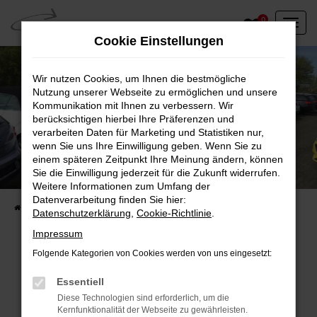
Zum
0
Hauptinhalt
Cookie Einstellungen
springen
Wir nutzen Cookies, um Ihnen die bestmögliche
Nutzung unserer Webseite zu ermöglichen und unsere
Kommunikation mit Ihnen zu verbessern. Wir
berücksichtigen hierbei Ihre Präferenzen und
verarbeiten Daten für Marketing und Statistiken nur,
wenn Sie uns Ihre Einwilligung geben. Wenn Sie zu
einem späteren Zeitpunkt Ihre Meinung ändern, können
Unser Fahrzeugbestand vor Ort
Sie die Einwilligung jederzeit für die Zukunft widerrufen.
Entdecken Sie unsere sofort verfügbaren
Weitere Informationen zum Umfang der
Datenverarbeitung finden Sie hier:
Startseite
Fahrzeugangebote
Fahrzeuge vor Ort
Datenschutzerklärung
,
Cookie-Richtlinie
.
Impressum
Folgende Kategorien von Cookies werden von uns eingesetzt:
Fehler: Network Error
Essentiell
Diese Technologien sind erforderlich, um die
Beim Laden ist ein Fehler aufgetreten.
Kernfunktionalität der Webseite zu gewährleisten.
Hier sind ein paar Tipps, die dir helfen können: