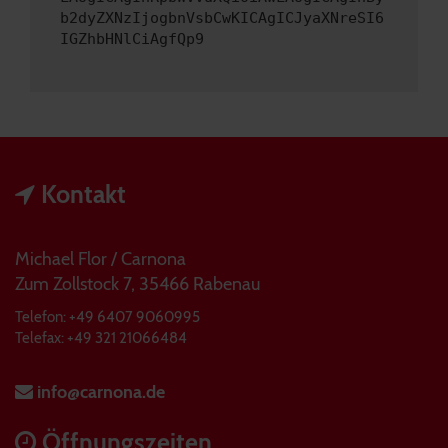
b2dyZXNzIjogbnVsbCwKICAgICJyaXNreSI6
IGZhbHNlCiAgfQp9
Kontakt
Michael Flor / Carnona
Zum Zollstock 7, 35466 Rabenau
Telefon: +49 6407 9060995
Telefax: +49 321 21066484
info@carnona.de
Öffnungszeiten