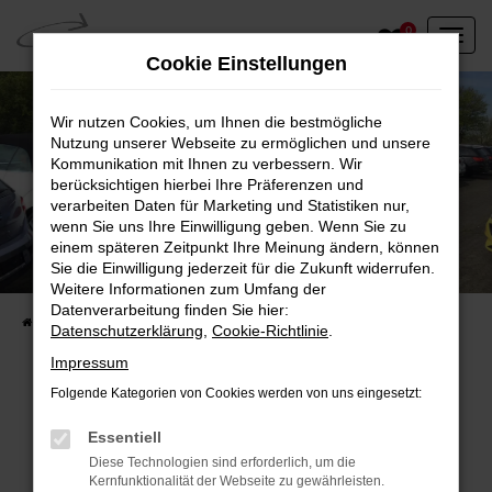
Zum
0
Hauptinhalt
Cookie Einstellungen
springen
Wir nutzen Cookies, um Ihnen die bestmögliche
Nutzung unserer Webseite zu ermöglichen und unsere
Kommunikation mit Ihnen zu verbessern. Wir
berücksichtigen hierbei Ihre Präferenzen und
verarbeiten Daten für Marketing und Statistiken nur,
wenn Sie uns Ihre Einwilligung geben. Wenn Sie zu
einem späteren Zeitpunkt Ihre Meinung ändern, können
Unser Fahrzeugbestand vor Ort
Sie die Einwilligung jederzeit für die Zukunft widerrufen.
Entdecken Sie unsere sofort verfügbaren
Weitere Informationen zum Umfang der
Datenverarbeitung finden Sie hier:
Startseite
Fahrzeugangebote
Fahrzeuge vor Ort
Datenschutzerklärung
,
Cookie-Richtlinie
.
Impressum
Folgende Kategorien von Cookies werden von uns eingesetzt:
Fehler: Network Error
Essentiell
Diese Technologien sind erforderlich, um die
Beim Laden ist ein Fehler aufgetreten.
Kernfunktionalität der Webseite zu gewährleisten.
Hier sind ein paar Tipps, die dir helfen können: