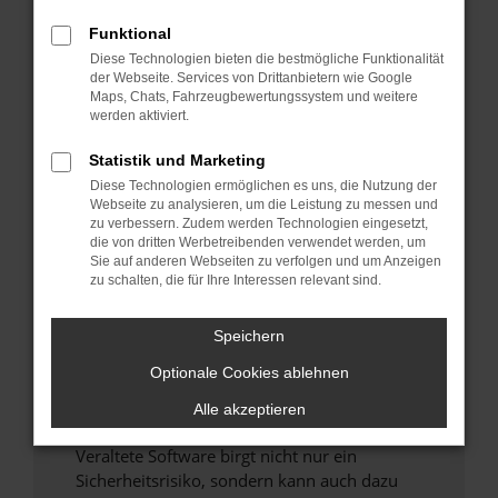
Funktional
Überprüfe deine Firewall und deine
Diese Technologien bieten die bestmögliche Funktionalität
Internetverbindung.
der Webseite. Services von Drittanbietern wie Google
Laden andere Webseiten, zum Beispiel deine
Maps, Chats, Fahrzeugbewertungssystem und weitere
Suchmaschine?
werden aktiviert.
Prüfe deine Browsererweiterungen.
Statistik und Marketing
Manche Erweiterungen, wie Werbeblocker,
Diese Technologien ermöglichen es uns, die Nutzung der
können das Laden bestimmter Seiten
Webseite zu analysieren, um die Leistung zu messen und
verhindern. Funktioniert die Seite in einem
zu verbessern. Zudem werden Technologien eingesetzt,
anderen Browser oder in einem privaten
die von dritten Werbetreibenden verwendet werden, um
Sie auf anderen Webseiten zu verfolgen und um Anzeigen
Fenster?
zu schalten, die für Ihre Interessen relevant sind.
Starte dein Gerät neu.
Das kann manchmal helfen, vorübergehende
Speichern
Probleme zu beheben.
Optionale Cookies ablehnen
Stelle sicher, dass dein Browser und dein
Betriebssystem auf dem neuesten Stand
Alle akzeptieren
sind.
Veraltete Software birgt nicht nur ein
Sicherheitsrisiko, sondern kann auch dazu