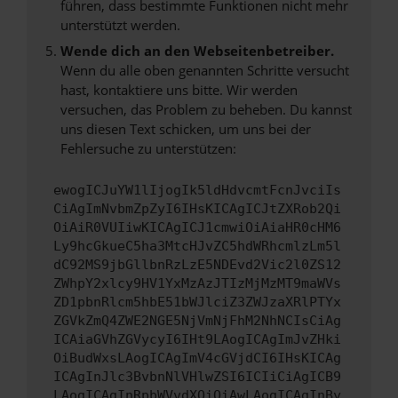
führen, dass bestimmte Funktionen nicht mehr
unterstützt werden.
Wende dich an den Webseitenbetreiber.
Wenn du alle oben genannten Schritte versucht
hast, kontaktiere uns bitte. Wir werden
versuchen, das Problem zu beheben. Du kannst
uns diesen Text schicken, um uns bei der
Fehlersuche zu unterstützen:
ewogICJuYW1lIjogIk5ldHdvcmtFcnJvciIs
CiAgImNvbmZpZyI6IHsKICAgICJtZXRob2Qi
OiAiR0VUIiwKICAgICJ1cmwiOiAiaHR0cHM6
Ly9hcGkueC5ha3MtcHJvZC5hdWRhcmlzLm5l
dC92MS9jbGllbnRzLzE5NDEvd2Vic2l0ZS12
ZWhpY2xlcy9HV1YxMzAzJTIzMjMzMT9maWVs
ZD1pbnRlcm5hbE51bWJlciZ3ZWJzaXRlPTYx
ZGVkZmQ4ZWE2NGE5NjVmNjFhM2NhNCIsCiAg
ICAiaGVhZGVycyI6IHt9LAogICAgImJvZHki
OiBudWxsLAogICAgImV4cGVjdCI6IHsKICAg
ICAgInJlc3BvbnNlVHlwZSI6ICIiCiAgICB9
LAogICAgInRpbWVvdXQiOiAwLAogICAgInBy