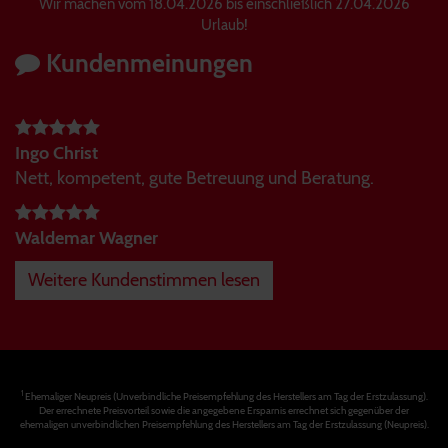
Wir machen vom 18.04.2026 bis einschließlich 27.04.2026
Urlaub!
Kundenmeinungen
Ingo Christ
Nett, kompetent, gute Betreuung und Beratung.
Waldemar Wagner
Weitere Kundenstimmen lesen
1
Ehemaliger Neupreis (Unverbindliche Preisempfehlung des Herstellers am Tag der Erstzulassung).
Der errechnete Preisvorteil sowie die angegebene Ersparnis errechnet sich gegenüber der
ehemaligen unverbindlichen Preisempfehlung des Herstellers am Tag der Erstzulassung (Neupreis).