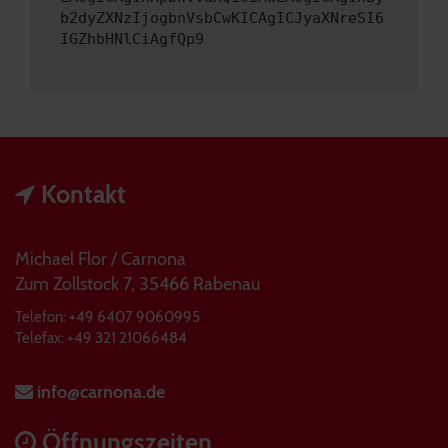
b2dyZXNzIjogbnVsbCwKICAgICJyaXNreSI6
IGZhbHNlCiAgfQp9
Kontakt
Michael Flor / Carnona
Zum Zollstock 7, 35466 Rabenau
Telefon: +49 6407 9060995
Telefax: +49 321 21066484
info@carnona.de
Öffnungszeiten