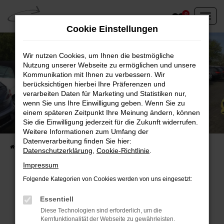
Zum
0
Hauptinhalt
Cookie Einstellungen
springen
Wir nutzen Cookies, um Ihnen die bestmögliche
Nutzung unserer Webseite zu ermöglichen und unsere
Kommunikation mit Ihnen zu verbessern. Wir
berücksichtigen hierbei Ihre Präferenzen und
verarbeiten Daten für Marketing und Statistiken nur,
wenn Sie uns Ihre Einwilligung geben. Wenn Sie zu
einem späteren Zeitpunkt Ihre Meinung ändern, können
Unser Fahrzeugbestand vor Ort
Sie die Einwilligung jederzeit für die Zukunft widerrufen.
Entdecken Sie unsere sofort verfügbaren
Weitere Informationen zum Umfang der
Datenverarbeitung finden Sie hier:
Startseite
Fahrzeugangebote
Fahrzeuge vor Ort
Datenschutzerklärung
,
Cookie-Richtlinie
.
Impressum
Folgende Kategorien von Cookies werden von uns eingesetzt:
Fehler: Network Error
Essentiell
Diese Technologien sind erforderlich, um die
Beim Laden ist ein Fehler aufgetreten.
Kernfunktionalität der Webseite zu gewährleisten.
Hier sind ein paar Tipps, die dir helfen können: