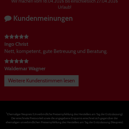
Wir machen vom 18.04.2026 bis einschließlich 27.04.2026
Urlaub!
Kundenmeinungen
Ingo Christ
Nett, kompetent, gute Betreuung und Beratung.
Waldemar Wagner
Weitere Kundenstimmen lesen
1
Ehemaliger Neupreis (Unverbindliche Preisempfehlung des Herstellers am Tag der Erstzulassung).
Der errechnete Preisvorteil sowie die angegebene Ersparnis errechnet sich gegenüber der
ehemaligen unverbindlichen Preisempfehlung des Herstellers am Tag der Erstzulassung (Neupreis).