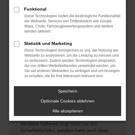
Funktional
Überprüfe deine Firewall und deine
Diese Technologien bieten die bestmögliche Funktionalität
Internetverbindung.
der Webseite. Services von Drittanbietern wie Google
Laden andere Webseiten, zum Beispiel deine
Maps, Chats, Fahrzeugbewertungssystem und weitere
Suchmaschine?
werden aktiviert.
Prüfe deine Browsererweiterungen.
Statistik und Marketing
Manche Erweiterungen, wie Werbeblocker,
Diese Technologien ermöglichen es uns, die Nutzung der
können das Laden bestimmter Seiten
Webseite zu analysieren, um die Leistung zu messen und
verhindern. Funktioniert die Seite in einem
zu verbessern. Zudem werden Technologien eingesetzt,
anderen Browser oder in einem privaten
die von dritten Werbetreibenden verwendet werden, um
Sie auf anderen Webseiten zu verfolgen und um Anzeigen
Fenster?
zu schalten, die für Ihre Interessen relevant sind.
Starte dein Gerät neu.
Das kann manchmal helfen, vorübergehende
Speichern
Probleme zu beheben.
Optionale Cookies ablehnen
Stelle sicher, dass dein Browser und dein
Betriebssystem auf dem neuesten Stand
Alle akzeptieren
sind.
Veraltete Software birgt nicht nur ein
Sicherheitsrisiko, sondern kann auch dazu