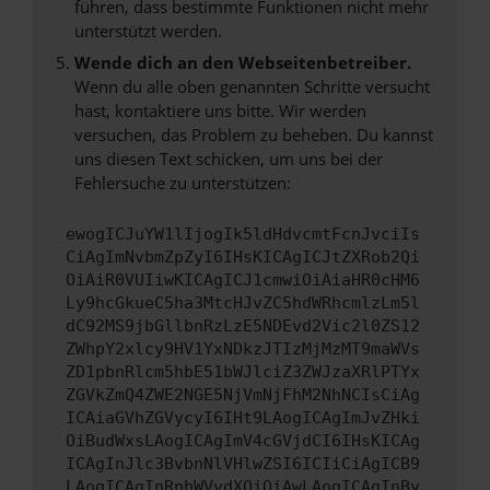
führen, dass bestimmte Funktionen nicht mehr
unterstützt werden.
Wende dich an den Webseitenbetreiber.
Wenn du alle oben genannten Schritte versucht
hast, kontaktiere uns bitte. Wir werden
versuchen, das Problem zu beheben. Du kannst
uns diesen Text schicken, um uns bei der
Fehlersuche zu unterstützen:
ewogICJuYW1lIjogIk5ldHdvcmtFcnJvciIs
CiAgImNvbmZpZyI6IHsKICAgICJtZXRob2Qi
OiAiR0VUIiwKICAgICJ1cmwiOiAiaHR0cHM6
Ly9hcGkueC5ha3MtcHJvZC5hdWRhcmlzLm5l
dC92MS9jbGllbnRzLzE5NDEvd2Vic2l0ZS12
ZWhpY2xlcy9HV1YxNDkzJTIzMjMzMT9maWVs
ZD1pbnRlcm5hbE51bWJlciZ3ZWJzaXRlPTYx
ZGVkZmQ4ZWE2NGE5NjVmNjFhM2NhNCIsCiAg
ICAiaGVhZGVycyI6IHt9LAogICAgImJvZHki
OiBudWxsLAogICAgImV4cGVjdCI6IHsKICAg
ICAgInJlc3BvbnNlVHlwZSI6ICIiCiAgICB9
LAogICAgInRpbWVvdXQiOiAwLAogICAgInBy