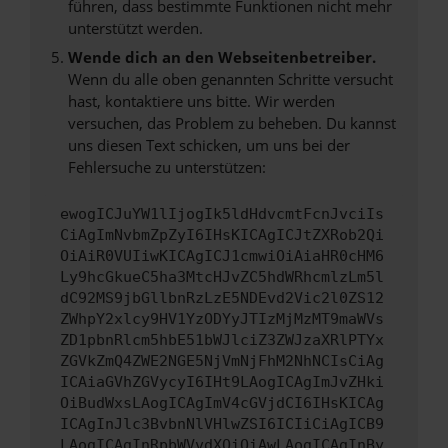
führen, dass bestimmte Funktionen nicht mehr
unterstützt werden.
Wende dich an den Webseitenbetreiber.
Wenn du alle oben genannten Schritte versucht
hast, kontaktiere uns bitte. Wir werden
versuchen, das Problem zu beheben. Du kannst
uns diesen Text schicken, um uns bei der
Fehlersuche zu unterstützen:
ewogICJuYW1lIjogIk5ldHdvcmtFcnJvciIs
CiAgImNvbmZpZyI6IHsKICAgICJtZXRob2Qi
OiAiR0VUIiwKICAgICJ1cmwiOiAiaHR0cHM6
Ly9hcGkueC5ha3MtcHJvZC5hdWRhcmlzLm5l
dC92MS9jbGllbnRzLzE5NDEvd2Vic2l0ZS12
ZWhpY2xlcy9HV1YzODYyJTIzMjMzMT9maWVs
ZD1pbnRlcm5hbE51bWJlciZ3ZWJzaXRlPTYx
ZGVkZmQ4ZWE2NGE5NjVmNjFhM2NhNCIsCiAg
ICAiaGVhZGVycyI6IHt9LAogICAgImJvZHki
OiBudWxsLAogICAgImV4cGVjdCI6IHsKICAg
ICAgInJlc3BvbnNlVHlwZSI6ICIiCiAgICB9
LAogICAgInRpbWVvdXQiOiAwLAogICAgInBy