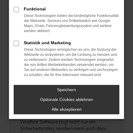
Funktional
Überprüfe deine Firewall und deine
Diese Technologien bieten die bestmögliche Funktionalität
Internetverbindung.
der Webseite. Services von Drittanbietern wie Google
Laden andere Webseiten, zum Beispiel deine
Maps, Chats, Fahrzeugbewertungssystem und weitere
Suchmaschine?
werden aktiviert.
Prüfe deine Browsererweiterungen.
Statistik und Marketing
Manche Erweiterungen, wie Werbeblocker,
Diese Technologien ermöglichen es uns, die Nutzung der
können das Laden bestimmter Seiten
Webseite zu analysieren, um die Leistung zu messen und
verhindern. Funktioniert die Seite in einem
zu verbessern. Zudem werden Technologien eingesetzt,
anderen Browser oder in einem privaten
die von dritten Werbetreibenden verwendet werden, um
Sie auf anderen Webseiten zu verfolgen und um Anzeigen
Fenster?
zu schalten, die für Ihre Interessen relevant sind.
Starte dein Gerät neu.
Das kann manchmal helfen, vorübergehende
Speichern
Probleme zu beheben.
Optionale Cookies ablehnen
Stelle sicher, dass dein Browser und dein
Betriebssystem auf dem neuesten Stand
Alle akzeptieren
sind.
Veraltete Software birgt nicht nur ein
Sicherheitsrisiko, sondern kann auch dazu