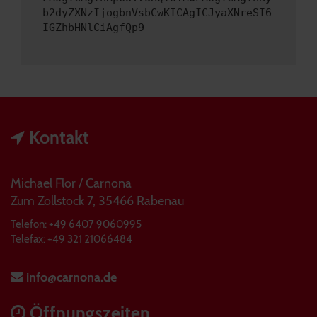
b2dyZXNzIjogbnVsbCwKICAgICJyaXNreSI6
IGZhbHNlCiAgfQp9
Kontakt
Michael Flor / Carnona
Zum Zollstock 7, 35466 Rabenau
Telefon: +49 6407 9060995
Telefax: +49 321 21066484
info@carnona.de
Öffnungszeiten