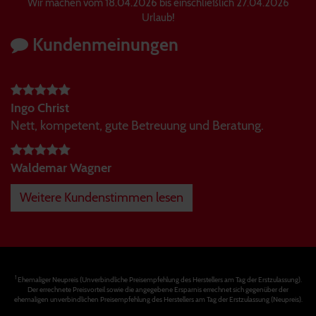
Wir machen vom 18.04.2026 bis einschließlich 27.04.2026
Urlaub!
Kundenmeinungen
Ingo Christ
Nett, kompetent, gute Betreuung und Beratung.
Waldemar Wagner
Weitere Kundenstimmen lesen
1
Ehemaliger Neupreis (Unverbindliche Preisempfehlung des Herstellers am Tag der Erstzulassung).
Der errechnete Preisvorteil sowie die angegebene Ersparnis errechnet sich gegenüber der
ehemaligen unverbindlichen Preisempfehlung des Herstellers am Tag der Erstzulassung (Neupreis).