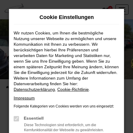
Zum
0
Hauptinhalt
Cookie Einstellungen
springen
Wir nutzen Cookies, um Ihnen die bestmögliche
Nutzung unserer Webseite zu ermöglichen und unsere
Kommunikation mit Ihnen zu verbessern. Wir
berücksichtigen hierbei Ihre Präferenzen und
verarbeiten Daten für Marketing und Statistiken nur,
wenn Sie uns Ihre Einwilligung geben. Wenn Sie zu
einem späteren Zeitpunkt Ihre Meinung ändern, können
Unser Fahrzeugbestand vor Ort
Sie die Einwilligung jederzeit für die Zukunft widerrufen.
Entdecken Sie unsere sofort verfügbaren
Weitere Informationen zum Umfang der
Datenverarbeitung finden Sie hier:
Startseite
Fahrzeugangebote
Fahrzeuge vor Ort
Datenschutzerklärung
,
Cookie-Richtlinie
.
Impressum
Folgende Kategorien von Cookies werden von uns eingesetzt:
Fehler: Network Error
Essentiell
Diese Technologien sind erforderlich, um die
Beim Laden ist ein Fehler aufgetreten.
Kernfunktionalität der Webseite zu gewährleisten.
Hier sind ein paar Tipps, die dir helfen können: