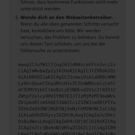
führen, dass bestimmte Funktionen nicht mehr
unterstützt werden.
Wende dich an den Webseitenbetreiber.
Wenn du alle oben genannten Schritte versucht
hast, kontaktiere uns bitte. Wir werden
versuchen, das Problem zu beheben. Du kannst
uns diesen Text schicken, um uns bei der
Fehlersuche zu unterstützen:
ewogICJuYW1lIjogIk5ldHdvcmtFcnJvciIs
CiAgImNvbmZpZyI6IHsKICAgICJtZXRob2Qi
OiAiR0VUIiwKICAgICJ1cmwiOiAiaHR0cHM6
Ly9hcGkueC5ha3MtcHJvZC5hdWRhcmlzLm5l
dC92MS9jbGllbnRzLzE5NDEvd2Vic2l0ZS12
ZWhpY2xlcy9HV1Y0OTE1JTIzMjMzMT9maWVs
ZD1pbnRlcm5hbE51bWJlciZ3ZWJzaXRlPTYx
ZGVkZmQ4ZWE2NGE5NjVmNjFhM2NhNCIsCiAg
ICAiaGVhZGVycyI6IHt9LAogICAgImJvZHki
OiBudWxsLAogICAgImV4cGVjdCI6IHsKICAg
ICAgInJlc3BvbnNlVHlwZSI6ICIiCiAgICB9
LAogICAgInRpbWVvdXQiOiAwLAogICAgInBy