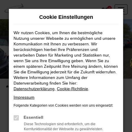
Zum
0
Hauptinhalt
Cookie Einstellungen
springen
Wir nutzen Cookies, um Ihnen die bestmögliche
Nutzung unserer Webseite zu ermöglichen und unsere
Kommunikation mit Ihnen zu verbessern. Wir
berücksichtigen hierbei Ihre Präferenzen und
verarbeiten Daten für Marketing und Statistiken nur,
wenn Sie uns Ihre Einwilligung geben. Wenn Sie zu
einem späteren Zeitpunkt Ihre Meinung ändern, können
Unser Fahrzeugbestand vor Ort
Sie die Einwilligung jederzeit für die Zukunft widerrufen.
Entdecken Sie unsere sofort verfügbaren
Weitere Informationen zum Umfang der
Datenverarbeitung finden Sie hier:
Startseite
Fahrzeugangebote
Fahrzeuge vor Ort
Datenschutzerklärung
,
Cookie-Richtlinie
.
Impressum
Folgende Kategorien von Cookies werden von uns eingesetzt:
Fehler: Network Error
Essentiell
Diese Technologien sind erforderlich, um die
Beim Laden ist ein Fehler aufgetreten.
Kernfunktionalität der Webseite zu gewährleisten.
Hier sind ein paar Tipps, die dir helfen können: