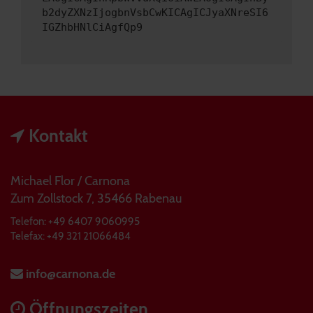
b2dyZXNzIjogbnVsbCwKICAgICJyaXNreSI6
IGZhbHNlCiAgfQp9
Kontakt
Michael Flor / Carnona
Zum Zollstock 7, 35466 Rabenau
Telefon: +49 6407 9060995
Telefax: +49 321 21066484
info@carnona.de
Öffnungszeiten