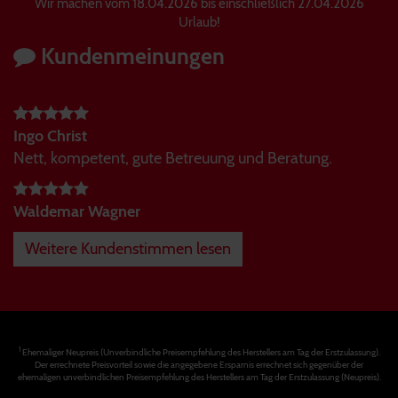
Wir machen vom 18.04.2026 bis einschließlich 27.04.2026
Urlaub!
Kundenmeinungen
Ingo Christ
Nett, kompetent, gute Betreuung und Beratung.
Waldemar Wagner
Weitere Kundenstimmen lesen
1
Ehemaliger Neupreis (Unverbindliche Preisempfehlung des Herstellers am Tag der Erstzulassung).
Der errechnete Preisvorteil sowie die angegebene Ersparnis errechnet sich gegenüber der
ehemaligen unverbindlichen Preisempfehlung des Herstellers am Tag der Erstzulassung (Neupreis).