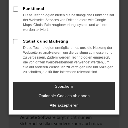
Funktional
Überprüfe deine Firewall und deine
Diese Technologien bieten die bestmögliche Funktionalität
Internetverbindung.
der Webseite. Services von Drittanbietern wie Google
Laden andere Webseiten, zum Beispiel deine
Maps, Chats, Fahrzeugbewertungssystem und weitere
Suchmaschine?
werden aktiviert.
Prüfe deine Browsererweiterungen.
Statistik und Marketing
Manche Erweiterungen, wie Werbeblocker,
Diese Technologien ermöglichen es uns, die Nutzung der
können das Laden bestimmter Seiten
Webseite zu analysieren, um die Leistung zu messen und
verhindern. Funktioniert die Seite in einem
zu verbessern. Zudem werden Technologien eingesetzt,
anderen Browser oder in einem privaten
die von dritten Werbetreibenden verwendet werden, um
Sie auf anderen Webseiten zu verfolgen und um Anzeigen
Fenster?
zu schalten, die für Ihre Interessen relevant sind.
Starte dein Gerät neu.
Das kann manchmal helfen, vorübergehende
Speichern
Probleme zu beheben.
Optionale Cookies ablehnen
Stelle sicher, dass dein Browser und dein
Betriebssystem auf dem neuesten Stand
Alle akzeptieren
sind.
Veraltete Software birgt nicht nur ein
Sicherheitsrisiko, sondern kann auch dazu