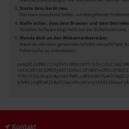
Starte dein Gerät neu.
Das kann manchmal helfen, vorübergehende Probleme
Stelle sicher, dass dein Browser und dein Betrie
Veraltete Software birgt nicht nur ein Sicherheitsrisi
Wende dich an den Webseitenbetreiber.
Wenn du alle oben genannten Schritte versucht hast, k
Fehlersuche zu unterstützen:
ewogICJuYW1lIjogIk5ldHdvcmtFcnJvciIsCiAgImN
cmlzLm5ldC92MS9jbGllbnRzLzE5NDEvd2Vic2l0ZS1
YTNjYTQiLAogICAgImhlYWRlcnMiOiB7fSwKICAgICJ
b3V0IjogMCwKICAgICJwcm9ncmVzcyI6IG51bGwsCiA
Kontakt