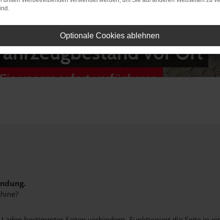
on dritten Werbetreibenden verwendet werden, um Sie auf anderen Webseiten zu ve
ind.
Optionale Cookies ablehnen
Fahrzeugbestand vor Ort
Sie unsere sofort verfügbaren
indung.
hine?
aden bestimmter Seiten verhindern. Funktioniert die Seite in e