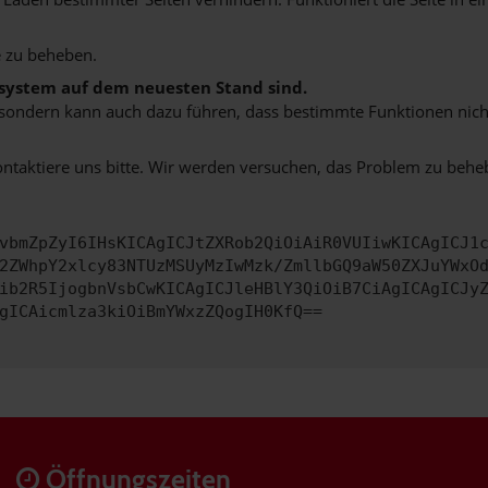
 zu beheben.
bssystem auf dem neuesten Stand sind.
ko, sondern kann auch dazu führen, dass bestimmte Funktionen nic
ontaktiere uns bitte. Wir werden versuchen, das Problem zu behe
vbmZpZyI6IHsKICAgICJtZXRob2QiOiAiR0VUIiwKICAgICJ1
2ZWhpY2xlcy83NTUzMSUyMzIwMzk/ZmllbGQ9aW50ZXJuYWxO
ib2R5IjogbnVsbCwKICAgICJleHBlY3QiOiB7CiAgICAgICJy
gICAicmlza3kiOiBmYWxzZQogIH0KfQ==
Öffnungszeiten