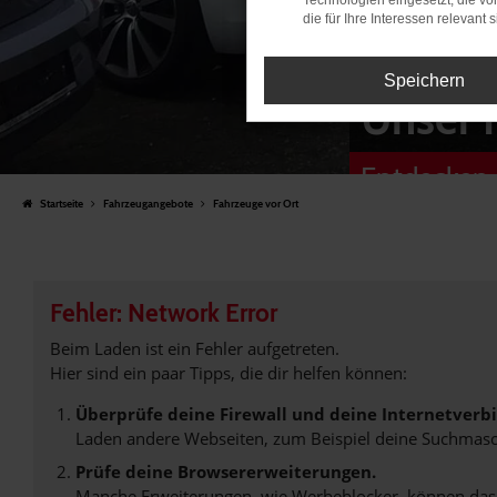
Technologien eingesetzt, die v
die für Ihre Interessen relevant s
Speichern
Unser 
Entdecken 
Startseite
Fahrzeugangebote
Fahrzeuge vor Ort
Fehler: Network Error
Beim Laden ist ein Fehler aufgetreten.
Hier sind ein paar Tipps, die dir helfen können:
Überprüfe deine Firewall und deine Internetverb
Laden andere Webseiten, zum Beispiel deine Suchmasc
Prüfe deine Browsererweiterungen.
Manche Erweiterungen, wie Werbeblocker, können das L