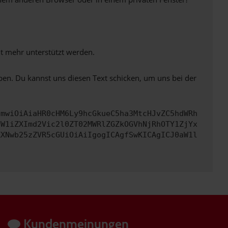
ht mehr unterstützt werden.
ben. Du kannst uns diesen Text schicken, um uns bei der
cmwiOiAiaHR0cHM6Ly9hcGkueC5ha3MtcHJvZC5hdWRh
dW1iZXImd2Vic2l0ZT02MWRlZGZkOGVhNjRhOTY1ZjYx
ZXNwb25zZVR5cGUiOiAiIgogICAgfSwKICAgICJ0aW1l
Kundenmeinungen