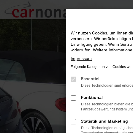
Zum
Hauptinhalt
springen
Wir nutzen Cookies, um Ihnen d
verbessern. Wir berücksichtigen 
Einwilligung geben. Wenn Sie zu 
widerrufen. Weitere Information
Impressum
Folgende Kategorien von Cookies werd
Essentiell
Diese Technologien sind erforde
Funktional
Diese Technologien bieten die b
Fahrzeugbewertungssystem und w
Statistik und Marketing
Diese Technologien ermöglichen