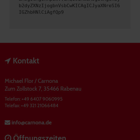
b2dyZXNzIjogbnVsbCwKICAgICJyaXNreSI6
IGZhbHNlCiAgfQp9
Kontakt
Michael Flor / Carnona
Zum Zollstock 7, 35466 Rabenau
Telefon: +49 6407 9060995
Telefax: +49 321 21066484
info@carnona.de
Öffnungszeiten