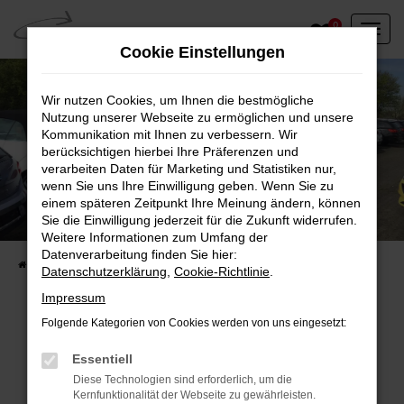
Zum
0
Hauptinhalt
Cookie Einstellungen
springen
Wir nutzen Cookies, um Ihnen die bestmögliche
Nutzung unserer Webseite zu ermöglichen und unsere
Kommunikation mit Ihnen zu verbessern. Wir
berücksichtigen hierbei Ihre Präferenzen und
verarbeiten Daten für Marketing und Statistiken nur,
wenn Sie uns Ihre Einwilligung geben. Wenn Sie zu
einem späteren Zeitpunkt Ihre Meinung ändern, können
Unser Fahrzeugbestand vor Ort
Sie die Einwilligung jederzeit für die Zukunft widerrufen.
Entdecken Sie unsere sofort verfügbaren
Weitere Informationen zum Umfang der
Datenverarbeitung finden Sie hier:
Startseite
Fahrzeugangebote
Fahrzeuge vor Ort
Datenschutzerklärung
,
Cookie-Richtlinie
.
Impressum
Folgende Kategorien von Cookies werden von uns eingesetzt:
Fehler: Network Error
Essentiell
Diese Technologien sind erforderlich, um die
Beim Laden ist ein Fehler aufgetreten.
Kernfunktionalität der Webseite zu gewährleisten.
Hier sind ein paar Tipps, die dir helfen können: