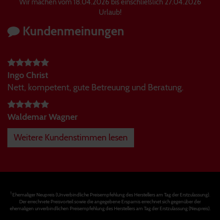
Wir machen vom 18.04.2026 bis einschließlich 27.04.2026
Urlaub!
Kundenmeinungen
Ingo Christ
Nett, kompetent, gute Betreuung und Beratung.
Waldemar Wagner
Weitere Kundenstimmen lesen
1
Ehemaliger Neupreis (Unverbindliche Preisempfehlung des Herstellers am Tag der Erstzulassung).
Der errechnete Preisvorteil sowie die angegebene Ersparnis errechnet sich gegenüber der
ehemaligen unverbindlichen Preisempfehlung des Herstellers am Tag der Erstzulassung (Neupreis).