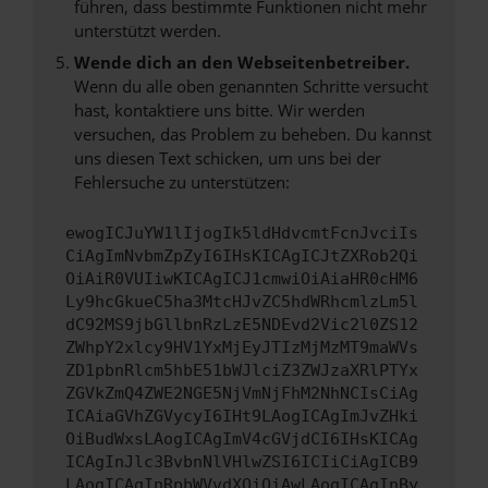
führen, dass bestimmte Funktionen nicht mehr
unterstützt werden.
Wende dich an den Webseitenbetreiber.
Wenn du alle oben genannten Schritte versucht
hast, kontaktiere uns bitte. Wir werden
versuchen, das Problem zu beheben. Du kannst
uns diesen Text schicken, um uns bei der
Fehlersuche zu unterstützen:
ewogICJuYW1lIjogIk5ldHdvcmtFcnJvciIs
CiAgImNvbmZpZyI6IHsKICAgICJtZXRob2Qi
OiAiR0VUIiwKICAgICJ1cmwiOiAiaHR0cHM6
Ly9hcGkueC5ha3MtcHJvZC5hdWRhcmlzLm5l
dC92MS9jbGllbnRzLzE5NDEvd2Vic2l0ZS12
ZWhpY2xlcy9HV1YxMjEyJTIzMjMzMT9maWVs
ZD1pbnRlcm5hbE51bWJlciZ3ZWJzaXRlPTYx
ZGVkZmQ4ZWE2NGE5NjVmNjFhM2NhNCIsCiAg
ICAiaGVhZGVycyI6IHt9LAogICAgImJvZHki
OiBudWxsLAogICAgImV4cGVjdCI6IHsKICAg
ICAgInJlc3BvbnNlVHlwZSI6ICIiCiAgICB9
LAogICAgInRpbWVvdXQiOiAwLAogICAgInBy