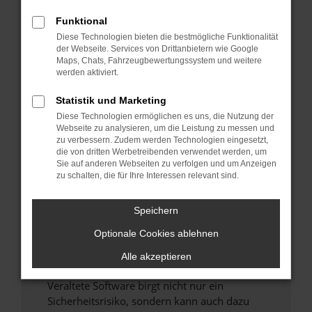
Funktional
Überprüfe deine Firewall und deine
Diese Technologien bieten die bestmögliche Funktionalität
Internetverbindung.
der Webseite. Services von Drittanbietern wie Google
Laden andere Webseiten, zum Beispiel deine
Maps, Chats, Fahrzeugbewertungssystem und weitere
Suchmaschine?
werden aktiviert.
Prüfe deine Browsererweiterungen.
Statistik und Marketing
Manche Erweiterungen, wie Werbeblocker,
Diese Technologien ermöglichen es uns, die Nutzung der
können das Laden bestimmter Seiten
Webseite zu analysieren, um die Leistung zu messen und
verhindern. Funktioniert die Seite in einem
zu verbessern. Zudem werden Technologien eingesetzt,
anderen Browser oder in einem privaten
die von dritten Werbetreibenden verwendet werden, um
Sie auf anderen Webseiten zu verfolgen und um Anzeigen
Fenster?
zu schalten, die für Ihre Interessen relevant sind.
Starte dein Gerät neu.
Das kann manchmal helfen, vorübergehende
Speichern
Probleme zu beheben.
Optionale Cookies ablehnen
Stelle sicher, dass dein Browser und dein
Betriebssystem auf dem neuesten Stand
Alle akzeptieren
sind.
Veraltete Software birgt nicht nur ein
Sicherheitsrisiko, sondern kann auch dazu