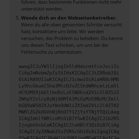
führen, dass bestimmte Funktionen nicht mehr
unterstützt werden.
Wende dich an den Webseitenbetreiber.
Wenn du alle oben genannten Schritte versucht
hast, kontaktiere uns bitte. Wir werden
versuchen, das Problem zu beheben. Du kannst
uns diesen Text schicken, um uns bei der
Fehlersuche zu unterstützen:
ewogICJuYW1lIjogIk5ldHdvcmtFcnJvciIs
CiAgImNvbmZpZyI6IHsKICAgICJtZXRob2Qi
OiAiR0VUIiwKICAgICJ1cmwiOiAiaHR0cHM6
Ly9hcGkueC5ha3MtcHJvZC5hdWRhcmlzLm5l
dC92MS9jbGllbnRzLzE5NDEvd2Vic2l0ZS12
ZWhpY2xlcy8yNjQ0MTA1MiUyMzE0NzM/Zmll
bGQ9aW50ZXJuYWxOdW1iZXImd2Vic2l0ZT02
MWRlZGZkOGVhNjRhOTY1ZjYxYTNjYTQiLAog
ICAgImhlYWRlcnMiOiB7fSwKICAgICJib2R5
IjogbnVsbCwKICAgICJleHBlY3QiOiB7CiAg
ICAgICJyZXNwb25zZVR5cGUiOiAiIgogICAg
fSwKICAgICJ0aW1lb3V0IjogMCwKICAgICJw