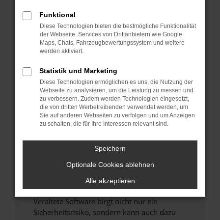
Funktional
Überprüfe deine Firewall und deine
Diese Technologien bieten die bestmögliche Funktionalität
Internetverbindung.
der Webseite. Services von Drittanbietern wie Google
Laden andere Webseiten, zum Beispiel deine
Maps, Chats, Fahrzeugbewertungssystem und weitere
Suchmaschine?
werden aktiviert.
Prüfe deine Browsererweiterungen.
Statistik und Marketing
Manche Erweiterungen, wie Werbeblocker,
Diese Technologien ermöglichen es uns, die Nutzung der
können das Laden bestimmter Seiten
Webseite zu analysieren, um die Leistung zu messen und
verhindern. Funktioniert die Seite in einem
zu verbessern. Zudem werden Technologien eingesetzt,
anderen Browser oder in einem privaten
die von dritten Werbetreibenden verwendet werden, um
Sie auf anderen Webseiten zu verfolgen und um Anzeigen
Fenster?
zu schalten, die für Ihre Interessen relevant sind.
Starte dein Gerät neu.
Das kann manchmal helfen, vorübergehende
Speichern
Probleme zu beheben.
Optionale Cookies ablehnen
Stelle sicher, dass dein Browser und dein
Betriebssystem auf dem neuesten Stand
Alle akzeptieren
sind.
Veraltete Software birgt nicht nur ein
Sicherheitsrisiko, sondern kann auch dazu