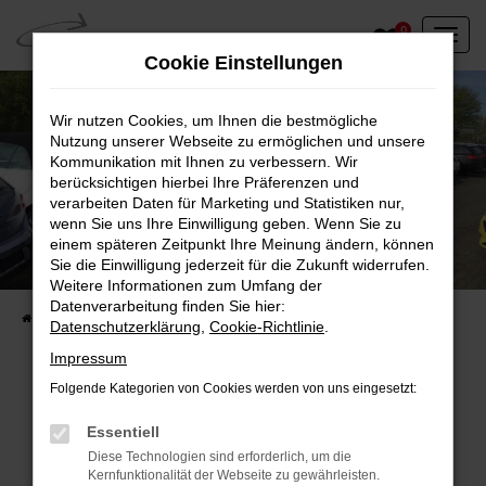
Zum
0
Hauptinhalt
Cookie Einstellungen
springen
Wir nutzen Cookies, um Ihnen die bestmögliche
Nutzung unserer Webseite zu ermöglichen und unsere
Kommunikation mit Ihnen zu verbessern. Wir
berücksichtigen hierbei Ihre Präferenzen und
verarbeiten Daten für Marketing und Statistiken nur,
wenn Sie uns Ihre Einwilligung geben. Wenn Sie zu
einem späteren Zeitpunkt Ihre Meinung ändern, können
Unser Fahrzeugbestand vor Ort
Sie die Einwilligung jederzeit für die Zukunft widerrufen.
Entdecken Sie unsere sofort verfügbaren
Weitere Informationen zum Umfang der
Datenverarbeitung finden Sie hier:
Startseite
Fahrzeugangebote
Fahrzeuge vor Ort
Datenschutzerklärung
,
Cookie-Richtlinie
.
Impressum
Folgende Kategorien von Cookies werden von uns eingesetzt:
Fehler: Network Error
Essentiell
Diese Technologien sind erforderlich, um die
Beim Laden ist ein Fehler aufgetreten.
Kernfunktionalität der Webseite zu gewährleisten.
Hier sind ein paar Tipps, die dir helfen können: