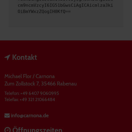
cm9ncmVzcyI6IG51bGwsCiAgICAicmlza3ki
OiBmYWxzZQogIH0KfQ==
Kontakt
Michael Flor / Carnona
Zum Zollstock 7, 35466 Rabenau
Telefon: +49 6407 9060995
Telefax: +49 321 21066484
info@carnona.de
Öffnungszeiten