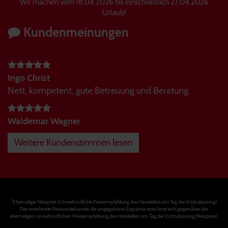
Wir machen vom 18.04.2026 bis einschließlich 27.04.2026
Urlaub!
Kundenmeinungen
Ingo Christ
Nett, kompetent, gute Betreuung und Beratung.
Waldemar Wagner
Weitere Kundenstimmen lesen
1
Ehemaliger Neupreis (Unverbindliche Preisempfehlung des Herstellers am Tag der Erstzulassung).
Der errechnete Preisvorteil sowie die angegebene Ersparnis errechnet sich gegenüber der
ehemaligen unverbindlichen Preisempfehlung des Herstellers am Tag der Erstzulassung (Neupreis).