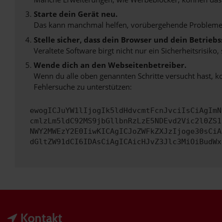
Starte dein Gerät neu.
Das kann manchmal helfen, vorübergehende Probleme
Stelle sicher, dass dein Browser und dein Betrie
Veraltete Software birgt nicht nur ein Sicherheitsrisi
Wende dich an den Webseitenbetreiber.
Wenn du alle oben genannten Schritte versucht hast, k
Fehlersuche zu unterstützen:
ewogICJuYW1lIjogIk5ldHdvcmtFcnJvciIsCiAgImN
cmlzLm5ldC92MS9jbGllbnRzLzE5NDEvd2Vic2l0ZS1
NWY2MWEzY2E0IiwKICAgICJoZWFkZXJzIjoge30sCiA
dGltZW91dCI6IDAsCiAgICAicHJvZ3Jlc3MiOiBudWx
Kontakt