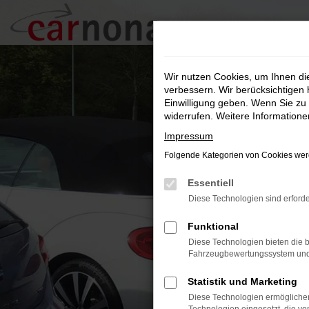
Zum
Hauptinhalt
springen
Wir nutzen Cookies, um Ihnen d
verbessern. Wir berücksichtigen 
Einwilligung geben. Wenn Sie zu 
widerrufen. Weitere Information
Impressum
Folgende Kategorien von Cookies werd
Essentiell
Diese Technologien sind erforde
Funktional
Diese Technologien bieten die b
Fahrzeugbewertungssystem und w
Statistik und Marketing
Diese Technologien ermöglichen