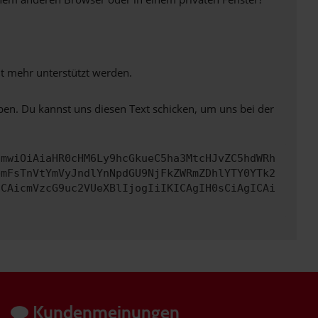
ht mehr unterstützt werden.
ben. Du kannst uns diesen Text schicken, um uns bei der
cmwiOiAiaHR0cHM6Ly9hcGkueC5ha3MtcHJvZC5hdWRh
bmFsTnVtYmVyJndlYnNpdGU9NjFkZWRmZDhlYTY0YTk2
ICAicmVzcG9uc2VUeXBlIjogIiIKICAgIH0sCiAgICAi
Kundenmeinungen