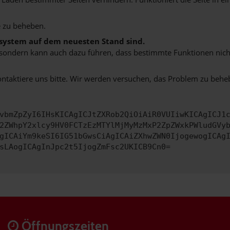
 zu beheben.
bssystem auf dem neuesten Stand sind.
ko, sondern kann auch dazu führen, dass bestimmte Funktionen nic
ontaktiere uns bitte. Wir werden versuchen, das Problem zu behe
vbmZpZyI6IHsKICAgICJtZXRob2QiOiAiR0VUIiwKICAgICJ1
2ZWhpY2xlcy9HV0FCTzEzMTYlMjMyMzMxP2ZpZWxkPWludGVy
gICAiYm9keSI6IG51bGwsCiAgICAiZXhwZWN0IjogewogICAg
sLAogICAgInJpc2t5IjogZmFsc2UKICB9Cn0=
Öffnungszeiten