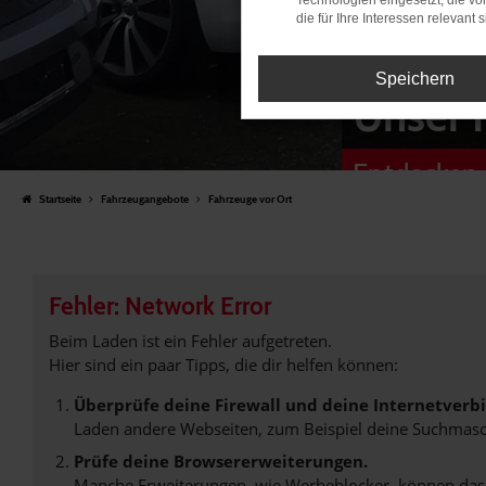
Technologien eingesetzt, die v
die für Ihre Interessen relevant s
Speichern
Unser 
Entdecken 
Startseite
Fahrzeugangebote
Fahrzeuge vor Ort
Fehler: Network Error
Beim Laden ist ein Fehler aufgetreten.
Hier sind ein paar Tipps, die dir helfen können:
Überprüfe deine Firewall und deine Internetverb
Laden andere Webseiten, zum Beispiel deine Suchmasc
Prüfe deine Browsererweiterungen.
Manche Erweiterungen, wie Werbeblocker, können das L