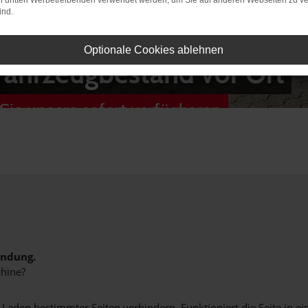
on dritten Werbetreibenden verwendet werden, um Sie auf anderen Webseiten zu ve
ind.
Optionale Cookies ablehnen
Fahrzeugbestand vor Ort
Sie unsere sofort verfügbaren
indung.
hine?
aden bestimmter Seiten verhindern. Funktioniert die Seite in e