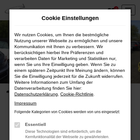
Zum
0
Hauptinhalt
Cookie Einstellungen
springen
Wir nutzen Cookies, um Ihnen die bestmögliche
Nutzung unserer Webseite zu ermöglichen und unsere
Kommunikation mit Ihnen zu verbessern. Wir
berücksichtigen hierbei Ihre Präferenzen und
verarbeiten Daten für Marketing und Statistiken nur,
wenn Sie uns Ihre Einwilligung geben. Wenn Sie zu
einem späteren Zeitpunkt Ihre Meinung ändern, können
Unser Fahrzeugbestand vor Ort
Sie die Einwilligung jederzeit für die Zukunft widerrufen.
Entdecken Sie unsere sofort verfügbaren
Weitere Informationen zum Umfang der
Datenverarbeitung finden Sie hier:
Startseite
Fahrzeugangebote
Fahrzeuge vor Ort
Datenschutzerklärung
,
Cookie-Richtlinie
.
Impressum
Folgende Kategorien von Cookies werden von uns eingesetzt:
Fehler: Network Error
Essentiell
Diese Technologien sind erforderlich, um die
Beim Laden ist ein Fehler aufgetreten.
Kernfunktionalität der Webseite zu gewährleisten.
Hier sind ein paar Tipps, die dir helfen können: