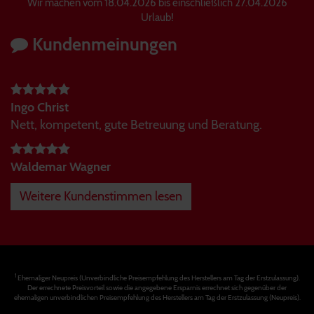
Wir machen vom 18.04.2026 bis einschließlich 27.04.2026
Urlaub!
Kundenmeinungen
Ingo Christ
Nett, kompetent, gute Betreuung und Beratung.
Waldemar Wagner
Weitere Kundenstimmen lesen
1
Ehemaliger Neupreis (Unverbindliche Preisempfehlung des Herstellers am Tag der Erstzulassung).
Der errechnete Preisvorteil sowie die angegebene Ersparnis errechnet sich gegenüber der
ehemaligen unverbindlichen Preisempfehlung des Herstellers am Tag der Erstzulassung (Neupreis).