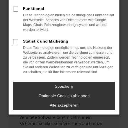
Funktional
Überprüfe deine Firewall und deine
Diese Technologien bieten die bestmögliche Funktionalität
Internetverbindung.
der Webseite. Services von Drittanbietern wie Google
Laden andere Webseiten, zum Beispiel deine
Maps, Chats, Fahrzeugbewertungssystem und weitere
Suchmaschine?
werden aktiviert.
Prüfe deine Browsererweiterungen.
Statistik und Marketing
Manche Erweiterungen, wie Werbeblocker,
Diese Technologien ermöglichen es uns, die Nutzung der
können das Laden bestimmter Seiten
Webseite zu analysieren, um die Leistung zu messen und
verhindern. Funktioniert die Seite in einem
zu verbessern. Zudem werden Technologien eingesetzt,
anderen Browser oder in einem privaten
die von dritten Werbetreibenden verwendet werden, um
Sie auf anderen Webseiten zu verfolgen und um Anzeigen
Fenster?
zu schalten, die für Ihre Interessen relevant sind.
Starte dein Gerät neu.
Das kann manchmal helfen, vorübergehende
Speichern
Probleme zu beheben.
Optionale Cookies ablehnen
Stelle sicher, dass dein Browser und dein
Betriebssystem auf dem neuesten Stand
Alle akzeptieren
sind.
Veraltete Software birgt nicht nur ein
Sicherheitsrisiko, sondern kann auch dazu