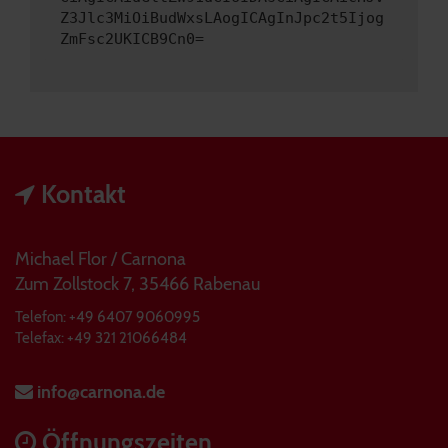
Z3Jlc3MiOiBudWxsLAogICAgInJpc2t5Ijog
ZmFsc2UKICB9Cn0=
Kontakt
Michael Flor / Carnona
Zum Zollstock 7, 35466 Rabenau
Telefon: +49 6407 9060995
Telefax: +49 321 21066484
info@carnona.de
Öffnungszeiten