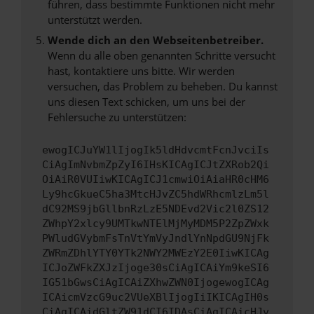
führen, dass bestimmte Funktionen nicht mehr
unterstützt werden.
Wende dich an den Webseitenbetreiber.
Wenn du alle oben genannten Schritte versucht
hast, kontaktiere uns bitte. Wir werden
versuchen, das Problem zu beheben. Du kannst
uns diesen Text schicken, um uns bei der
Fehlersuche zu unterstützen:
ewogICJuYW1lIjogIk5ldHdvcmtFcnJvciIs
CiAgImNvbmZpZyI6IHsKICAgICJtZXRob2Qi
OiAiR0VUIiwKICAgICJ1cmwiOiAiaHR0cHM6
Ly9hcGkueC5ha3MtcHJvZC5hdWRhcmlzLm5l
dC92MS9jbGllbnRzLzE5NDEvd2Vic2l0ZS12
ZWhpY2xlcy9UMTkwNTElMjMyMDM5P2ZpZWxk
PWludGVybmFsTnVtYmVyJndlYnNpdGU9NjFk
ZWRmZDhlYTY0YTk2NWY2MWEzY2E0IiwKICAg
ICJoZWFkZXJzIjoge30sCiAgICAiYm9keSI6
IG51bGwsCiAgICAiZXhwZWN0IjogewogICAg
ICAicmVzcG9uc2VUeXBlIjogIiIKICAgIH0s
CiAgICAidGltZW91dCI6IDAsCiAgICAicHJv