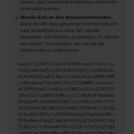
führen, dass bestimmte Funktionen nicht mehr
unterstützt werden.
Wende dich an den Webseitenbetreiber.
Wenn du alle oben genannten Schritte versucht
hast, kontaktiere uns bitte. Wir werden
versuchen, das Problem zu beheben. Du kannst
uns diesen Text schicken, um uns bei der
Fehlersuche zu unterstützen:
ewogICJuYW1lIjogIk5ldHdvcmtFcnJvciIs
CiAgImNvbmZpZyI6IHsKICAgICJtZXRob2Qi
OiAiR0VUIiwKICAgICJ1cmwiOiAiaHR0cHM6
Ly9hcGkueC5ha3MtcHJvZC5hdWRhcmlzLm5l
dC92MS9jbGllbnRzLzE5NDEvd2Vic2l0ZS12
ZWhpY2xlcy9HV1Y0MzczJTIzMjMzMT9maWVs
ZD1pbnRlcm5hbE51bWJlciZ3ZWJzaXRlPTYx
ZGVkZmQ4ZWE2NGE5NjVmNjFhM2NhNCIsCiAg
ICAiaGVhZGVycyI6IHt9LAogICAgImJvZHki
OiBudWxsLAogICAgImV4cGVjdCI6IHsKICAg
ICAgInJlc3BvbnNlVHlwZSI6ICIiCiAgICB9
LAogICAgInRpbWVvdXQiOiAwLAogICAgInBy