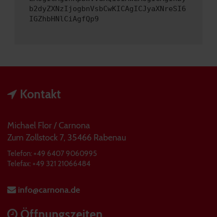
b2dyZXNzIjogbnVsbCwKICAgICJyaXNreSI6
IGZhbHNlCiAgfQp9
Kontakt
Michael Flor / Carnona
Zum Zollstock 7, 35466 Rabenau
Telefon: +49 6407 9060995
Telefax: +49 321 21066484
info@carnona.de
Öffnungszeiten