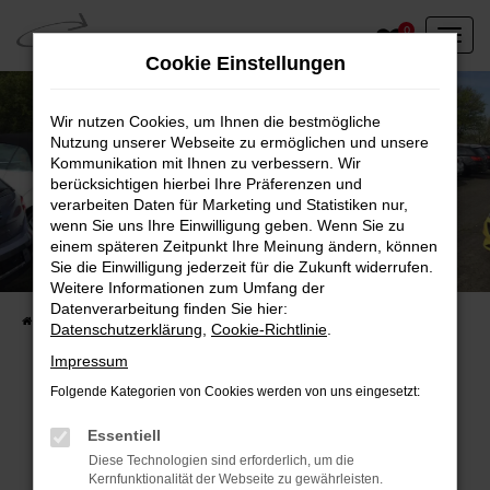
Zum
0
Hauptinhalt
Cookie Einstellungen
springen
Wir nutzen Cookies, um Ihnen die bestmögliche
Nutzung unserer Webseite zu ermöglichen und unsere
Kommunikation mit Ihnen zu verbessern. Wir
berücksichtigen hierbei Ihre Präferenzen und
verarbeiten Daten für Marketing und Statistiken nur,
wenn Sie uns Ihre Einwilligung geben. Wenn Sie zu
einem späteren Zeitpunkt Ihre Meinung ändern, können
Unser Fahrzeugbestand vor Ort
Sie die Einwilligung jederzeit für die Zukunft widerrufen.
Entdecken Sie unsere sofort verfügbaren
Weitere Informationen zum Umfang der
Datenverarbeitung finden Sie hier:
Startseite
Fahrzeugangebote
Fahrzeuge vor Ort
Datenschutzerklärung
,
Cookie-Richtlinie
.
Impressum
Folgende Kategorien von Cookies werden von uns eingesetzt:
Fehler: Network Error
Essentiell
Diese Technologien sind erforderlich, um die
Beim Laden ist ein Fehler aufgetreten.
Kernfunktionalität der Webseite zu gewährleisten.
Hier sind ein paar Tipps, die dir helfen können: