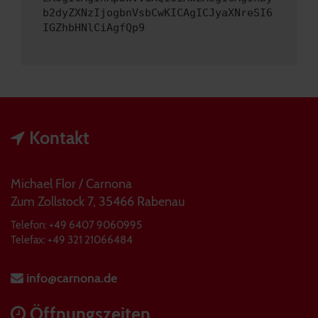
b2dyZXNzIjogbnVsbCwKICAgICJyaXNreSI6
IGZhbHNlCiAgfQp9
Kontakt
Michael Flor / Carnona
Zum Zollstock 7, 35466 Rabenau
Telefon: +49 6407 9060995
Telefax: +49 321 21066484
info@carnona.de
Öffnungszeiten