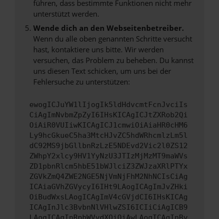
führen, dass bestimmte Funktionen nicht mehr
unterstützt werden.
Wende dich an den Webseitenbetreiber.
Wenn du alle oben genannten Schritte versucht
hast, kontaktiere uns bitte. Wir werden
versuchen, das Problem zu beheben. Du kannst
uns diesen Text schicken, um uns bei der
Fehlersuche zu unterstützen:
ewogICJuYW1lIjogIk5ldHdvcmtFcnJvciIs
CiAgImNvbmZpZyI6IHsKICAgICJtZXRob2Qi
OiAiR0VUIiwKICAgICJ1cmwiOiAiaHR0cHM6
Ly9hcGkueC5ha3MtcHJvZC5hdWRhcmlzLm5l
dC92MS9jbGllbnRzLzE5NDEvd2Vic2l0ZS12
ZWhpY2xlcy9HV1YyNzU3JTIzMjMzMT9maWVs
ZD1pbnRlcm5hbE51bWJlciZ3ZWJzaXRlPTYx
ZGVkZmQ4ZWE2NGE5NjVmNjFhM2NhNCIsCiAg
ICAiaGVhZGVycyI6IHt9LAogICAgImJvZHki
OiBudWxsLAogICAgImV4cGVjdCI6IHsKICAg
ICAgInJlc3BvbnNlVHlwZSI6ICIiCiAgICB9
LAogICAgInRpbWVvdXQiOiAwLAogICAgInBy