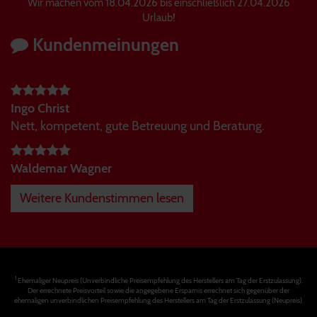
Wir machen vom 18.04.2026 bis einschließlich 27.04.2026
Urlaub!
Kundenmeinungen
Ingo Christ
Nett, kompetent, gute Betreuung und Beratung.
Waldemar Wagner
Weitere Kundenstimmen lesen
1
Ehemaliger Neupreis (Unverbindliche Preisempfehlung des Herstellers am Tag der Erstzulassung).
Der errechnete Preisvorteil sowie die angegebene Ersparnis errechnet sich gegenüber der
ehemaligen unverbindlichen Preisempfehlung des Herstellers am Tag der Erstzulassung (Neupreis).