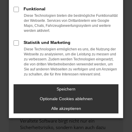
Funktional
Überprüfe deine Firewall und deine
Diese Technologien bieten die bestmögliche Funktionalität
Internetverbindung.
der Webseite. Services von Drittanbietern wie Google
Laden andere Webseiten, zum Beispiel deine
Maps, Chats, Fahrzeugbewertungssystem und weitere
Suchmaschine?
werden aktiviert.
Prüfe deine Browsererweiterungen.
Statistik und Marketing
Manche Erweiterungen, wie Werbeblocker,
Diese Technologien ermöglichen es uns, die Nutzung der
können das Laden bestimmter Seiten
Webseite zu analysieren, um die Leistung zu messen und
verhindern. Funktioniert die Seite in einem
zu verbessern. Zudem werden Technologien eingesetzt,
anderen Browser oder in einem privaten
die von dritten Werbetreibenden verwendet werden, um
Sie auf anderen Webseiten zu verfolgen und um Anzeigen
Fenster?
zu schalten, die für Ihre Interessen relevant sind.
Starte dein Gerät neu.
Das kann manchmal helfen, vorübergehende
Speichern
Probleme zu beheben.
Optionale Cookies ablehnen
Stelle sicher, dass dein Browser und dein
Betriebssystem auf dem neuesten Stand
Alle akzeptieren
sind.
Veraltete Software birgt nicht nur ein
Sicherheitsrisiko, sondern kann auch dazu