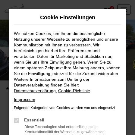
Zum
0
Hauptinhalt
Cookie Einstellungen
springen
Wir nutzen Cookies, um Ihnen die bestmögliche
Nutzung unserer Webseite zu ermöglichen und unsere
Kommunikation mit Ihnen zu verbessern. Wir
berücksichtigen hierbei Ihre Präferenzen und
verarbeiten Daten für Marketing und Statistiken nur,
wenn Sie uns Ihre Einwilligung geben. Wenn Sie zu
einem späteren Zeitpunkt Ihre Meinung ändern, können
Unser Fahrzeugbestand vor Ort
Sie die Einwilligung jederzeit für die Zukunft widerrufen.
Entdecken Sie unsere sofort verfügbaren
Weitere Informationen zum Umfang der
Datenverarbeitung finden Sie hier:
Startseite
Fahrzeugangebote
Fahrzeuge vor Ort
Datenschutzerklärung
,
Cookie-Richtlinie
.
Impressum
Folgende Kategorien von Cookies werden von uns eingesetzt:
Fehler: Network Error
Essentiell
Diese Technologien sind erforderlich, um die
Beim Laden ist ein Fehler aufgetreten.
Kernfunktionalität der Webseite zu gewährleisten.
Hier sind ein paar Tipps, die dir helfen können: