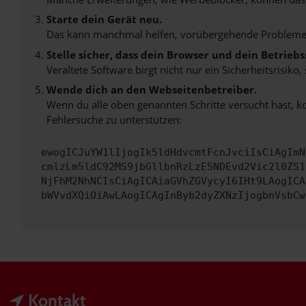
Starte dein Gerät neu.
Das kann manchmal helfen, vorübergehende Probleme
Stelle sicher, dass dein Browser und dein Betrie
Veraltete Software birgt nicht nur ein Sicherheitsrisi
Wende dich an den Webseitenbetreiber.
Wenn du alle oben genannten Schritte versucht hast, k
Fehlersuche zu unterstützen:
ewogICJuYW1lIjogIk5ldHdvcmtFcnJvciIsCiAgImN
cmlzLm5ldC92MS9jbGllbnRzLzE5NDEvd2Vic2l0ZS1
NjFhM2NhNCIsCiAgICAiaGVhZGVycyI6IHt9LAogICA
bWVvdXQiOiAwLAogICAgInByb2dyZXNzIjogbnVsbCw
Kontakt