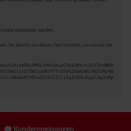
ht mehr unterstützt werden.
ben. Du kannst uns diesen Text schicken, um uns bei der
cmwiOiAiaHR0cHM6Ly9hcGkueC5ha3MtcHJvZC5hdWRh
bE51bWJlciZ3ZWJzaXRlPTYxZGVkZmQ4ZWE2NGE5NjVm
InJlc3BvbnNlVHlwZSI6ICIiCiAgICB9LAogICAgInRp
Kundenmeinungen