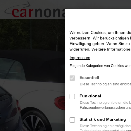
Zum
Hauptinhalt
springen
Wir nutzen Cookies, um Ihnen d
verbessern. Wir berücksichtigen 
Einwilligung geben. Wenn Sie zu 
widerrufen. Weitere Information
Impressum
Folgende Kategorien von Cookies werd
Essentiell
Diese Technologien sind erforde
Funktional
Diese Technologien bieten die b
Fahrzeugbewertungssystem und w
Statistik und Marketing
Diese Technologien ermöglichen