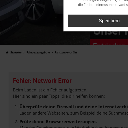
Technologien eingesetzt, die v
die für Ihre Interessen relevant s
Speichern
Unser 
Entdecken 
Startseite
Fahrzeugangebote
Fahrzeuge vor Ort
Fehler: Network Error
Beim Laden ist ein Fehler aufgetreten.
Hier sind ein paar Tipps, die dir helfen können:
Überprüfe deine Firewall und deine Internetverb
Laden andere Webseiten, zum Beispiel deine Suchmasc
Prüfe deine Browsererweiterungen.
Manche Erweiterungen, wie Werbeblocker, können das L