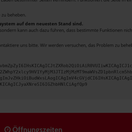
 zu beheben.
bssystem auf dem neuesten Stand sind.
ko, sondern kann auch dazu führen, dass bestimmte Funktionen nic
ontaktiere uns bitte. Wir werden versuchen, das Problem zu behe
vbmZpZyI6IHsKICAgICJtZXRob2QiOiAiR0VUIiwKICAgICJ1
2ZWhpY2xlcy9HV1YyMjM3JTIzMjMzMT9maWVsZD1pbnRlcm5h
gImJvZHkiOiBudWxsLAogICAgImV4cGVjdCI6IHsKICAgICAg
KICAgICJyaXNreSI6IGZhbHNlCiAgfQp9
Öffnungszeiten