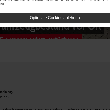
on dritten Werbetreibenden verwendet werden, um Sie auf anderen Webseiten zu ve
ind.
Optionale Cookies ablehnen
Fahrzeugbestand vor Ort
Sie unsere sofort verfügbaren
indung.
hine?
aden bestimmter Seiten verhindern. Funktioniert die Seite in e