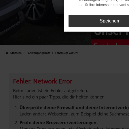
Technologien eingesetzt, die v
die für Ihre Interessen relevant s
Speichern
Unser 
Entdecken 
Startseite
Fahrzeugangebote
Fahrzeuge vor Ort
Fehler: Network Error
Beim Laden ist ein Fehler aufgetreten.
Hier sind ein paar Tipps, die dir helfen können:
Überprüfe deine Firewall und deine Internetverb
Laden andere Webseiten, zum Beispiel deine Suchmasc
Prüfe deine Browsererweiterungen.
Manche Erweiterungen, wie Werbeblocker, können das L