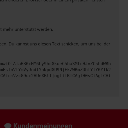
ht mehr unterstützt werden.
ben. Du kannst uns diesen Text schicken, um uns bei der
cmwiOiAiaHR0cHM6Ly9hcGkueC5ha3MtcHJvZC5hdWRh
bmFsTnVtYmVyJndlYnNpdGU9NjFkZWRmZDhlYTY0YTk2
ICAicmVzcG9uc2VUeXBlIjogIiIKICAgIH0sCiAgICAi
Kundenmeinungen