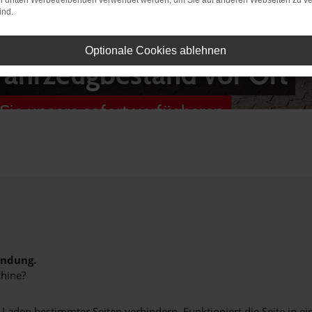
on dritten Werbetreibenden verwendet werden, um Sie auf anderen Webseiten zu ve
ind.
Optionale Cookies ablehnen
Fahrzeugbestand vor Ort
Sie unsere sofort verfügbaren
indung.
hine?
aden bestimmter Seiten verhindern. Funktioniert die Seite in e