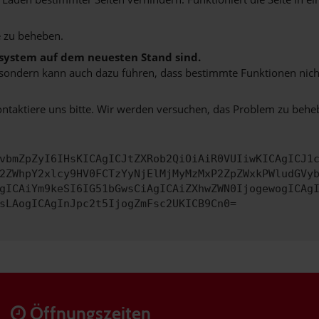
 zu beheben.
bssystem auf dem neuesten Stand sind.
ko, sondern kann auch dazu führen, dass bestimmte Funktionen nic
ontaktiere uns bitte. Wir werden versuchen, das Problem zu behe
vbmZpZyI6IHsKICAgICJtZXRob2QiOiAiR0VUIiwKICAgICJ1
2ZWhpY2xlcy9HV0FCTzYyNjElMjMyMzMxP2ZpZWxkPWludGVy
gICAiYm9keSI6IG51bGwsCiAgICAiZXhwZWN0IjogewogICAg
sLAogICAgInJpc2t5IjogZmFsc2UKICB9Cn0=
Öffnungszeiten