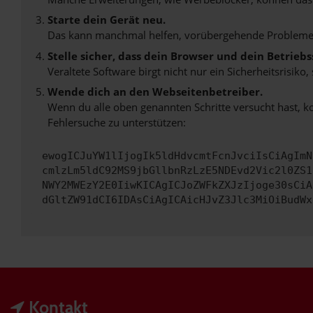
Starte dein Gerät neu.
Das kann manchmal helfen, vorübergehende Probleme
Stelle sicher, dass dein Browser und dein Betrie
Veraltete Software birgt nicht nur ein Sicherheitsrisi
Wende dich an den Webseitenbetreiber.
Wenn du alle oben genannten Schritte versucht hast, k
Fehlersuche zu unterstützen:
ewogICJuYW1lIjogIk5ldHdvcmtFcnJvciIsCiAgImN
cmlzLm5ldC92MS9jbGllbnRzLzE5NDEvd2Vic2l0ZS1
NWY2MWEzY2E0IiwKICAgICJoZWFkZXJzIjoge30sCiA
dGltZW91dCI6IDAsCiAgICAicHJvZ3Jlc3MiOiBudWx
Kontakt