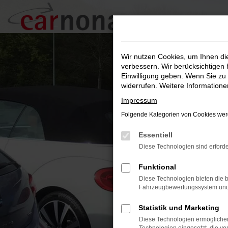
Zum
Hauptinhalt
springen
Wir nutzen Cookies, um Ihnen d
verbessern. Wir berücksichtigen 
Einwilligung geben. Wenn Sie zu 
widerrufen. Weitere Information
Impressum
Folgende Kategorien von Cookies werd
Essentiell
Diese Technologien sind erforde
Funktional
Diese Technologien bieten die b
Fahrzeugbewertungssystem und w
Statistik und Marketing
Diese Technologien ermöglichen