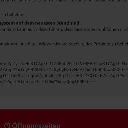
 zu beheben.
bssystem auf dem neuesten Stand sind.
ko, sondern kann auch dazu führen, dass bestimmte Funktionen nic
ontaktiere uns bitte. Wir werden versuchen, das Problem zu behe
vbmZpZyI6IHsKICAgICJtZXRob2QiOiAiR0VUIiwKICAgICJ1
2ZWhpY2xlcy9HV0FCTzYzNyUyMzIzMzE/ZmllbGQ9aW50ZXJu
gICJib2R5IjogbnVsbCwKICAgICJleHBlY3QiOiB7CiAgICAg
sCiAgICAicmlza3kiOiBmYWxzZQogIH0KfQ==
Öffnungszeiten