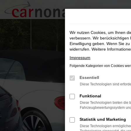
Zum
Hauptinhalt
springen
Wir nutzen Cookies, um Ihnen d
verbessern. Wir berücksichtigen 
Einwilligung geben. Wenn Sie zu 
widerrufen. Weitere Information
Impressum
Folgende Kategorien von Cookies werd
Essentiell
Diese Technologien sind erforde
Funktional
Diese Technologien bieten die b
Fahrzeugbewertungssystem und w
Statistik und Marketing
Diese Technologien ermöglichen