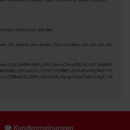
ht mehr unterstützt werden.
ben. Du kannst uns diesen Text schicken, um uns bei der
cmwiOiAiaHR0cHM6Ly9hcGkueC5ha3MtcHJvZC5hdWRh
YWxOdW1iZXImd2Vic2l0ZT02MWRlZGZkOGVhNjRhOTY1
ICJyZXNwb25zZVR5cGUiOiAiIgogICAgfSwKICAgICJ0
Kundenmeinungen