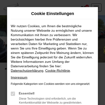
Zum
0
Hauptinhalt
Cookie Einstellungen
springen
Wir nutzen Cookies, um Ihnen die bestmögliche
Nutzung unserer Webseite zu ermöglichen und unsere
Kommunikation mit Ihnen zu verbessern. Wir
berücksichtigen hierbei Ihre Präferenzen und
verarbeiten Daten für Marketing und Statistiken nur,
wenn Sie uns Ihre Einwilligung geben. Wenn Sie zu
einem späteren Zeitpunkt Ihre Meinung ändern, können
Unser Fahrzeugbestand vor Ort
Sie die Einwilligung jederzeit für die Zukunft widerrufen.
Entdecken Sie unsere sofort verfügbaren
Weitere Informationen zum Umfang der
Datenverarbeitung finden Sie hier:
Startseite
Fahrzeugangebote
Fahrzeuge vor Ort
Datenschutzerklärung
,
Cookie-Richtlinie
.
Impressum
Folgende Kategorien von Cookies werden von uns eingesetzt:
Fehler: Network Error
Essentiell
Diese Technologien sind erforderlich, um die
Beim Laden ist ein Fehler aufgetreten.
Kernfunktionalität der Webseite zu gewährleisten.
Hier sind ein paar Tipps, die dir helfen können: