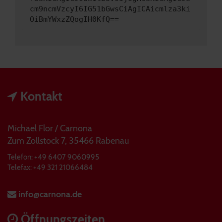
cm9ncmVzcyI6IG51bGwsCiAgICAicmlza3ki
OiBmYWxzZQogIH0KfQ==
Kontakt
Michael Flor / Carnona
Zum Zollstock 7, 35466 Rabenau
Telefon: +49 6407 9060995
Telefax: +49 321 21066484
info@carnona.de
Öffnungszeiten