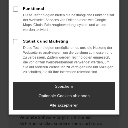
Funktional
Überprüfe deine Firewall und deine
Diese Technologien bieten die bestmögliche Funktionalität
Internetverbindung.
der Webseite. Services von Drittanbietern wie Google
Laden andere Webseiten, zum Beispiel deine
Maps, Chats, Fahrzeugbewertungssystem und weitere
Suchmaschine?
werden aktiviert.
Prüfe deine Browsererweiterungen.
Statistik und Marketing
Manche Erweiterungen, wie Werbeblocker,
Diese Technologien ermöglichen es uns, die Nutzung der
können das Laden bestimmter Seiten
Webseite zu analysieren, um die Leistung zu messen und
verhindern. Funktioniert die Seite in einem
zu verbessern. Zudem werden Technologien eingesetzt,
anderen Browser oder in einem privaten
die von dritten Werbetreibenden verwendet werden, um
Sie auf anderen Webseiten zu verfolgen und um Anzeigen
Fenster?
zu schalten, die für Ihre Interessen relevant sind.
Starte dein Gerät neu.
Das kann manchmal helfen, vorübergehende
Speichern
Probleme zu beheben.
Optionale Cookies ablehnen
Stelle sicher, dass dein Browser und dein
Betriebssystem auf dem neuesten Stand
Alle akzeptieren
sind.
Veraltete Software birgt nicht nur ein
Sicherheitsrisiko, sondern kann auch dazu