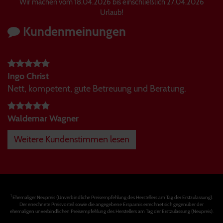
Wir machen vom 18.04.2026 bis einschließlich 27.04.2026
Urlaub!
Kundenmeinungen
Ingo Christ
Nett, kompetent, gute Betreuung und Beratung.
Waldemar Wagner
Weitere Kundenstimmen lesen
1
Ehemaliger Neupreis (Unverbindliche Preisempfehlung des Herstellers am Tag der Erstzulassung).
Der errechnete Preisvorteil sowie die angegebene Ersparnis errechnet sich gegenüber der
ehemaligen unverbindlichen Preisempfehlung des Herstellers am Tag der Erstzulassung (Neupreis).