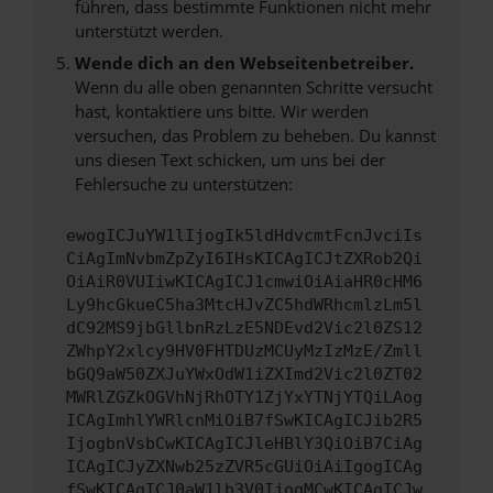
führen, dass bestimmte Funktionen nicht mehr
unterstützt werden.
Wende dich an den Webseitenbetreiber.
Wenn du alle oben genannten Schritte versucht
hast, kontaktiere uns bitte. Wir werden
versuchen, das Problem zu beheben. Du kannst
uns diesen Text schicken, um uns bei der
Fehlersuche zu unterstützen:
ewogICJuYW1lIjogIk5ldHdvcmtFcnJvciIs
CiAgImNvbmZpZyI6IHsKICAgICJtZXRob2Qi
OiAiR0VUIiwKICAgICJ1cmwiOiAiaHR0cHM6
Ly9hcGkueC5ha3MtcHJvZC5hdWRhcmlzLm5l
dC92MS9jbGllbnRzLzE5NDEvd2Vic2l0ZS12
ZWhpY2xlcy9HV0FHTDUzMCUyMzIzMzE/Zmll
bGQ9aW50ZXJuYWxOdW1iZXImd2Vic2l0ZT02
MWRlZGZkOGVhNjRhOTY1ZjYxYTNjYTQiLAog
ICAgImhlYWRlcnMiOiB7fSwKICAgICJib2R5
IjogbnVsbCwKICAgICJleHBlY3QiOiB7CiAg
ICAgICJyZXNwb25zZVR5cGUiOiAiIgogICAg
fSwKICAgICJ0aW1lb3V0IjogMCwKICAgICJw