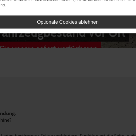
on dritten Werbetreibenden verwendet werden, um Sie auf anderen Webseiten zu ve
ind.
Optionale Cookies ablehnen
Fahrzeugbestand vor Ort
Sie unsere sofort verfügbaren
indung.
hine?
aden bestimmter Seiten verhindern. Funktioniert die Seite in e