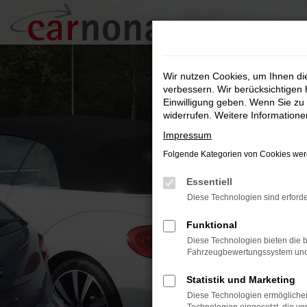
Zum
Hauptinhalt
springen
Wir nutzen Cookies, um Ihnen d
verbessern. Wir berücksichtigen 
Einwilligung geben. Wenn Sie zu 
widerrufen. Weitere Information
Impressum
Folgende Kategorien von Cookies werd
Essentiell
Diese Technologien sind erforde
Funktional
Diese Technologien bieten die b
Fahrzeugbewertungssystem und w
Statistik und Marketing
Diese Technologien ermöglichen