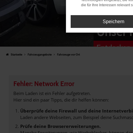
Technologien eingesetzt, die v
die für Ihre Interessen relevant s
Speichern
Unser 
Entdecken 
Startseite
Fahrzeugangebote
Fahrzeuge vor Ort
Fehler: Network Error
Beim Laden ist ein Fehler aufgetreten.
Hier sind ein paar Tipps, die dir helfen können:
Überprüfe deine Firewall und deine Internetverb
Laden andere Webseiten, zum Beispiel deine Suchmasc
Prüfe deine Browsererweiterungen.
Manche Erweiterungen, wie Werbeblocker, können das L