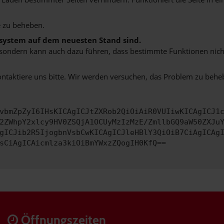
 zu beheben.
bssystem auf dem neuesten Stand sind.
ko, sondern kann auch dazu führen, dass bestimmte Funktionen nic
ontaktiere uns bitte. Wir werden versuchen, das Problem zu behe
vbmZpZyI6IHsKICAgICJtZXRob2QiOiAiR0VUIiwKICAgICJ1
2ZWhpY2xlcy9HV0ZSQjA1OCUyMzIzMzE/ZmllbGQ9aW50ZXJu
gICJib2R5IjogbnVsbCwKICAgICJleHBlY3QiOiB7CiAgICAg
sCiAgICAicmlza3kiOiBmYWxzZQogIH0KfQ==
Öffnungszeiten