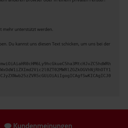
ht mehr unterstützt werden.
ben. Du kannst uns diesen Text schicken, um uns bei der
cmwiOiAiaHR0cHM6Ly9hcGkueC5ha3MtcHJvZC5hdWRh
YWxOdW1iZXImd2Vic2l0ZT02MWRlZGZkOGVhNjRhOTY1
ICJyZXNwb25zZVR5cGUiOiAiIgogICAgfSwKICAgICJ0
Kundenmeinungen