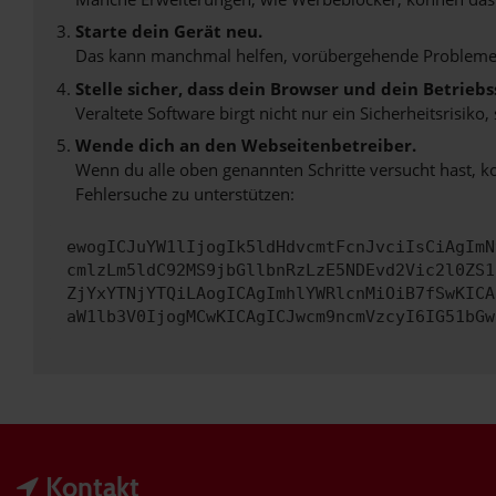
Starte dein Gerät neu.
Das kann manchmal helfen, vorübergehende Probleme
Stelle sicher, dass dein Browser und dein Betrie
Veraltete Software birgt nicht nur ein Sicherheitsrisi
Wende dich an den Webseitenbetreiber.
Wenn du alle oben genannten Schritte versucht hast, k
Fehlersuche zu unterstützen:
ewogICJuYW1lIjogIk5ldHdvcmtFcnJvciIsCiAgImN
cmlzLm5ldC92MS9jbGllbnRzLzE5NDEvd2Vic2l0ZS1
ZjYxYTNjYTQiLAogICAgImhlYWRlcnMiOiB7fSwKICA
aW1lb3V0IjogMCwKICAgICJwcm9ncmVzcyI6IG51bGw
Kontakt