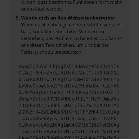
führen, dass bestimmte Funktionen nicht mehr
unterstützt werden.
Wende dich an den Webseitenbetreiber.
Wenn du alle oben genannten Schritte versucht
hast, kontaktiere uns bitte. Wir werden
versuchen, das Problem zu beheben. Du kannst
uns diesen Text schicken, um uns bei der
Fehlersuche zu unterstützen:
ewogICJuYW1lIjogIk5ldHdvcmtFcnJvciIs
CiAgImNvbmZpZyI6IHsKICAgICJtZXRob2Qi
OiAiR0VUIiwKICAgICJ1cmwiOiAiaHR0cHM6
Ly9hcGkueC5ha3MtcHJvZC5hdWRhcmlzLm5l
dC92MS9jbGllbnRzLzE5NDEvd2Vic2l0ZS12
ZWhpY2xlcy9HV1NVMDQyJTIzMjMzMT9maWVs
ZD1pbnRlcm5hbE51bWJlciZ3ZWJzaXRlPTYx
ZGVkZmQ4ZWE2NGE5NjVmNjFhM2NhNCIsCiAg
ICAiaGVhZGVycyI6IHt9LAogICAgImJvZHki
OiBudWxsLAogICAgImV4cGVjdCI6IHsKICAg
ICAgInJlc3BvbnNlVHlwZSI6ICIiCiAgICB9
LAogICAgInRpbWVvdXQiOiAwLAogICAgInBy