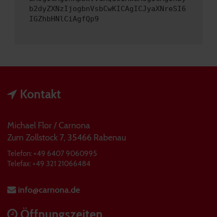
b2dyZXNzIjogbnVsbCwKICAgICJyaXNreSI6
IGZhbHNlCiAgfQp9
Kontakt
Michael Flor / Carnona
Zum Zollstock 7, 35466 Rabenau
Telefon: +49 6407 9060995
Telefax: +49 321 21066484
info@carnona.de
Öffnungszeiten