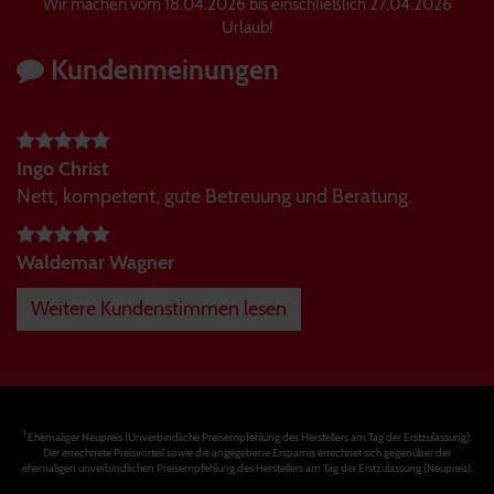
Wir machen vom 18.04.2026 bis einschließlich 27.04.2026
Urlaub!
Kundenmeinungen
Ingo Christ
Nett, kompetent, gute Betreuung und Beratung.
Waldemar Wagner
Weitere Kundenstimmen lesen
1
Ehemaliger Neupreis (Unverbindliche Preisempfehlung des Herstellers am Tag der Erstzulassung).
Der errechnete Preisvorteil sowie die angegebene Ersparnis errechnet sich gegenüber der
ehemaligen unverbindlichen Preisempfehlung des Herstellers am Tag der Erstzulassung (Neupreis).