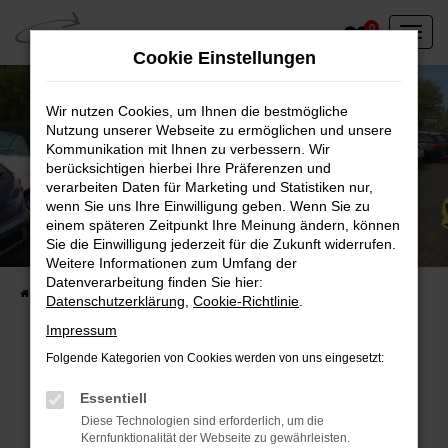
Zum
0
Hauptinhalt
Cookie Einstellungen
springen
Wir nutzen Cookies, um Ihnen die bestmögliche
Nutzung unserer Webseite zu ermöglichen und unsere
Kommunikation mit Ihnen zu verbessern. Wir
berücksichtigen hierbei Ihre Präferenzen und
verarbeiten Daten für Marketing und Statistiken nur,
wenn Sie uns Ihre Einwilligung geben. Wenn Sie zu
einem späteren Zeitpunkt Ihre Meinung ändern, können
Unser Fahrzeugbestand vor Ort
Sie die Einwilligung jederzeit für die Zukunft widerrufen.
Entdecken Sie unsere sofort verfügbaren
Weitere Informationen zum Umfang der
Datenverarbeitung finden Sie hier:
Startseite
Fahrzeugangebote
Fahrzeuge vor Ort
Datenschutzerklärung
,
Cookie-Richtlinie
.
Impressum
Folgende Kategorien von Cookies werden von uns eingesetzt:
Fehler: Network Error
Essentiell
Diese Technologien sind erforderlich, um die
Beim Laden ist ein Fehler aufgetreten.
Kernfunktionalität der Webseite zu gewährleisten.
Hier sind ein paar Tipps, die dir helfen können: