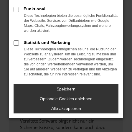
Funktional
Überprüfe deine Firewall und deine
Diese Technologien bieten die bestmögliche Funktionalität
Internetverbindung.
der Webseite. Services von Drittanbietern wie Google
Laden andere Webseiten, zum Beispiel deine
Maps, Chats, Fahrzeugbewertungssystem und weitere
Suchmaschine?
werden aktiviert.
Prüfe deine Browsererweiterungen.
Statistik und Marketing
Manche Erweiterungen, wie Werbeblocker,
Diese Technologien ermöglichen es uns, die Nutzung der
können das Laden bestimmter Seiten
Webseite zu analysieren, um die Leistung zu messen und
verhindern. Funktioniert die Seite in einem
zu verbessern. Zudem werden Technologien eingesetzt,
anderen Browser oder in einem privaten
die von dritten Werbetreibenden verwendet werden, um
Sie auf anderen Webseiten zu verfolgen und um Anzeigen
Fenster?
zu schalten, die für Ihre Interessen relevant sind.
Starte dein Gerät neu.
Das kann manchmal helfen, vorübergehende
Speichern
Probleme zu beheben.
Optionale Cookies ablehnen
Stelle sicher, dass dein Browser und dein
Betriebssystem auf dem neuesten Stand
Alle akzeptieren
sind.
Veraltete Software birgt nicht nur ein
Sicherheitsrisiko, sondern kann auch dazu