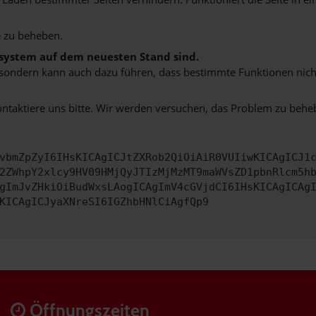
 zu beheben.
bssystem auf dem neuesten Stand sind.
ko, sondern kann auch dazu führen, dass bestimmte Funktionen nic
ontaktiere uns bitte. Wir werden versuchen, das Problem zu behe
vbmZpZyI6IHsKICAgICJtZXRob2QiOiAiR0VUIiwKICAgICJ1
2ZWhpY2xlcy9HV09HMjQyJTIzMjMzMT9maWVsZD1pbnRlcm5h
gImJvZHkiOiBudWxsLAogICAgImV4cGVjdCI6IHsKICAgICAg
KICAgICJyaXNreSI6IGZhbHNlCiAgfQp9
Öffnungszeiten