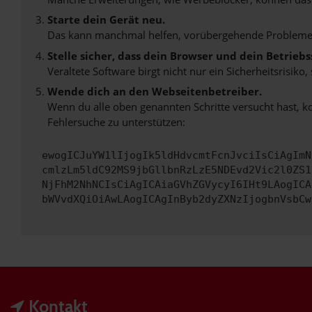
Starte dein Gerät neu.
Das kann manchmal helfen, vorübergehende Probleme
Stelle sicher, dass dein Browser und dein Betrie
Veraltete Software birgt nicht nur ein Sicherheitsrisi
Wende dich an den Webseitenbetreiber.
Wenn du alle oben genannten Schritte versucht hast, k
Fehlersuche zu unterstützen:
ewogICJuYW1lIjogIk5ldHdvcmtFcnJvciIsCiAgImN
cmlzLm5ldC92MS9jbGllbnRzLzE5NDEvd2Vic2l0ZS1
NjFhM2NhNCIsCiAgICAiaGVhZGVycyI6IHt9LAogICA
bWVvdXQiOiAwLAogICAgInByb2dyZXNzIjogbnVsbCw
Kontakt