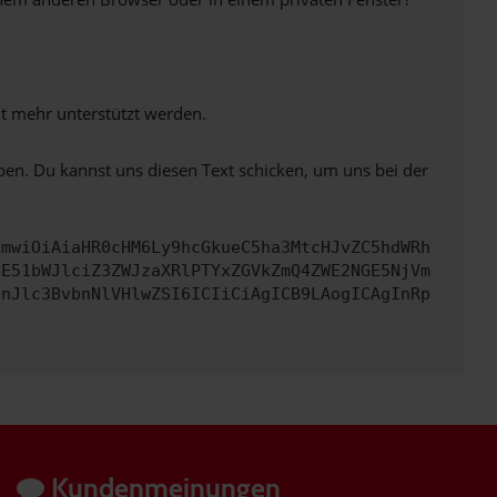
ht mehr unterstützt werden.
ben. Du kannst uns diesen Text schicken, um uns bei der
cmwiOiAiaHR0cHM6Ly9hcGkueC5ha3MtcHJvZC5hdWRh
bE51bWJlciZ3ZWJzaXRlPTYxZGVkZmQ4ZWE2NGE5NjVm
InJlc3BvbnNlVHlwZSI6ICIiCiAgICB9LAogICAgInRp
Kundenmeinungen