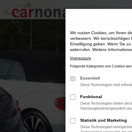
Zum
Hauptinhalt
springen
Wir nutzen Cookies, um Ihnen d
verbessern. Wir berücksichtigen 
Einwilligung geben. Wenn Sie zu 
widerrufen. Weitere Information
Impressum
Folgende Kategorien von Cookies werd
Essentiell
Diese Technologien sind erforde
Funktional
Diese Technologien bieten die b
Fahrzeugbewertungssystem und w
Statistik und Marketing
Diese Technologien ermöglichen