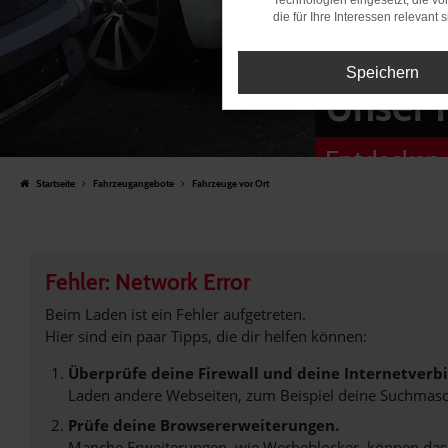
Technologien eingesetzt, die v
die für Ihre Interessen relevant s
Speichern
Unser 
Entdecken 
Startseite
Fahrzeugangebote
Fahrzeuge vor Ort
Fehler: Network Error
Beim Laden ist ein Fehler aufgetreten.
Hier sind ein paar Tipps, die dir helfen können:
Überprüfe deine Firewall und deine Internetverb
Laden andere Webseiten, zum Beispiel deine Suchmasc
Prüfe deine Browsererweiterungen.
Manche Erweiterungen, wie Werbeblocker, können das L