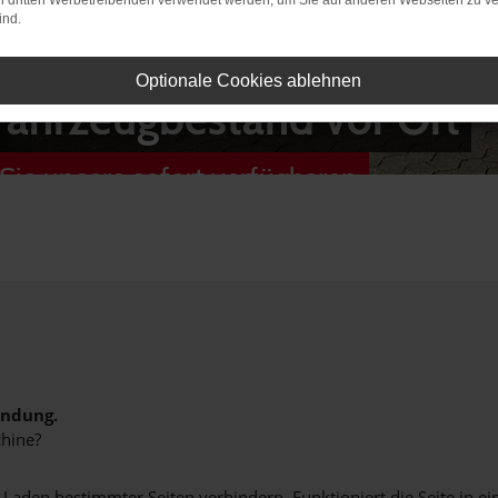
on dritten Werbetreibenden verwendet werden, um Sie auf anderen Webseiten zu ve
ind.
Optionale Cookies ablehnen
Fahrzeugbestand vor Ort
Sie unsere sofort verfügbaren
indung.
hine?
aden bestimmter Seiten verhindern. Funktioniert die Seite in e