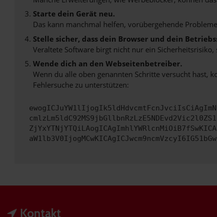
Starte dein Gerät neu.
Das kann manchmal helfen, vorübergehende Probleme
Stelle sicher, dass dein Browser und dein Betrie
Veraltete Software birgt nicht nur ein Sicherheitsrisi
Wende dich an den Webseitenbetreiber.
Wenn du alle oben genannten Schritte versucht hast, k
Fehlersuche zu unterstützen:
ewogICJuYW1lIjogIk5ldHdvcmtFcnJvciIsCiAgImN
cmlzLm5ldC92MS9jbGllbnRzLzE5NDEvd2Vic2l0ZS1
ZjYxYTNjYTQiLAogICAgImhlYWRlcnMiOiB7fSwKICA
aW1lb3V0IjogMCwKICAgICJwcm9ncmVzcyI6IG51bGw
Kontakt