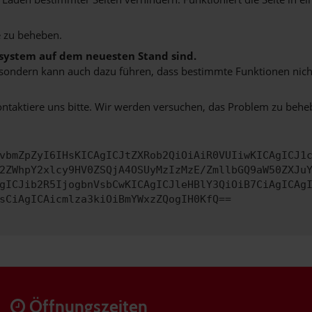
 zu beheben.
bssystem auf dem neuesten Stand sind.
ko, sondern kann auch dazu führen, dass bestimmte Funktionen nic
ontaktiere uns bitte. Wir werden versuchen, das Problem zu behe
vbmZpZyI6IHsKICAgICJtZXRob2QiOiAiR0VUIiwKICAgICJ1
2ZWhpY2xlcy9HV0ZSQjA4OSUyMzIzMzE/ZmllbGQ9aW50ZXJu
gICJib2R5IjogbnVsbCwKICAgICJleHBlY3QiOiB7CiAgICAg
sCiAgICAicmlza3kiOiBmYWxzZQogIH0KfQ==
Öffnungszeiten