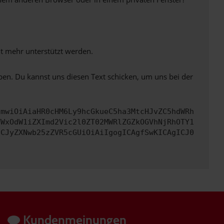
ht mehr unterstützt werden.
ben. Du kannst uns diesen Text schicken, um uns bei der
cmwiOiAiaHR0cHM6Ly9hcGkueC5ha3MtcHJvZC5hdWRh
YWxOdW1iZXImd2Vic2l0ZT02MWRlZGZkOGVhNjRhOTY1
ICJyZXNwb25zZVR5cGUiOiAiIgogICAgfSwKICAgICJ0
Kundenmeinungen