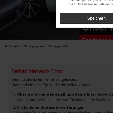
Technologien eingesetzt, die v
die für Ihre Interessen relevant s
Speichern
Unser 
Entdecken 
Startseite
Fahrzeugangebote
Fahrzeuge vor Ort
Fehler: Network Error
Beim Laden ist ein Fehler aufgetreten.
Hier sind ein paar Tipps, die dir helfen können:
Überprüfe deine Firewall und deine Internetverb
Laden andere Webseiten, zum Beispiel deine Suchmasc
Prüfe deine Browsererweiterungen.
Manche Erweiterungen, wie Werbeblocker, können das L