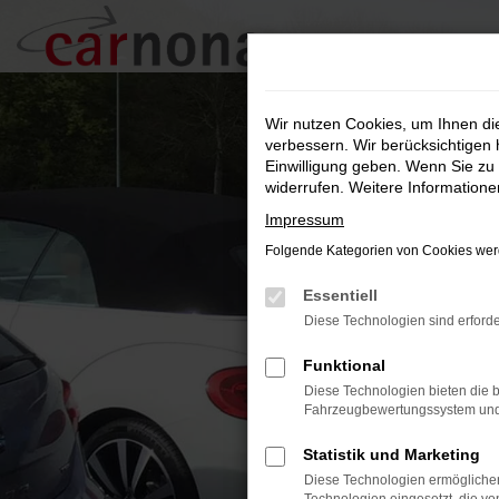
Zum
Hauptinhalt
springen
Wir nutzen Cookies, um Ihnen d
verbessern. Wir berücksichtigen 
Einwilligung geben. Wenn Sie zu 
widerrufen. Weitere Information
Impressum
Folgende Kategorien von Cookies werd
Essentiell
Diese Technologien sind erforde
Funktional
Diese Technologien bieten die b
Fahrzeugbewertungssystem und w
Statistik und Marketing
Diese Technologien ermöglichen