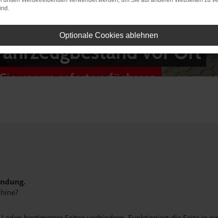
on dritten Werbetreibenden verwendet werden, um Sie auf anderen Webseiten zu ve
ind.
Optionale Cookies ablehnen
Fahrzeugbestand vor Ort
Sie unsere sofort verfügbaren
indung.
hine?
aden bestimmter Seiten verhindern. Funktioniert die Seite in e