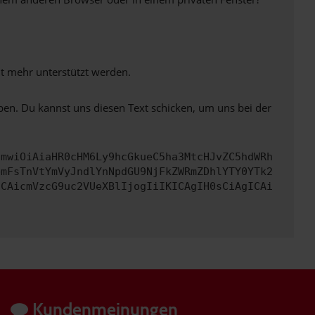
ht mehr unterstützt werden.
ben. Du kannst uns diesen Text schicken, um uns bei der
cmwiOiAiaHR0cHM6Ly9hcGkueC5ha3MtcHJvZC5hdWRh
bmFsTnVtYmVyJndlYnNpdGU9NjFkZWRmZDhlYTY0YTk2
ICAicmVzcG9uc2VUeXBlIjogIiIKICAgIH0sCiAgICAi
Kundenmeinungen