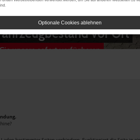
on dritten Werbetreibenden verwendet werden, um Sie auf anderen Webseiten zu ve
ind.
Optionale Cookies ablehnen
Fahrzeugbestand vor Ort
Sie unsere sofort verfügbaren
indung.
hine?
aden bestimmter Seiten verhindern. Funktioniert die Seite in e