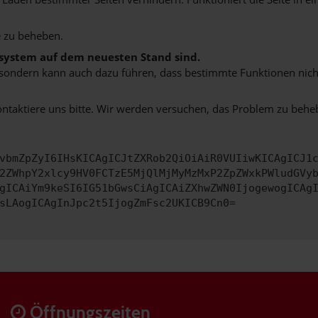
 zu beheben.
bssystem auf dem neuesten Stand sind.
ko, sondern kann auch dazu führen, dass bestimmte Funktionen nic
ontaktiere uns bitte. Wir werden versuchen, das Problem zu behe
vbmZpZyI6IHsKICAgICJtZXRob2QiOiAiR0VUIiwKICAgICJ1
2ZWhpY2xlcy9HV0FCTzE5MjQlMjMyMzMxP2ZpZWxkPWludGVy
gICAiYm9keSI6IG51bGwsCiAgICAiZXhwZWN0IjogewogICAg
sLAogICAgInJpc2t5IjogZmFsc2UKICB9Cn0=
Öffnungszeiten