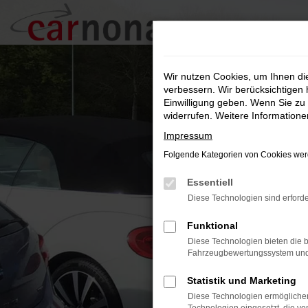
Zum
Hauptinhalt
springen
Wir nutzen Cookies, um Ihnen d
verbessern. Wir berücksichtigen 
Einwilligung geben. Wenn Sie zu 
widerrufen. Weitere Information
Impressum
Folgende Kategorien von Cookies werd
Essentiell
Diese Technologien sind erforde
Funktional
Diese Technologien bieten die b
Fahrzeugbewertungssystem und w
Statistik und Marketing
Diese Technologien ermöglichen