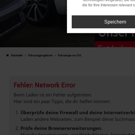
Technologien eingesetzt, die v
die für Ihre Interessen relevant s
Speichern
Unser 
Entdecken 
Startseite
Fahrzeugangebote
Fahrzeuge vor Ort
Fehler: Network Error
Beim Laden ist ein Fehler aufgetreten.
Hier sind ein paar Tipps, die dir helfen können:
Überprüfe deine Firewall und deine Internetverb
Laden andere Webseiten, zum Beispiel deine Suchmasc
Prüfe deine Browsererweiterungen.
Manche Erweiterungen, wie Werbeblocker, können das L