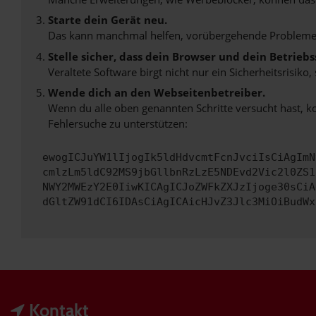
Starte dein Gerät neu.
Das kann manchmal helfen, vorübergehende Probleme
Stelle sicher, dass dein Browser und dein Betrie
Veraltete Software birgt nicht nur ein Sicherheitsrisi
Wende dich an den Webseitenbetreiber.
Wenn du alle oben genannten Schritte versucht hast, k
Fehlersuche zu unterstützen:
ewogICJuYW1lIjogIk5ldHdvcmtFcnJvciIsCiAgImN
cmlzLm5ldC92MS9jbGllbnRzLzE5NDEvd2Vic2l0ZS1
NWY2MWEzY2E0IiwKICAgICJoZWFkZXJzIjoge30sCiA
dGltZW91dCI6IDAsCiAgICAicHJvZ3Jlc3MiOiBudWx
Kontakt