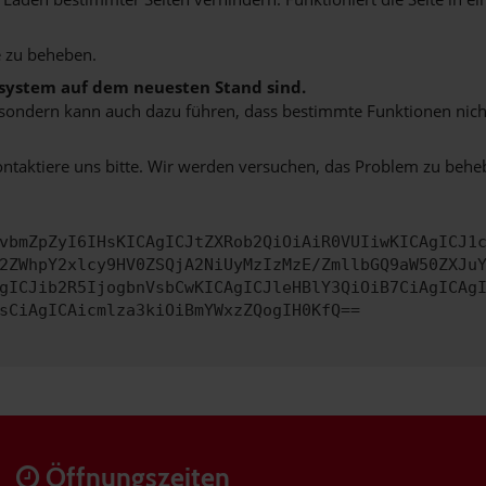
 zu beheben.
bssystem auf dem neuesten Stand sind.
ko, sondern kann auch dazu führen, dass bestimmte Funktionen nic
ontaktiere uns bitte. Wir werden versuchen, das Problem zu behe
vbmZpZyI6IHsKICAgICJtZXRob2QiOiAiR0VUIiwKICAgICJ1
2ZWhpY2xlcy9HV0ZSQjA2NiUyMzIzMzE/ZmllbGQ9aW50ZXJu
gICJib2R5IjogbnVsbCwKICAgICJleHBlY3QiOiB7CiAgICAg
sCiAgICAicmlza3kiOiBmYWxzZQogIH0KfQ==
Öffnungszeiten