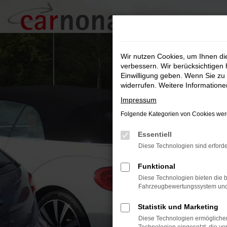
Zum
Hauptinhalt
springen
Wir nutzen Cookies, um Ihnen d
verbessern. Wir berücksichtigen 
Einwilligung geben. Wenn Sie zu 
widerrufen. Weitere Information
Impressum
Folgende Kategorien von Cookies werd
Essentiell
Diese Technologien sind erforde
Funktional
Diese Technologien bieten die b
Fahrzeugbewertungssystem und w
Statistik und Marketing
Diese Technologien ermöglichen