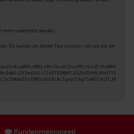
ht mehr unterstützt werden.
ben. Du kannst uns diesen Text schicken, um uns bei der
cmwiOiAiaHR0cHM6Ly9hcGkueC5ha3MtcHJvZC5hdWRh
YWxOdW1iZXImd2Vic2l0ZT02MWRlZGZkOGVhNjRhOTY1
ICJyZXNwb25zZVR5cGUiOiAiIgogICAgfSwKICAgICJ0
Kundenmeinungen