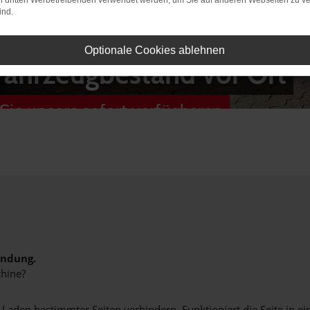
on dritten Werbetreibenden verwendet werden, um Sie auf anderen Webseiten zu ve
ind.
Optionale Cookies ablehnen
Fahrzeugbestand vor Ort
Sie unsere sofort verfügbaren
indung.
hine?
aden bestimmter Seiten verhindern. Funktioniert die Seite in e