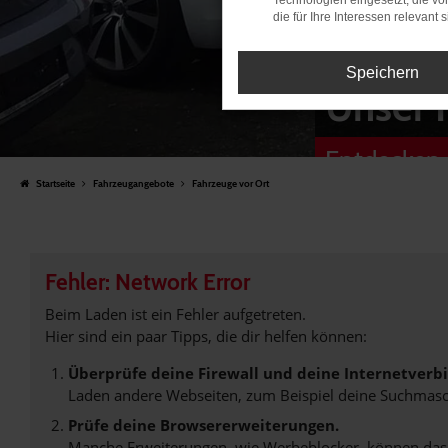
Technologien eingesetzt, die v
die für Ihre Interessen relevant s
Speichern
Unser 
Entdecken 
Startseite
Fahrzeugangebote
Fahrzeuge vor Ort
Fehler: Network Error
Beim Laden ist ein Fehler aufgetreten.
Hier sind ein paar Tipps, die dir helfen können:
Überprüfe deine Firewall und deine Internetverb
Laden andere Webseiten, zum Beispiel deine Suchmasc
Prüfe deine Browsererweiterungen.
Manche Erweiterungen, wie Werbeblocker, können das L