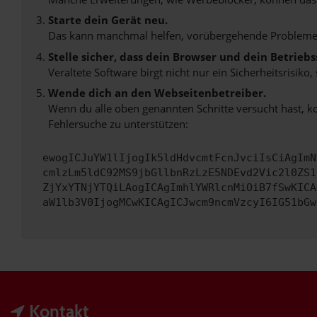
Starte dein Gerät neu.
Das kann manchmal helfen, vorübergehende Probleme
Stelle sicher, dass dein Browser und dein Betrie
Veraltete Software birgt nicht nur ein Sicherheitsrisi
Wende dich an den Webseitenbetreiber.
Wenn du alle oben genannten Schritte versucht hast, k
Fehlersuche zu unterstützen:
ewogICJuYW1lIjogIk5ldHdvcmtFcnJvciIsCiAgImN
cmlzLm5ldC92MS9jbGllbnRzLzE5NDEvd2Vic2l0ZS1
ZjYxYTNjYTQiLAogICAgImhlYWRlcnMiOiB7fSwKICA
aW1lb3V0IjogMCwKICAgICJwcm9ncmVzcyI6IG51bGw
Kontakt