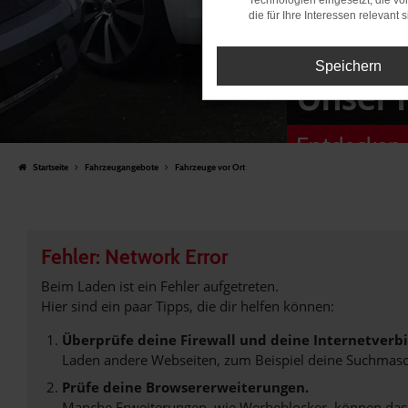
Technologien eingesetzt, die v
die für Ihre Interessen relevant s
Speichern
Unser 
Entdecken 
Startseite
Fahrzeugangebote
Fahrzeuge vor Ort
Fehler: Network Error
Beim Laden ist ein Fehler aufgetreten.
Hier sind ein paar Tipps, die dir helfen können:
Überprüfe deine Firewall und deine Internetverb
Laden andere Webseiten, zum Beispiel deine Suchmasc
Prüfe deine Browsererweiterungen.
Manche Erweiterungen, wie Werbeblocker, können das L