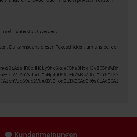
ht mehr unterstützt werden.
ben. Du kannst uns diesen Text schicken, um uns bei der
cmwiOiAiaHR0cHM6Ly9hcGkueC5ha3MtcHJvZC5hdWRh
bmFsTnVtYmVyJndlYnNpdGU9NjFkZWRmZDhlYTY0YTk2
ICAicmVzcG9uc2VUeXBlIjogIiIKICAgIH0sCiAgICAi
Kundenmeinungen