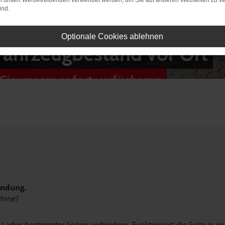
on dritten Werbetreibenden verwendet werden, um Sie auf anderen Webseiten zu ve
ind.
Optionale Cookies ablehnen
Fahrzeugbestand vor Ort
Sie unsere sofort verfügbaren
indung.
hine?
aden bestimmter Seiten verhindern. Funktioniert die Seite in e