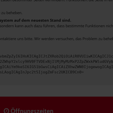
 zu beheben.
bssystem auf dem neuesten Stand sind.
ko, sondern kann auch dazu führen, dass bestimmte Funktionen nic
ontaktiere uns bitte. Wir werden versuchen, das Problem zu behe
vbmZpZyI6IHsKICAgICJtZXRob2QiOiAiR0VUIiwKICAgICJ1
2ZWhpY2xlcy9HV0FTVDExNjIlMjMyMzMxP2ZpZWxkPWludGVy
gICAiYm9keSI6IG51bGwsCiAgICAiZXhwZWN0IjogewogICAg
sLAogICAgInJpc2t5IjogZmFsc2UKICB9Cn0=
Öffnungszeiten