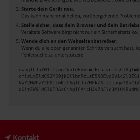
Starte dein Gerät neu.
Das kann manchmal helfen, vorübergehende Probleme
Stelle sicher, dass dein Browser und dein Betrie
Veraltete Software birgt nicht nur ein Sicherheitsrisi
Wende dich an den Webseitenbetreiber.
Wenn du alle oben genannten Schritte versucht hast, k
Fehlersuche zu unterstützen:
ewogICJuYW1lIjogIk5ldHdvcmtFcnJvciIsCiAgImN
cmlzLm5ldC92MS9jbGllbnRzLzE5NDEvd2Vic2l0ZS1
NWY2MWEzY2E0IiwKICAgICJoZWFkZXJzIjoge30sCiA
dGltZW91dCI6IDAsCiAgICAicHJvZ3Jlc3MiOiBudWx
Kontakt