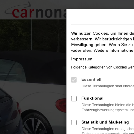
Zum
Hauptinhalt
springen
Wir nutzen Cookies, um Ihnen d
verbessern. Wir berücksichtigen 
Einwilligung geben. Wenn Sie zu 
widerrufen. Weitere Information
Impressum
Folgende Kategorien von Cookies werd
Essentiell
Diese Technologien sind erforde
Funktional
Diese Technologien bieten die b
Fahrzeugbewertungssystem und w
Statistik und Marketing
Diese Technologien ermöglichen