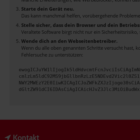
Starte dein Gerät neu.
Das kann manchmal helfen, vorübergehende Probleme
Stelle sicher, dass dein Browser und dein Betrie
Veraltete Software birgt nicht nur ein Sicherheitsrisi
Wende dich an den Webseitenbetreiber.
Wenn du alle oben genannten Schritte versucht hast, k
Fehlersuche zu unterstützen:
ewogICJuYW1lIjogIk5ldHdvcmtFcnJvciIsCiAgImN
cmlzLm5ldC92MS9jbGllbnRzLzE5NDEvd2Vic2l0ZS1
NWY2MWEzY2E0IiwKICAgICJoZWFkZXJzIjoge30sCiA
dGltZW91dCI6IDAsCiAgICAicHJvZ3Jlc3MiOiBudWx
Kontakt