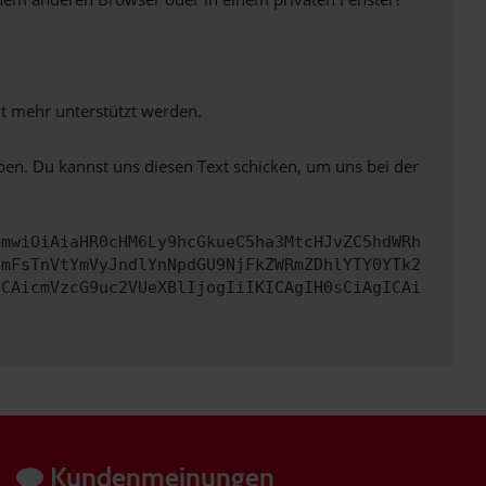
ht mehr unterstützt werden.
ben. Du kannst uns diesen Text schicken, um uns bei der
cmwiOiAiaHR0cHM6Ly9hcGkueC5ha3MtcHJvZC5hdWRh
bmFsTnVtYmVyJndlYnNpdGU9NjFkZWRmZDhlYTY0YTk2
ICAicmVzcG9uc2VUeXBlIjogIiIKICAgIH0sCiAgICAi
Kundenmeinungen