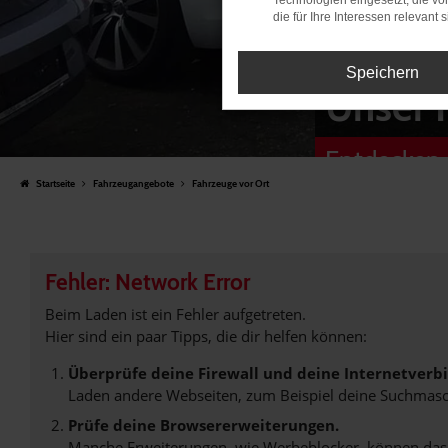
Technologien eingesetzt, die v
die für Ihre Interessen relevant s
Speichern
Unser 
Entdecken 
Startseite
Fahrzeugangebote
Fahrzeuge vor Ort
Fehler: Network Error
Beim Laden ist ein Fehler aufgetreten.
Hier sind ein paar Tipps, die dir helfen können:
Überprüfe deine Firewall und deine Internetverb
Laden andere Webseiten, zum Beispiel deine Suchmasc
Prüfe deine Browsererweiterungen.
Manche Erweiterungen, wie Werbeblocker, können das L