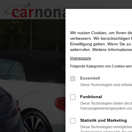
Zum
Hauptinhalt
springen
Wir nutzen Cookies, um Ihnen d
verbessern. Wir berücksichtigen 
Einwilligung geben. Wenn Sie zu 
widerrufen. Weitere Information
Impressum
Folgende Kategorien von Cookies werd
Essentiell
Diese Technologien sind erforde
Funktional
Diese Technologien bieten die b
Fahrzeugbewertungssystem und w
Statistik und Marketing
Diese Technologien ermöglichen