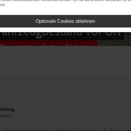
on dritten Werbetreibenden verwendet werden, um Sie auf anderen Webseiten zu ve
ind.
Optionale Cookies ablehnen
Fahrzeugbestand vor Ort
Sie unsere sofort verfügbaren
indung.
hine?
aden bestimmter Seiten verhindern. Funktioniert die Seite in e