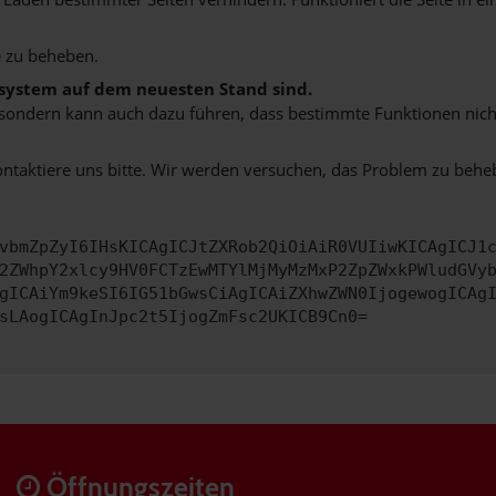
 zu beheben.
bssystem auf dem neuesten Stand sind.
ko, sondern kann auch dazu führen, dass bestimmte Funktionen nic
ontaktiere uns bitte. Wir werden versuchen, das Problem zu behe
vbmZpZyI6IHsKICAgICJtZXRob2QiOiAiR0VUIiwKICAgICJ1
2ZWhpY2xlcy9HV0FCTzEwMTYlMjMyMzMxP2ZpZWxkPWludGVy
gICAiYm9keSI6IG51bGwsCiAgICAiZXhwZWN0IjogewogICAg
sLAogICAgInJpc2t5IjogZmFsc2UKICB9Cn0=
Öffnungszeiten