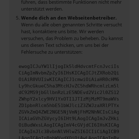
führen, dass bestimmte Funktionen nicht mehr
unterstützt werden.
Wende dich an den Webseitenbetreiber.
Wenn du alle oben genannten Schritte versucht
hast, kontaktiere uns bitte. Wir werden
versuchen, das Problem zu beheben. Du kannst
uns diesen Text schicken, um uns bei der
Fehlersuche zu unterstützen:
ewogICJuYW1lIjogIk5ldHdvcmtFcnJvciIs
CiAgImNvbmZpZyI6IHsKICAgICJtZXRob2Qi
OiAiR0VUIiwKICAgICJ1cmwiOiAiaHR0cHM6
Ly9hcGkueC5ha3MtcHJvZC5hdWRhcmlzLm5l
dC92MS9jbGllbnRzLzE5NDEvd2Vic2l0ZS12
ZWhpY2xlcy9HV1YxOTI1JTIzMjMzMT9maWVs
ZD1pbnRlcm5hbE51bWJlciZ3ZWJzaXRlPTYx
ZGVkZmQ4ZWE2NGE5NjVmNjFhM2NhNCIsCiAg
ICAiaGVhZGVycyI6IHt9LAogICAgImJvZHki
OiBudWxsLAogICAgImV4cGVjdCI6IHsKICAg
ICAgInJlc3BvbnNlVHlwZSI6ICIiCiAgICB9
LAogICAgInRpbWVvdXQiOiAwLAogICAgInBy