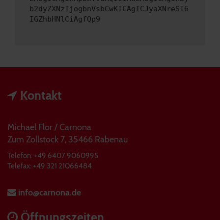
b2dyZXNzIjogbnVsbCwKICAgICJyaXNreSI6
IGZhbHNlCiAgfQp9
Kontakt
Michael Flor / Carnona
Zum Zollstock 7, 35466 Rabenau
Telefon: +49 6407 9060995
Telefax: +49 321 21066484
info@carnona.de
Öffnungszeiten