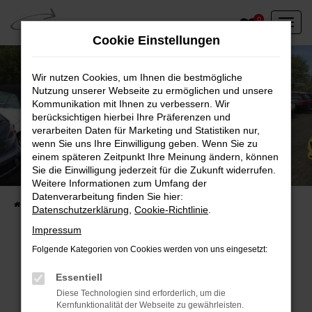
Zum
0
Hauptinhalt
Cookie Einstellungen
springen
Wir nutzen Cookies, um Ihnen die bestmögliche
Nutzung unserer Webseite zu ermöglichen und unsere
Kommunikation mit Ihnen zu verbessern. Wir
berücksichtigen hierbei Ihre Präferenzen und
verarbeiten Daten für Marketing und Statistiken nur,
wenn Sie uns Ihre Einwilligung geben. Wenn Sie zu
einem späteren Zeitpunkt Ihre Meinung ändern, können
Unser Fahrzeugbestand vor Ort
Sie die Einwilligung jederzeit für die Zukunft widerrufen.
Entdecken Sie unsere sofort verfügbaren
Weitere Informationen zum Umfang der
Datenverarbeitung finden Sie hier:
Startseite
Fahrzeugangebote
Fahrzeuge vor Ort
Datenschutzerklärung
,
Cookie-Richtlinie
.
Impressum
Folgende Kategorien von Cookies werden von uns eingesetzt:
Fehler: Network Error
Essentiell
Diese Technologien sind erforderlich, um die
Beim Laden ist ein Fehler aufgetreten.
Kernfunktionalität der Webseite zu gewährleisten.
Hier sind ein paar Tipps, die dir helfen können: