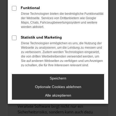
Funktional
Überprüfe deine Firewall und deine
Diese Technologien bieten die bestmögliche Funktionalität
Internetverbindung.
der Webseite. Services von Drittanbietern wie Google
Laden andere Webseiten, zum Beispiel deine
Maps, Chats, Fahrzeugbewertungssystem und weitere
Suchmaschine?
werden aktiviert.
Prüfe deine Browsererweiterungen.
Statistik und Marketing
Manche Erweiterungen, wie Werbeblocker,
Diese Technologien ermöglichen es uns, die Nutzung der
können das Laden bestimmter Seiten
Webseite zu analysieren, um die Leistung zu messen und
verhindern. Funktioniert die Seite in einem
zu verbessern. Zudem werden Technologien eingesetzt,
anderen Browser oder in einem privaten
die von dritten Werbetreibenden verwendet werden, um
Sie auf anderen Webseiten zu verfolgen und um Anzeigen
Fenster?
zu schalten, die für Ihre Interessen relevant sind.
Starte dein Gerät neu.
Das kann manchmal helfen, vorübergehende
Speichern
Probleme zu beheben.
Optionale Cookies ablehnen
Stelle sicher, dass dein Browser und dein
Betriebssystem auf dem neuesten Stand
Alle akzeptieren
sind.
Veraltete Software birgt nicht nur ein
Sicherheitsrisiko, sondern kann auch dazu