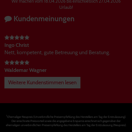
Wir machen vom 18.04.2026 bis einschließlich 27.04.2026
Urlaub!
Kundenmeinungen
Ingo Christ
Nett, kompetent, gute Betreuung und Beratung.
Waldemar Wagner
Weitere Kundenstimmen lesen
1
Ehemaliger Neupreis (Unverbindliche Preisempfehlung des Herstellers am Tag der Erstzulassung).
Der errechnete Preisvorteil sowie die angegebene Ersparnis errechnet sich gegenüber der
ehemaligen unverbindlichen Preisempfehlung des Herstellers am Tag der Erstzulassung (Neupreis).