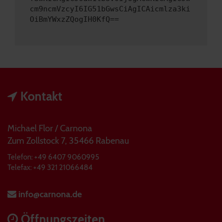
cm9ncmVzcyI6IG51bGwsCiAgICAicmlza3ki
OiBmYWxzZQogIH0KfQ==
Kontakt
Michael Flor / Carnona
Zum Zollstock 7, 35466 Rabenau
Telefon: +49 6407 9060995
Telefax: +49 321 21066484
info@carnona.de
Öffnungszeiten