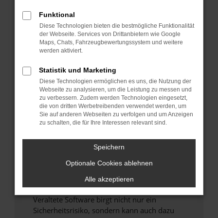
Funktional
Überprüfe deine Firewall und deine
Diese Technologien bieten die bestmögliche Funktionalität
Internetverbindung.
der Webseite. Services von Drittanbietern wie Google
Laden andere Webseiten, zum Beispiel deine
Maps, Chats, Fahrzeugbewertungssystem und weitere
Suchmaschine?
werden aktiviert.
Prüfe deine Browsererweiterungen.
Statistik und Marketing
Manche Erweiterungen, wie Werbeblocker,
Diese Technologien ermöglichen es uns, die Nutzung der
können das Laden bestimmter Seiten
Webseite zu analysieren, um die Leistung zu messen und
verhindern. Funktioniert die Seite in einem
zu verbessern. Zudem werden Technologien eingesetzt,
anderen Browser oder in einem privaten
die von dritten Werbetreibenden verwendet werden, um
Sie auf anderen Webseiten zu verfolgen und um Anzeigen
Fenster?
zu schalten, die für Ihre Interessen relevant sind.
Starte dein Gerät neu.
Das kann manchmal helfen, vorübergehende
Speichern
Probleme zu beheben.
Optionale Cookies ablehnen
Stelle sicher, dass dein Browser und dein
Betriebssystem auf dem neuesten Stand
Alle akzeptieren
sind.
Veraltete Software birgt nicht nur ein
Sicherheitsrisiko, sondern kann auch dazu