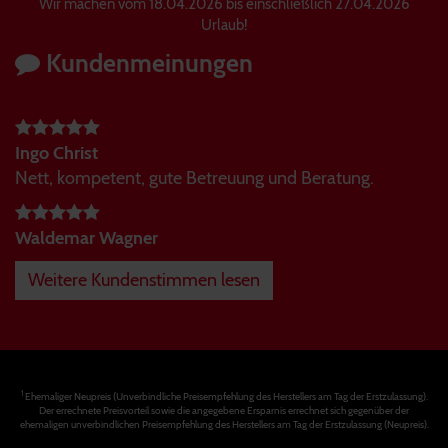
Wir machen vom 18.04.2026 bis einschließlich 27.04.2026
Urlaub!
Kundenmeinungen
Ingo Christ
Nett, kompetent, gute Betreuung und Beratung.
Waldemar Wagner
Weitere Kundenstimmen lesen
1
Ehemaliger Neupreis (Unverbindliche Preisempfehlung des Herstellers am Tag der Erstzulassung).
Der errechnete Preisvorteil sowie die angegebene Ersparnis errechnet sich gegenüber der
ehemaligen unverbindlichen Preisempfehlung des Herstellers am Tag der Erstzulassung (Neupreis).