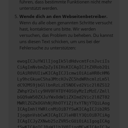
führen, dass bestimmte Funktionen nicht mehr
unterstützt werden.
Wende dich an den Webseitenbetreiber.
Wenn du alle oben genannten Schritte versucht
hast, kontaktiere uns bitte. Wir werden
versuchen, das Problem zu beheben. Du kannst
uns diesen Text schicken, um uns bei der
Fehlersuche zu unterstützen:
ewogICJuYW1lIjogIk5ldHdvcmtFcnJvciIs
CiAgImNvbmZpZyI6IHsKICAgICJtZXRob2Qi
OiAiR0VUIiwKICAgICJ1cmwiOiAiaHR0cHM6
Ly9hcGkueC5ha3MtcHJvZC5hdWRhcmlzLm5l
dC92MS9jbGllbnRzLzE5NDEvd2Vic2l0ZS12
ZWhpY2xlcy9HV0FHTDY4OSUyMzIzMzE/Zmll
bGQ9aW50ZXJuYWxOdW1iZXImd2Vic2l0ZT02
MWRlZGZkOGVhNjRhOTY1ZjYxYTNjYTQiLAog
ICAgImhlYWRlcnMiOiB7fSwKICAgICJib2R5
IjogbnVsbCwKICAgICJleHBlY3QiOiB7CiAg
ICAgICJyZXNwb25zZVR5cGUiOiAiIgogICAg
fSwKICAgICJ0aW1lb3V0IjogMCwKICAgICJw