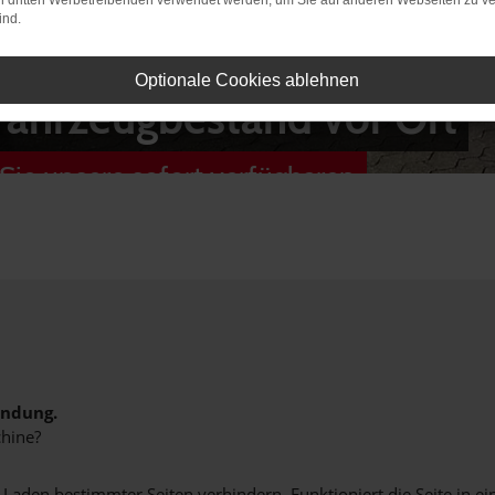
on dritten Werbetreibenden verwendet werden, um Sie auf anderen Webseiten zu ve
ind.
Optionale Cookies ablehnen
Fahrzeugbestand vor Ort
Sie unsere sofort verfügbaren
indung.
hine?
aden bestimmter Seiten verhindern. Funktioniert die Seite in e