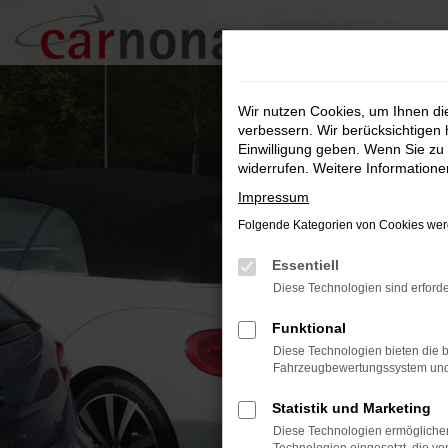
Zum
Hauptinhalt
springen
Wir nutzen Cookies, um Ihnen d
verbessern. Wir berücksichtigen 
Einwilligung geben. Wenn Sie zu 
widerrufen. Weitere Information
Impressum
Folgende Kategorien von Cookies werd
Essentiell
Diese Technologien sind erforde
Funktional
Diese Technologien bieten die b
Fahrzeugbewertungssystem und w
Statistik und Marketing
Diese Technologien ermöglichen