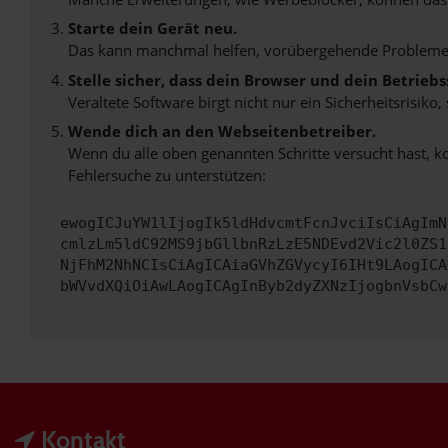
Starte dein Gerät neu.
Das kann manchmal helfen, vorübergehende Probleme
Stelle sicher, dass dein Browser und dein Betrie
Veraltete Software birgt nicht nur ein Sicherheitsrisi
Wende dich an den Webseitenbetreiber.
Wenn du alle oben genannten Schritte versucht hast, k
Fehlersuche zu unterstützen:
ewogICJuYW1lIjogIk5ldHdvcmtFcnJvciIsCiAgImN
cmlzLm5ldC92MS9jbGllbnRzLzE5NDEvd2Vic2l0ZS1
NjFhM2NhNCIsCiAgICAiaGVhZGVycyI6IHt9LAogICA
bWVvdXQiOiAwLAogICAgInByb2dyZXNzIjogbnVsbCw
Kontakt