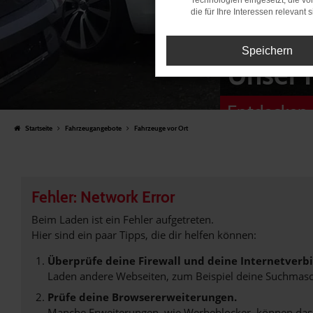
Technologien eingesetzt, die v
die für Ihre Interessen relevant s
Speichern
Unser 
Entdecken 
Startseite
Fahrzeugangebote
Fahrzeuge vor Ort
Fehler: Network Error
Beim Laden ist ein Fehler aufgetreten.
Hier sind ein paar Tipps, die dir helfen können:
Überprüfe deine Firewall und deine Internetverb
Laden andere Webseiten, zum Beispiel deine Suchmasc
Prüfe deine Browsererweiterungen.
Manche Erweiterungen, wie Werbeblocker, können das L