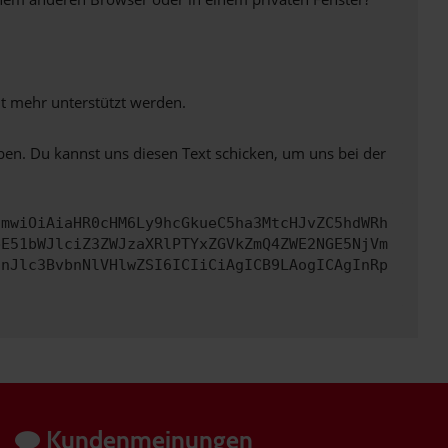
ht mehr unterstützt werden.
ben. Du kannst uns diesen Text schicken, um uns bei der
cmwiOiAiaHR0cHM6Ly9hcGkueC5ha3MtcHJvZC5hdWRh
bE51bWJlciZ3ZWJzaXRlPTYxZGVkZmQ4ZWE2NGE5NjVm
InJlc3BvbnNlVHlwZSI6ICIiCiAgICB9LAogICAgInRp
Kundenmeinungen