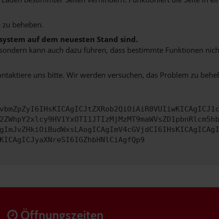
 zu beheben.
bssystem auf dem neuesten Stand sind.
ko, sondern kann auch dazu führen, dass bestimmte Funktionen nic
ontaktiere uns bitte. Wir werden versuchen, das Problem zu behe
vbmZpZyI6IHsKICAgICJtZXRob2QiOiAiR0VUIiwKICAgICJ1
2ZWhpY2xlcy9HV1YxOTI1JTIzMjMzMT9maWVsZD1pbnRlcm5h
gImJvZHkiOiBudWxsLAogICAgImV4cGVjdCI6IHsKICAgICAg
KICAgICJyaXNreSI6IGZhbHNlCiAgfQp9
Öffnungszeiten